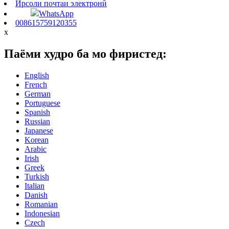
Ирсоли почтаи электронӣ
WhatsApp
008615759120355
x
Паёми худро ба мо фиристед:
English
French
German
Portuguese
Spanish
Russian
Japanese
Korean
Arabic
Irish
Greek
Turkish
Italian
Danish
Romanian
Indonesian
Czech