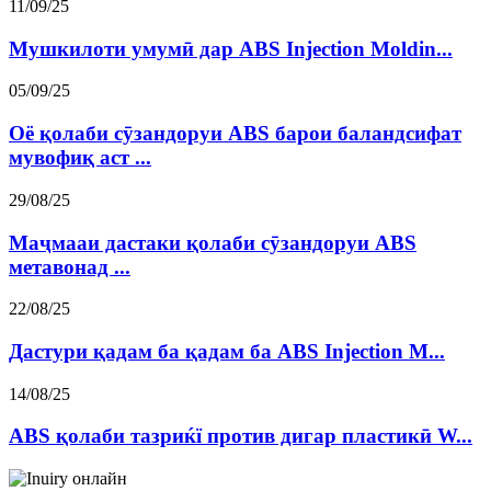
11/09/25
Мушкилоти умумӣ дар ABS Injection Moldin...
05/09/25
Оё қолаби сӯзандоруи ABS барои баландсифат
мувофиқ аст ...
29/08/25
Маҷмааи дастаки қолаби сӯзандоруи ABS
метавонад ...
22/08/25
Дастури қадам ба қадам ба ABS Injection M...
14/08/25
ABS қолаби тазриќї против дигар пластикӣ W...