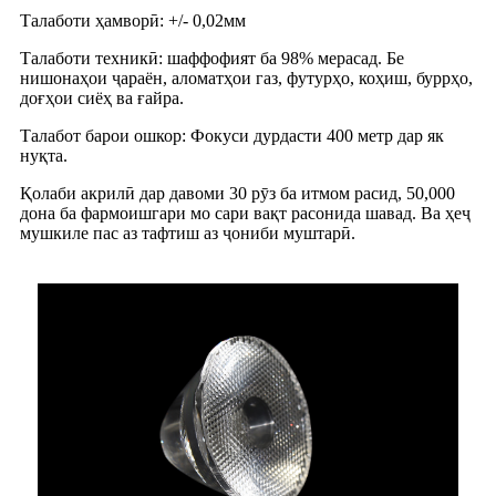
Талаботи ҳамворӣ: +/- 0,02мм
Талаботи техникӣ: шаффофият ба 98% мерасад. Бе
нишонаҳои ҷараён, аломатҳои газ, футурҳо, коҳиш, буррҳо,
доғҳои сиёҳ ва ғайра.
Талабот барои ошкор: Фокуси дурдасти 400 метр дар як
нуқта.
Қолаби акрилӣ дар давоми 30 рӯз ба итмом расид, 50,000
дона ба фармоишгари мо сари вақт расонида шавад. Ва ҳеҷ
мушкиле пас аз тафтиш аз ҷониби муштарӣ.