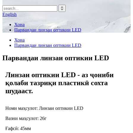
English
Хона
Парвандаи линзаи оптикии LED
Хона
Парвандаи линзаи оптикии LED
Парвандаи линзаи оптикии LED
Линзаи оптикии LED - аз ҷониби
қолаби тазриқи пластикӣ сохта
шудааст.
Номи маҳсулот: Линзаи оптикии LED
Вазни маҳсулот: 26г
Ғафсӣ: 45мм