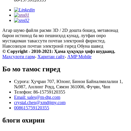
Агар шумо файли расми 3D / 2D дошта бошед, метавонад
барои истинод ба мо пешниҳод кунад, лутфан онро
мустақиман тавассути почтаи электронӣ фиристед.
Навсозиҳои почтаи электронӣ гиред
Обуна шавед
© Copyright - 2010-2021: Ҳама ҳуқуқҳо ҳифз шудаанд.
Маҳсулоти гарм
-
Харитаи сайт
-
AMP Mobile
Бо мо тамос гиред
Суроға: Ҳуҷраи 707, Юлонг, Бинои Байналмилалии 1,
№987, Анлинг Роуд, Сямэн 361006, Фуҷян, Чин
Телефон: 86-15759120355
Email: sales@m-dtg.com
crystal.chen@xmdtjmy.com
008615759120355
блоги охирин