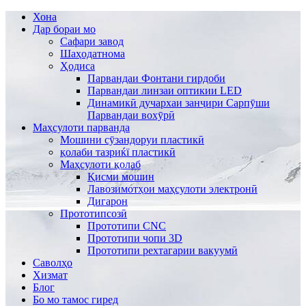
Хона
Дар бораи мо
Сафари завод
Шаҳодатнома
Ҳодиса
Парвандаи Фонтани гирдоби
Парвандаи линзаи оптикии LED
Динамикӣ дучархаи занҷири Сарпӯши
Парвандаи вохӯрӣ
Маҳсулоти парванда
Мошини сӯзандоруи пластикӣ
қолаби тазриќї пластикӣ
Маҳсулоти қолаб
Қисми мошин
Лавозимотҳои маҳсулоти электронӣ
Дигарон
Прототипсозӣ
Прототипи CNC
Прототипи чопи 3D
Прототипи рехтагарии вакуумӣ
Саволҳо
Хизмат
Блог
Бо мо тамос гиред