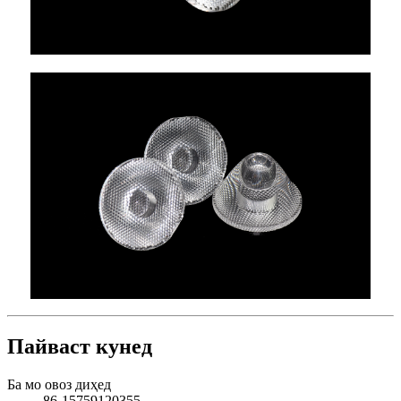
Пайваст кунед
Ба мо овоз диҳед
86-15759120355