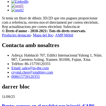
Si teniu un fitxer de dibuix 3D/2D que ens pugueu proporcionar
com a referència, envieu-nos-el directament per correu electrònic.
Rep actualitzacions per correu electrònic
Subscriu-te
© Drets d'autor - 2010-2021: Tots els drets reservats.
Productes destacats
-
Mapa del lloc
-
AMP Mòbil
Contacta amb nosaltres
Adreça: Habitació 707, Edifici Internacional Yulong 1, Núm.
987, Carretera Anling, Xiamen 361006, Fujian, Xina
Telèfon: 86-15759120355
Email: sales@m-dtg.com
crystal.chen@xmdtjmy.com
008615759120355
darrer bloc
11/09/25
Reptes comuns en el modelat per injecció d'ABS...