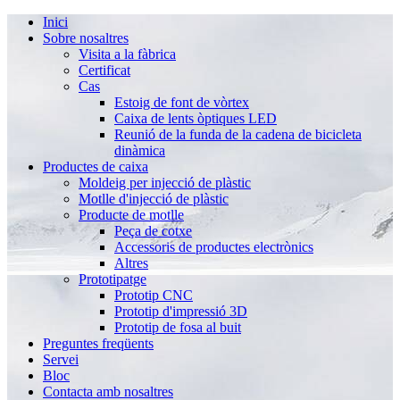
Inici
Sobre nosaltres
Visita a la fàbrica
Certificat
Cas
Estoig de font de vòrtex
Caixa de lents òptiques LED
Reunió de la funda de la cadena de bicicleta
dinàmica
Productes de caixa
Moldeig per injecció de plàstic
Motlle d'injecció de plàstic
Producte de motlle
Peça de cotxe
Accessoris de productes electrònics
Altres
Prototipatge
Prototip CNC
Prototip d'impressió 3D
Prototip de fosa al buit
Preguntes freqüents
Servei
Bloc
Contacta amb nosaltres