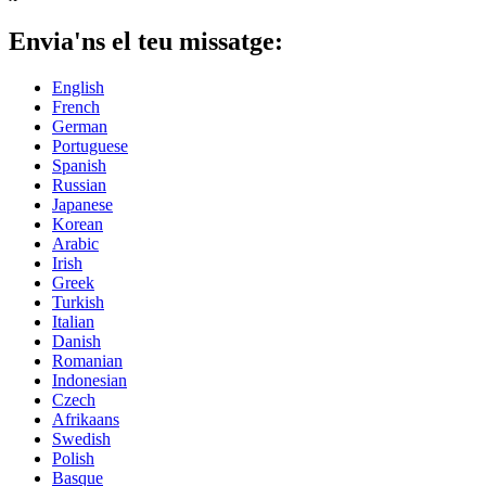
Envia'ns el teu missatge:
English
French
German
Portuguese
Spanish
Russian
Japanese
Korean
Arabic
Irish
Greek
Turkish
Italian
Danish
Romanian
Indonesian
Czech
Afrikaans
Swedish
Polish
Basque