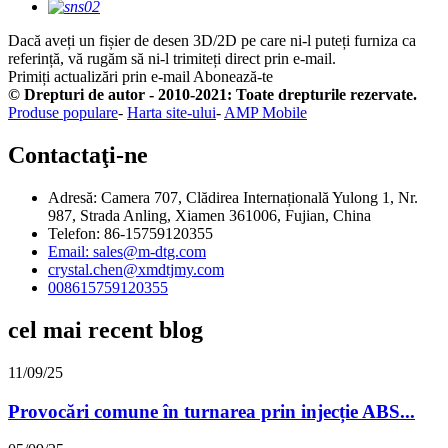
Dacă aveți un fișier de desen 3D/2D pe care ni-l puteți furniza ca
referință, vă rugăm să ni-l trimiteți direct prin e-mail.
Primiți actualizări prin e-mail
Abonează-te
© Drepturi de autor - 2010-2021: Toate drepturile rezervate.
Produse populare
-
Harta site-ului
-
AMP Mobile
Contactaţi-ne
Adresă: Camera 707, Clădirea Internațională Yulong 1, Nr.
987, Strada Anling, Xiamen 361006, Fujian, China
Telefon: 86-15759120355
Email: sales@m-dtg.com
crystal.chen@xmdtjmy.com
008615759120355
cel mai recent blog
11/09/25
Provocări comune în turnarea prin injecție ABS...