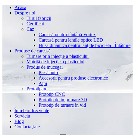
Acasă
Despre noi
Turul fabricii
Certificat
Caz
Carcasă pentru fântână Vortex
Carcasă pentru lentile optice LED
Husă dinamică pentru lanț de bicicletă - Întâlnire
Produse de carcasă
Turnare prin injecție a plasticului
Matriță de injecție a plasticului
Produs de mucegai
Piesă auto
Accesorii pentru produse electronice
Alţii
Prototipare
Prototip CNC
Prototip de imprimare 3D
Prototip de turnare în vid
Întrebări frecvente
Serviciu
Blog
Contactaţi-ne