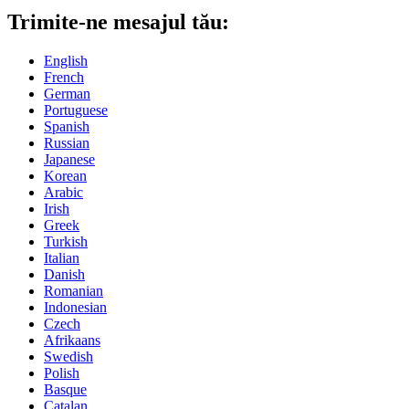
Trimite-ne mesajul tău:
English
French
German
Portuguese
Spanish
Russian
Japanese
Korean
Arabic
Irish
Greek
Turkish
Italian
Danish
Romanian
Indonesian
Czech
Afrikaans
Swedish
Polish
Basque
Catalan