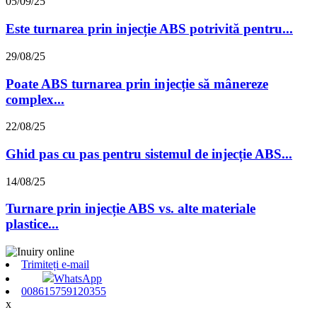
05/09/25
Este turnarea prin injecție ABS potrivită pentru...
29/08/25
Poate ABS turnarea prin injecție să mânereze
complex...
22/08/25
Ghid pas cu pas pentru sistemul de injecție ABS...
14/08/25
Turnare prin injecție ABS vs. alte materiale
plastice...
Trimiteți e-mail
WhatsApp
008615759120355
x