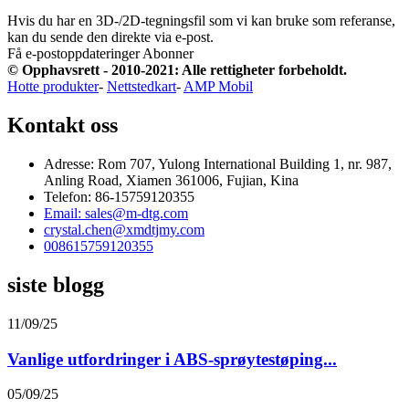
Hvis du har en 3D-/2D-tegningsfil som vi kan bruke som referanse,
kan du sende den direkte via e-post.
Få e-postoppdateringer
Abonner
© Opphavsrett - 2010-2021: Alle rettigheter forbeholdt.
Hotte produkter
-
Nettstedkart
-
AMP Mobil
Kontakt oss
Adresse: Rom 707, Yulong International Building 1, nr. 987,
Anling Road, Xiamen 361006, Fujian, Kina
Telefon: 86-15759120355
Email: sales@m-dtg.com
crystal.chen@xmdtjmy.com
008615759120355
siste blogg
11/09/25
Vanlige utfordringer i ABS-sprøytestøping...
05/09/25