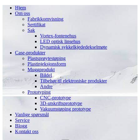
Hjem
Om oss
Fabrikkomvisning
Sertifikat
Sak
Vortex-fontenehus
LED optisk linsehus
Dynamisk sykkelkjededekselmøte
Case-produkter
Plastsprøytestøping
Plastinjeksjonsform
Muggprodukt
Bildel
Tilbehør til elektroniske produkter
Andre
Prototyping
CNC-prototype
3D-utskriftsprototype
Vakuumstøping prototype
Vanlige spørsmål
Service
Blogg
Kontakt oss