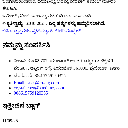
ಒದಗಿಸಬಹುದಾದರೆ, ದಯವಿಟ್ಟು ಅದನ್ನು ನೇರವಾಗಿ ಇಮೇಲ್ ಮೂಲಕ
ಕಳುಹಿಸಿ.
ಇಮೇಲ್ ನವೀಕರಣಗಳನ್ನು ಪಡೆಯಿರಿ
ಚಂದಾದಾರರಾಗಿ
© ಕೃತಿಸ್ವಾಮ್ಯ - 2010-2021: ಎಲ್ಲ ಹಕ್ಕುಗಳನ್ನು ಕಾಯ್ದಿರಿಸಲಾಗಿದೆ.
ಬಿಸಿ ಉತ್ಪನ್ನಗಳು
-
ಸೈಟ್‌ಮ್ಯಾಪ್
-
AMP ಮೊಬೈಲ್
ನಮ್ಮನ್ನು ಸಂಪರ್ಕಿಸಿ
ವಿಳಾಸ: ಕೊಠಡಿ 707, ಯುಲಾಂಗ್ ಅಂತರರಾಷ್ಟ್ರೀಯ ಕಟ್ಟಡ 1,
ನಂ.987, ಅನ್ಲಿಂಗ್ ರಸ್ತೆ, ಕ್ಸಿಯಾಮೆನ್ 361006, ಫುಜಿಯನ್, ಚೀನಾ
ದೂರವಾಣಿ: 86-15759120355
Email: sales@m-dtg.com
crystal.chen@xmdtjmy.com
008615759120355
ಇತ್ತೀಚಿನ ಬ್ಲಾಗ್
11/09/25