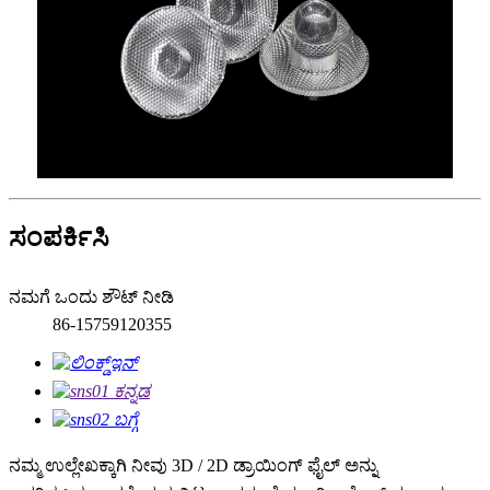
ಸಂಪರ್ಕಿಸಿ
ನಮಗೆ ಒಂದು ಶೌಟ್ ನೀಡಿ
86-15759120355
ನಮ್ಮ ಉಲ್ಲೇಖಕ್ಕಾಗಿ ನೀವು 3D / 2D ಡ್ರಾಯಿಂಗ್ ಫೈಲ್ ಅನ್ನು