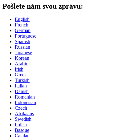
Pošlete nám svou zprávu:
English
French
German
Portuguese
Spanish
Russian
Japanese
Korean
Arabic
Irish
Greek
Turkish
Italian
Danish
Romanian
Indonesian
Czech
Afrikaans
Swedish
Polish
Basque
Catalan