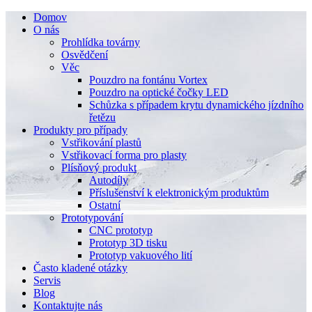
Domov
O nás
Prohlídka továrny
Osvědčení
Věc
Pouzdro na fontánu Vortex
Pouzdro na optické čočky LED
Schůzka s případem krytu dynamického jízdního
řetězu
Produkty pro případy
Vstřikování plastů
Vstřikovací forma pro plasty
Plísňový produkt
Autodíly
Příslušenství k elektronickým produktům
Ostatní
Prototypování
CNC prototyp
Prototyp 3D tisku
Prototyp vakuového lití
Často kladené otázky
Servis
Blog
Kontaktujte nás