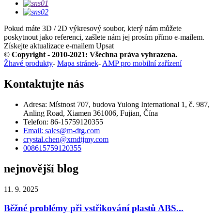
Pokud máte 3D / 2D výkresový soubor, který nám můžete
poskytnout jako referenci, zašlete nám jej prosím přímo e-mailem.
Získejte aktualizace e-mailem
Upsat
© Copyright - 2010-2021: Všechna práva vyhrazena.
Žhavé produkty
-
Mapa stránek
-
AMP pro mobilní zařízení
Kontaktujte nás
Adresa: Místnost 707, budova Yulong International 1, č. 987,
Anling Road, Xiamen 361006, Fujian, Čína
Telefon: 86-15759120355
Email: sales@m-dtg.com
crystal.chen@xmdtjmy.com
008615759120355
nejnovější blog
11. 9. 2025
Běžné problémy při vstřikování plastů ABS...