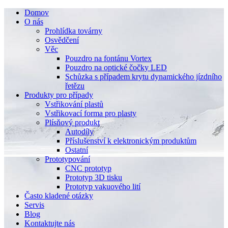
Domov
O nás
Prohlídka továrny
Osvědčení
Věc
Pouzdro na fontánu Vortex
Pouzdro na optické čočky LED
Schůzka s případem krytu dynamického jízdního
řetězu
Produkty pro případy
Vstřikování plastů
Vstřikovací forma pro plasty
Plísňový produkt
Autodíly
Příslušenství k elektronickým produktům
Ostatní
Prototypování
CNC prototyp
Prototyp 3D tisku
Prototyp vakuového lití
Často kladené otázky
Servis
Blog
Kontaktujte nás