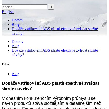
English
Domov
Blog
Dokáže vstřikování ABS plastů efektivně zvládat složité
návrhy?
Domov
Blog
Dokáže vstřikování ABS plastů efektivně zvládat složité
návrhy?
Blog
Blog
Dokáže vstřikování ABS plastů efektivně zvládat
složité návrhy?
V dnešním konkurenčním výrobním průmyslu se
návrh produktů stává složitějším a detailnějším než
kdy dříve. Firmy potřebují materiály a procesy, které s