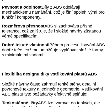
Pevnost a odolnost
Díly z ABS odolávají
mechanickému namáhání, což je činí spolehlivými pro
funkční komponenty.
Rozměrová přesnost
ABS si zachovává přísné
tolerance, což zajišťuje, že i složité návrhy zůstanou
věrné specifikacím.
Dobré tekuté vlastnosti
Během procesu lisování ABS
dobře teče, což mu umožňuje vyplňovat složité formy
s minimálními vadami.
Flexibilita designu díky vstřikování plastů ABS
Složité návrhy často zahrnují tenké stěny, detailní
povrchové textury a jedinečné geometrie. Vstřikování
ABS plastu tyto požadavky efektivně splňuje:
Tenkostěnné lišty
ABS lze tvarovat do tenkých, ale