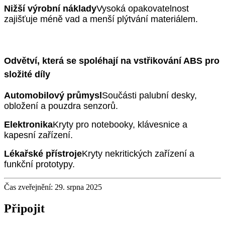
Nižší výrobní náklady
Vysoká opakovatelnost
zajišťuje méně vad a menší plýtvání materiálem.
Odvětví, která se spoléhají na vstřikování ABS pro
složité díly
Automobilový průmysl
Součásti palubní desky,
obložení a pouzdra senzorů.
Elektronika
Kryty pro notebooky, klávesnice a
kapesní zařízení.
Lékařské přístroje
Kryty nekritických zařízení a
funkční prototypy.
Čas zveřejnění: 29. srpna 2025
Připojit