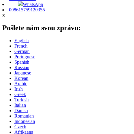
WhatsApp
008615759120355
x
Pošlete nám svou zprávu:
English
French
German
Portuguese
Spanish
Russian
Japanese
Korean
Arabic
Irish
Greek
Turkish
Italian
Danish
Romanian
Indonesian
Czech
Afrikaans