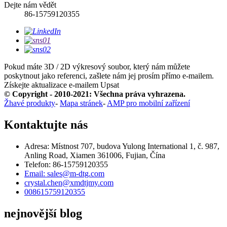
Dejte nám vědět
86-15759120355
Pokud máte 3D / 2D výkresový soubor, který nám můžete
poskytnout jako referenci, zašlete nám jej prosím přímo e-mailem.
Získejte aktualizace e-mailem
Upsat
© Copyright - 2010-2021: Všechna práva vyhrazena.
Žhavé produkty
-
Mapa stránek
-
AMP pro mobilní zařízení
Kontaktujte nás
Adresa: Místnost 707, budova Yulong International 1, č. 987,
Anling Road, Xiamen 361006, Fujian, Čína
Telefon: 86-15759120355
Email: sales@m-dtg.com
crystal.chen@xmdtjmy.com
008615759120355
nejnovější blog