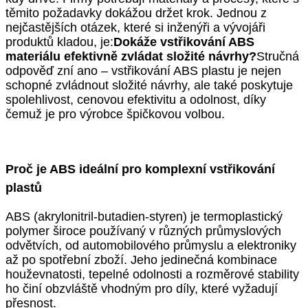
těmito požadavky dokážou držet krok. Jednou z
nejčastějších otázek, které si inženýři a vývojáři
produktů kladou, je:
Dokáže vstřikování ABS
materiálu efektivně zvládat složité návrhy?
Stručná
odpověď zní ano – vstřikování ABS plastu je nejen
schopné zvládnout složité návrhy, ale také poskytuje
spolehlivost, cenovou efektivitu a odolnost, díky
čemuž je pro výrobce špičkovou volbou.
Proč je ABS ideální pro komplexní vstřikování
plastů
ABS (akrylonitril-butadien-styren) je termoplastický
polymer široce používaný v různých průmyslových
odvětvích, od automobilového průmyslu a elektroniky
až po spotřební zboží. Jeho jedinečná kombinace
houževnatosti, tepelné odolnosti a rozměrové stability
ho činí obzvláště vhodným pro díly, které vyžadují
přesnost.