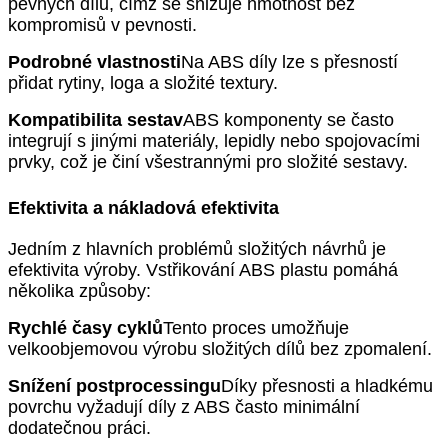
pevných dílů, čímž se snižuje hmotnost bez
kompromisů v pevnosti.
Podrobné vlastnosti
Na ABS díly lze s přesností
přidat rytiny, loga a složité textury.
Kompatibilita sestav
ABS komponenty se často
integrují s jinými materiály, lepidly nebo spojovacími
prvky, což je činí všestrannými pro složité sestavy.
Efektivita a nákladová efektivita
Jedním z hlavních problémů složitých návrhů je
efektivita výroby. Vstřikování ABS plastu pomáhá
několika způsoby:
Rychlé časy cyklů
Tento proces umožňuje
velkoobjemovou výrobu složitých dílů bez zpomalení.
Snížení postprocessingu
Díky přesnosti a hladkému
povrchu vyžadují díly z ABS často minimální
dodatečnou práci.