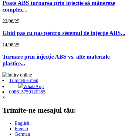
Poate ABS turnarea prin injecție să mânereze
complex...
22/08/25
Ghid pas cu pas pentru sistemul de injecție ABS...
14/08/25
Turnare prin injecție ABS vs. alte materiale
plastice...
Trimiteți e-mail
WhatsApp
008615759120355
x
Trimite-ne mesajul tău:
English
French
German