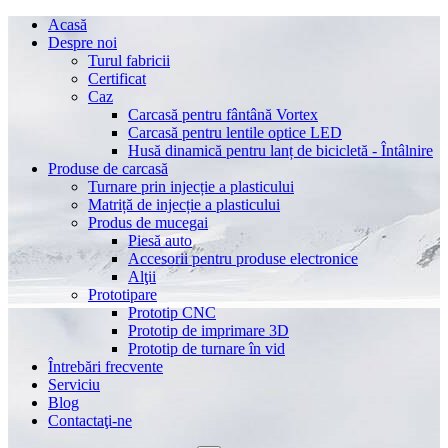
Acasă
Despre noi
Turul fabricii
Certificat
Caz
Carcasă pentru fântână Vortex
Carcasă pentru lentile optice LED
Husă dinamică pentru lanț de bicicletă - Întâlnire
Produse de carcasă
Turnare prin injecție a plasticului
Matriță de injecție a plasticului
Produs de mucegai
Piesă auto
Accesorii pentru produse electronice
Alţii
Prototipare
Prototip CNC
Prototip de imprimare 3D
Prototip de turnare în vid
Întrebări frecvente
Serviciu
Blog
Contactaţi-ne