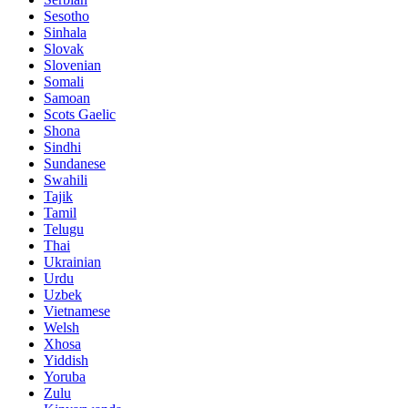
Sesotho
Sinhala
Slovak
Slovenian
Somali
Samoan
Scots Gaelic
Shona
Sindhi
Sundanese
Swahili
Tajik
Tamil
Telugu
Thai
Ukrainian
Urdu
Uzbek
Vietnamese
Welsh
Xhosa
Yiddish
Yoruba
Zulu