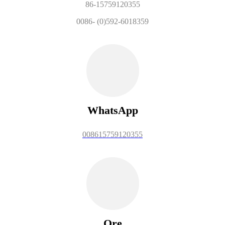
86-15759120355
0086- (0)592-6018359
WhatsApp
008615759120355
Ore