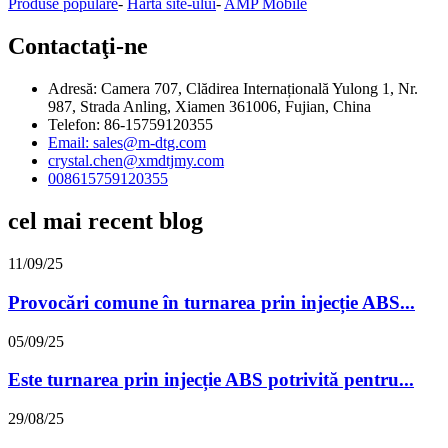
Produse populare
-
Harta site-ului
-
AMP Mobile
Contactaţi-ne
Adresă: Camera 707, Clădirea Internațională Yulong 1, Nr.
987, Strada Anling, Xiamen 361006, Fujian, China
Telefon: 86-15759120355
Email: sales@m-dtg.com
crystal.chen@xmdtjmy.com
008615759120355
cel mai recent blog
11/09/25
Provocări comune în turnarea prin injecție ABS...
05/09/25
Este turnarea prin injecție ABS potrivită pentru...
29/08/25