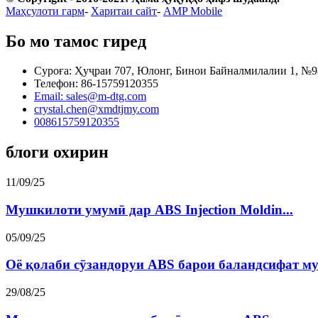
Маҳсулоти гарм
-
Харитаи сайт
-
AMP Mobile
Бо мо тамос гиред
Суроға: Ҳуҷраи 707, Юлонг, Бинои Байналмилалии 1, №9
Телефон: 86-15759120355
Email: sales@m-dtg.com
crystal.chen@xmdtjmy.com
008615759120355
блоги охирин
11/09/25
Мушкилоти умумӣ дар ABS Injection Moldin...
05/09/25
Оё қолаби сӯзандоруи ABS барои баландсифат мув
29/08/25