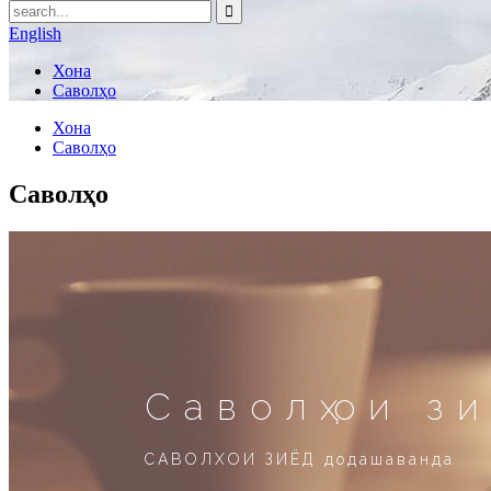
English
Хона
Саволҳо
Хона
Саволҳо
Саволҳо
Саволҳои з
САВОЛХОИ ЗИЁД додашаванда