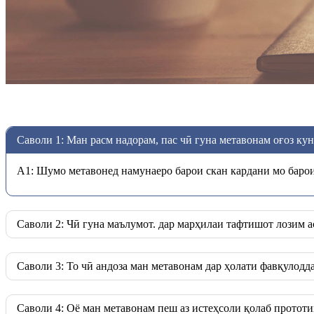
Саволи 1: Ман расм надорам, пас чӣ гуна метавонам оғоз ку
A1: Шумо метавонед намунаеро барои скан кардани мо барои
Саволи 2: Чӣ гуна маълумот. дар марҳилаи тафтишот лозим а
Саволи 3: То чӣ андоза ман метавонам дар ҳолати фавқулодд
Саволи 4: Оё ман метавонам пеш аз истеҳсоли қолаб протот