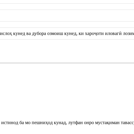
ислоҳ кунед ва дубора озмоиш кунед, ки хароҷоти иловагӣ лозим
 истинод ба мо пешниҳод кунад, лутфан онро мустақиман тавасс