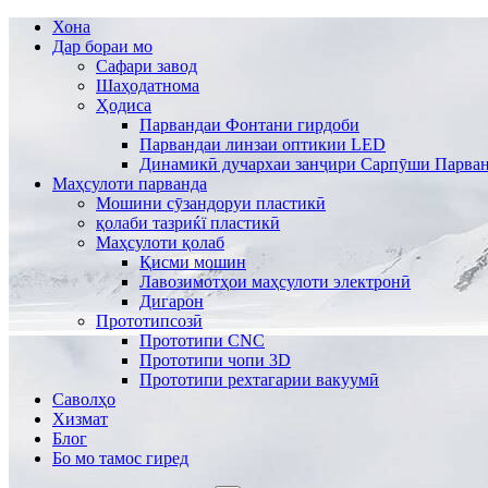
Хона
Дар бораи мо
Сафари завод
Шаҳодатнома
Ҳодиса
Парвандаи Фонтани гирдоби
Парвандаи линзаи оптикии LED
Динамикӣ дучархаи занҷири Сарпӯши Парван
Маҳсулоти парванда
Мошини сӯзандоруи пластикӣ
қолаби тазриќї пластикӣ
Маҳсулоти қолаб
Қисми мошин
Лавозимотҳои маҳсулоти электронӣ
Дигарон
Прототипсозӣ
Прототипи CNC
Прототипи чопи 3D
Прототипи рехтагарии вакуумӣ
Саволҳо
Хизмат
Блог
Бо мо тамос гиред