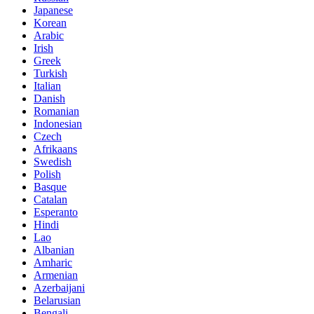
Japanese
Korean
Arabic
Irish
Greek
Turkish
Italian
Danish
Romanian
Indonesian
Czech
Afrikaans
Swedish
Polish
Basque
Catalan
Esperanto
Hindi
Lao
Albanian
Amharic
Armenian
Azerbaijani
Belarusian
Bengali