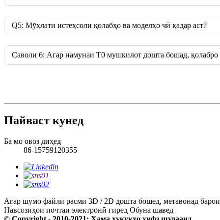
Q5: Мӯҳлати истеҳсоли қолабҳо ва моделҳо чӣ қадар аст?
Саволи 6: Агар намунаи T0 мушкилот дошта бошад, қолабро 
Пайваст кунед
Ба мо овоз диҳед
86-15759120355
Агар шумо файли расми 3D / 2D дошта бошед, метавонад барои
Навсозиҳои почтаи электронӣ гиред
Обуна шавед
© Copyright - 2010-2021: Ҳама ҳуқуқҳо ҳифз шудаанд.