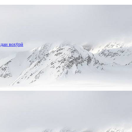
даи вохӯрӣ