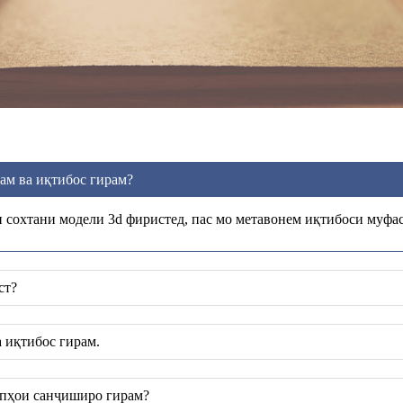
нам ва иқтибос гирам?
 сохтани модели 3d фиристед, пас мо метавонем иқтибоси муфа
ст?
а иқтибос гирам.
ипҳои санҷиширо гирам?