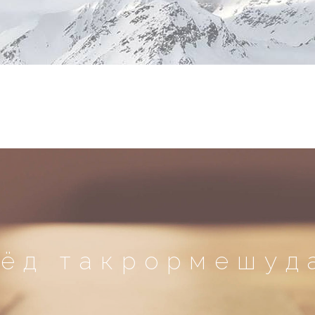
иёд такрормешуд