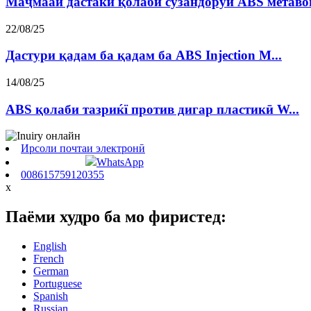
Маҷмааи дастаки қолаби сӯзандоруи ABS метавон
22/08/25
Дастури қадам ба қадам ба ABS Injection M...
14/08/25
ABS қолаби тазриќї против дигар пластикӣ W...
Ирсоли почтаи электронӣ
WhatsApp
008615759120355
x
Паёми худро ба мо фиристед:
English
French
German
Portuguese
Spanish
Russian