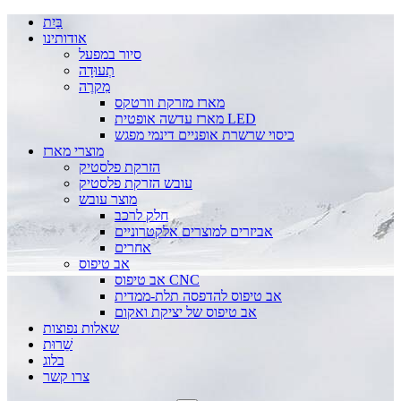
בַּיִת
אודותינו
סיור במפעל
תְעוּדָה
מִקרֶה
מארז מזרקת וורטקס
מארז עדשה אופטית LED
כיסוי שרשרת אופניים דינמי מפגש
מוצרי מארז
הזרקת פלסטיק
עובש הזרקת פלסטיק
מוצר עובש
חלק לרכב
אביזרים למוצרים אלקטרוניים
אחרים
אב טיפוס
אב טיפוס CNC
אב טיפוס להדפסה תלת-ממדית
אב טיפוס של יציקת ואקום
שאלות נפוצות
שֵׁרוּת
בלוג
צרו קשר