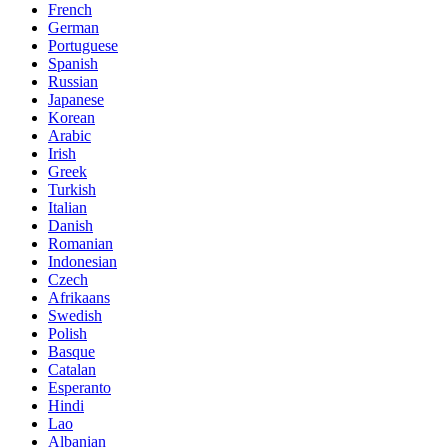
French
German
Portuguese
Spanish
Russian
Japanese
Korean
Arabic
Irish
Greek
Turkish
Italian
Danish
Romanian
Indonesian
Czech
Afrikaans
Swedish
Polish
Basque
Catalan
Esperanto
Hindi
Lao
Albanian