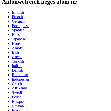
Anfonwch eich neges atom ni:
English
French
German
Portuguese
Spanish
Russian
Japanese
Korean
Arabic
Irish
Greek
Turkish
Italian
Danish
Romanian
Indonesian
Czech
Afrikaans
Swedish
Polish
Basque
Catalan
Esperanto