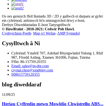
Os oes gennych ffeil lluniadu 3D / 2D y gallwch ei darparu ar gyfer
ein cyfeirnod, anfonwch hi'n uniongyrchol drwy e-bost.
Derbyn Diweddariadau E-bost
Tanysgrifiwch
© Hawlfraint - 2010-2021: Cedwir Pob Hawl.
Cynhyrchion Poeth
-
Map o'r Wefan
-
AMP Symudol
Cysylltwch â Ni
Cyfeiriad: Ystafell 707, Adeilad Rhyngwladol Yulong 1, Rhif
987, Ffordd Anling, Xiamen 361006, Fujian, Tsieina
Ffôn: 86-15759120355
Email: sales@m-dtg.com
crystal.chen@xmdtjmy.com
008615759120355
blog diweddaraf
11/09/25
Heriau Cyffredin mewn Mowldio Chwistrellu ABS...