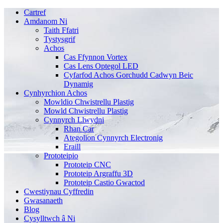
Cartref
Amdanom Ni
Taith Ffatri
Tystysgrif
Achos
Cas Ffynnon Vortex
Cas Lens Optegol LED
Cyfarfod Achos Gorchudd Cadwyn Beic
Dynamig
Cynhyrchion Achos
Mowldio Chwistrellu Plastig
Mowld Chwistrellu Plastig
Cynnyrch Llwydni
Rhan Car
Ategolion Cynnyrch Electronig
Eraill
Prototeipio
Prototeip CNC
Prototeip Argraffu 3D
Prototeip Castio Gwactod
Cwestiynau Cyffredin
Gwasanaeth
Blog
Cysylltwch â Ni