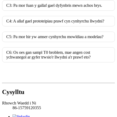
C3: Pa mor fuan y gallaf gael dyfynbris mewn achos brys.
C4: A allaf gael prototeipiau prawf cyn cynhyrchu llwydni?
C5: Pa mor hir yw amser cynhyrchu mowldiau a modelau?
C6: Os oes gan sampl T0 broblem, mae angen cost
ychwanegol ar gyfer trwsio'r llwydni a'r prawf eto?
Cysylltu
Rhowch Waedd i Ni
86-15759120355