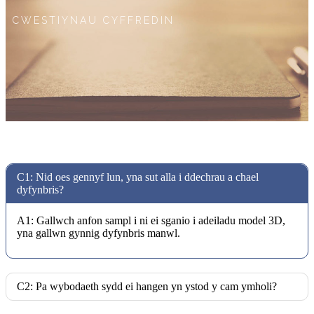
CWESTIYNAU CYFFREDIN
C1: Nid oes gennyf lun, yna sut alla i ddechrau a chael
dyfynbris?
A1: Gallwch anfon sampl i ni ei sganio i adeiladu model 3D,
yna gallwn gynnig dyfynbris manwl.
C2: Pa wybodaeth sydd ei hangen yn ystod y cam ymholi?