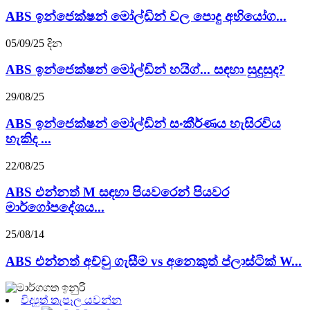
ABS ඉන්ජෙක්ෂන් මෝල්ඩින් වල පොදු අභියෝග...
05/09/25 දින
ABS ඉන්ජෙක්ෂන් මෝල්ඩින් හයිග්... සඳහා සුදුසුද?
29/08/25
ABS ඉන්ජෙක්ෂන් මෝල්ඩින් සංකීර්ණය හැසිරවිය
හැකිද ...
22/08/25
ABS එන්නත් M සඳහා පියවරෙන් පියවර
මාර්ගෝපදේශය...
25/08/14
ABS එන්නත් අච්චු ගැසීම vs අනෙකුත් ප්ලාස්ටික් W...
විද්‍යුත් තැපෑල යවන්න