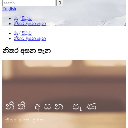
English
මුල් පිටුව
නිතර අසන පැන
මුල් පිටුව
නිතර අසන පැන
නිතර අසන පැන
නිති අසන පැණ
නිතර අසන ප්‍රශ්න