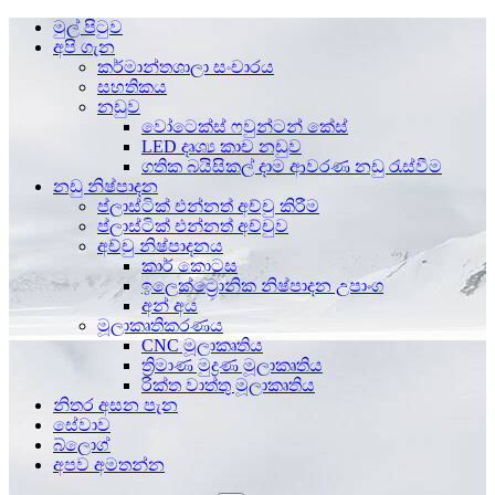
මුල් පිටුව
අපි ගැන
කර්මාන්තශාලා සංචාරය
සහතිකය
නඩුව
වෝටෙක්ස් ෆවුන්ටන් කේස්
LED දෘශ්‍ය කාච නඩුව
ගතික බයිසිකල් දාම ආවරණ නඩු රැස්වීම
නඩු නිෂ්පාදන
ප්ලාස්ටික් එන්නත් අච්චු කිරීම
ප්ලාස්ටික් එන්නත් අච්චුව
අච්චු නිෂ්පාදනය
කාර් කොටස
ඉලෙක්ට්‍රොනික නිෂ්පාදන උපාංග
අන් අය
මූලාකෘතිකරණය
CNC මූලාකෘතිය
ත්‍රිමාණ මුද්‍රණ මූලාකෘතිය
රික්ත වාත්තු මූලාකෘතිය
නිතර අසන පැන
සේවාව
බ්ලොග්
අපව අමතන්න