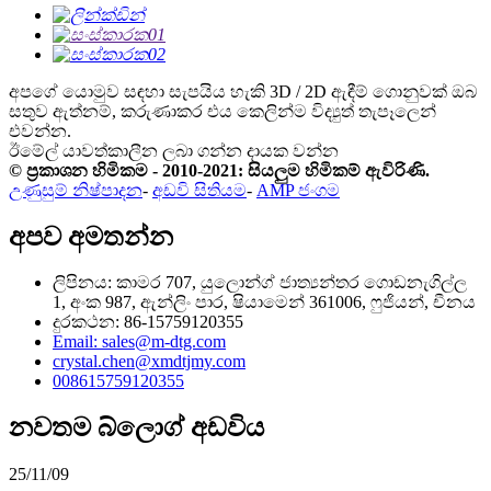
අපගේ යොමුව සඳහා සැපයිය හැකි 3D / 2D ඇඳීම් ගොනුවක් ඔබ
සතුව ඇත්නම්, කරුණාකර එය කෙලින්ම විද්‍යුත් තැපෑලෙන්
එවන්න.
ඊමේල් යාවත්කාලීන ලබා ගන්න
දායක වන්න
© ප්‍රකාශන හිමිකම - 2010-2021: සියලුම හිමිකම් ඇවිරිණි.
උණුසුම් නිෂ්පාදන
-
අඩවි සිතියම
-
AMP ජංගම
අපව අමතන්න
ලිපිනය: කාමර 707, යුලොන්ග් ජාත්‍යන්තර ගොඩනැගිල්ල
1, අංක 987, ඇන්ලිං පාර, ෂියාමෙන් 361006, ෆුජියන්, චීනය
දුරකථන: 86-15759120355
Email: sales@m-dtg.com
crystal.chen@xmdtjmy.com
008615759120355
නවතම බ්ලොග් අඩවිය
25/11/09