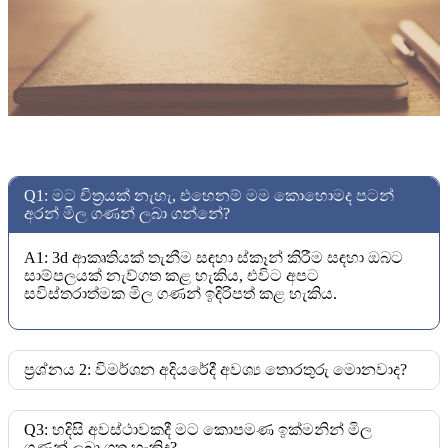
Q1: මට චිත්‍රයක් නැහැ, එහෙනම් මම කොහොමද පටන්
අරන් මිල ගණන් ලබා ගන්නේ?
A1: 3d ආකෘතියක් තැනීම සඳහා ස්කෑන් කිරීම සඳහා ඔබට
සාම්පලයක් නැව්ගත කළ හැකිය, එවිට අපට
සවිස්තරාත්මක මිල ගණන් ඉදිරිපත් කළ හැකිය.
ප්‍රශ්නය 2: විමර්ශන අදියරේදී අවශ්‍ය තොරතුරු මොනවාද?
Q3: හදිසි අවස්ථාවකදී මට කොපමණ ඉක්මනින් මිල
ගණන් ලබා ගත හැකිද?