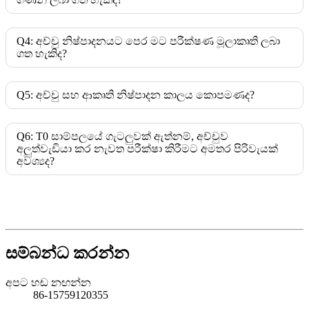
Q4: අච්චු නිෂ්පාදනයට පෙර මට පරීක්ෂණ මූලාකෘති ලබා
ගත හැකිද?
Q5: අච්චු සහ ආකෘති නිෂ්පාදන කාලය කොපමණද?
Q6: T0 සාම්පලයේ ගැටලුවක් ඇත්නම්, අච්චුව
අලුත්වැඩියා කර නැවත පරීක්ෂා කිරීමට අමතර පිරිවැයක්
අවශ්‍යද?
සම්බන්ධ කරන්න
අපට හඬ නඟන්න
86-15759120355