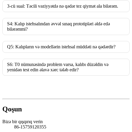
3-cü sual: Təcili vəziyyətdə nə qədər tez qiymət ala bilərəm.
S4: Kalıp istehsalından əvvəl sınaq prototipləri əldə edə
bilərəmmi?
Q5: Kalıpların və modellərin istehsal müddəti nə qədərdir?
S6: T0 nümunəsində problem varsa, kalıbı düzəldin və
yenidən test edin əlavə xərc tələb edir?
Qoşun
Bizə bir qışqırıq verin
86-15759120355