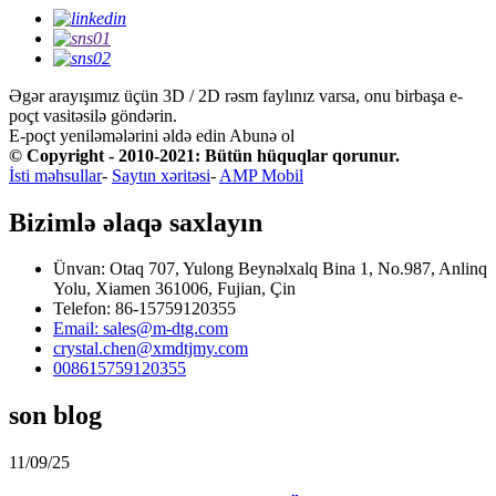
Əgər arayışımız üçün 3D / 2D rəsm faylınız varsa, onu birbaşa e-
poçt vasitəsilə göndərin.
E-poçt yeniləmələrini əldə edin
Abunə ol
© Copyright - 2010-2021: Bütün hüquqlar qorunur.
İsti məhsullar
-
Saytın xəritəsi
-
AMP Mobil
Bizimlə əlaqə saxlayın
Ünvan: Otaq 707, Yulong Beynəlxalq Bina 1, No.987, Anlinq
Yolu, Xiamen 361006, Fujian, Çin
Telefon: 86-15759120355
Email: sales@m-dtg.com
crystal.chen@xmdtjmy.com
008615759120355
son blog
11/09/25