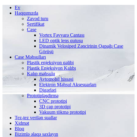
Ev
Haqqımızda
Zavod turu
Sertifikat
Case
Vortex Fəvvarə Çantası
LED optik lens qutusu
Dinamik Velosiped Zəncirinin Qapağı Case
Görüşü
Case Məhsulları
Plastik enjeksiyon qəlibi
Plastik Enjeksiyon Kalıbı
Kalıp məhsulu
Avtomobil hissəsi
Elektron Məhsul Aksesuarları
Digərləri
Prototipləşdirmə
CNC prototipi
3D çap prototipi
Vakuum tökmə prototipi
Tez-tez verilən suallar
Xidmət
Bloq
Bizimlə əlaqə saxlayın