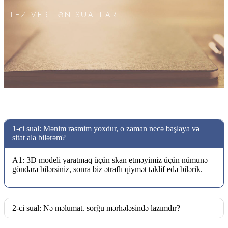
TEZ VERİLƏN SUALLAR
1-ci sual: Mənim rəsmim yoxdur, o zaman necə başlaya və
sitat ala bilərəm?
A1: 3D modeli yaratmaq üçün skan etməyimiz üçün nümunə
göndərə bilərsiniz, sonra biz ətraflı qiymət təklif edə bilərik.
2-ci sual: Nə məlumat. sorğu mərhələsində lazımdır?