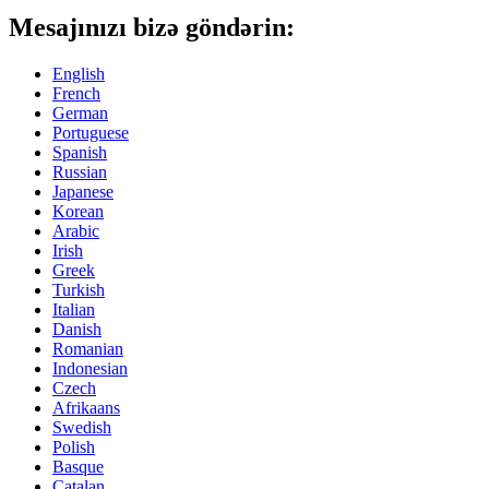
Mesajınızı bizə göndərin:
English
French
German
Portuguese
Spanish
Russian
Japanese
Korean
Arabic
Irish
Greek
Turkish
Italian
Danish
Romanian
Indonesian
Czech
Afrikaans
Swedish
Polish
Basque
Catalan