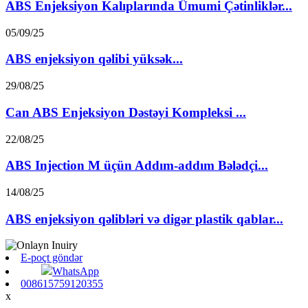
ABS Enjeksiyon Kalıplarında Ümumi Çətinliklər...
05/09/25
ABS enjeksiyon qəlibi yüksək...
29/08/25
Can ABS Enjeksiyon Dəstəyi Kompleksi ...
22/08/25
ABS Injection M üçün Addım-addım Bələdçi...
14/08/25
ABS enjeksiyon qəlibləri və digər plastik qablar...
E-poçt göndər
WhatsApp
008615759120355
x