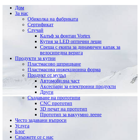
Дом
За нас
Обиколка на фабриката
Сертификат
Случай
Калъф за фонтан Vortex
Кутия за LED оптични лещи
Среща с екипа за динамичен капак за
велосипедна верига
Продукти за кутии
Пластмасово шприцване
Пластмасова инжекционна форма
Продукт от мухъл
Автомобилна част
Аксесоари за електронни продукти
Други
Създаване на прототипи
CNC прототип
3D печат на прототип
Прототип за вакуумно леене
Често задавани въпроси
Услуга
Блог
Свържете се с нас