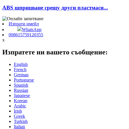
ABS шприцване срещу други пластмаси...
Изпрати имейл
WhatsApp
008615759120355
x
Изпратете ни вашето съобщение:
English
French
German
Portuguese
Spanish
Russian
Japanese
Korean
Arabic
Irish
Greek
Turkish
Italian