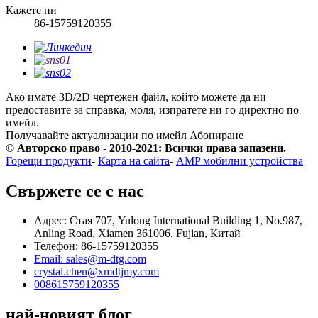
Кажете ни
86-15759120355
Ако имате 3D/2D чертежен файл, който можете да ни
предоставите за справка, моля, изпратете ни го директно по
имейл.
Получавайте актуализации по имейл
Абониране
© Авторско право - 2010-2021: Всички права запазени.
Горещи продукти
-
Карта на сайта
-
AMP мобилни устройства
Свържете се с нас
Адрес: Стая 707, Yulong International Building 1, No.987,
Anling Road, Xiamen 361006, Fujian, Китай
Телефон: 86-15759120355
Email: sales@m-dtg.com
crystal.chen@xmdtjmy.com
008615759120355
най-новият блог