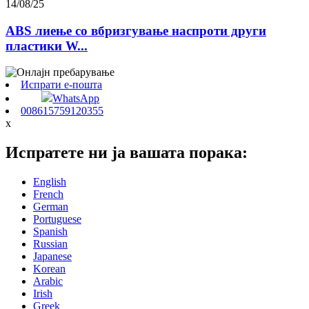
14/08/25
ABS лиење со вбризгување наспроти други
пластики W...
Испрати е-пошта
WhatsApp
008615759120355
x
Испратете ни ја вашата порака:
English
French
German
Portuguese
Spanish
Russian
Japanese
Korean
Arabic
Irish
Greek