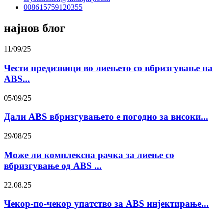
008615759120355
најнов блог
11/09/25
Чести предизвици во лиењето со вбризгување на
ABS...
05/09/25
Дали ABS вбризгувањето е погодно за високи...
29/08/25
Може ли комплексна рачка за лиење со
вбризгување од ABS ...
22.08.25
Чекор-по-чекор упатство за ABS инјектирање...