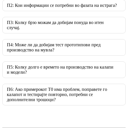
П2: Кои информации се потребни во фазата на истрага?
П3: Колку брзо можам да добијам понуда во итен
случај.
П4: Може ли да добијам тест прототипови пред
производство на мувла?
П5: Колку долго е времето на производство на калапи
и модели?
П6: Ако примерокот T0 има проблем, поправете го
калапот и тестирајте повторно, потребни се
дополнителни трошоци?