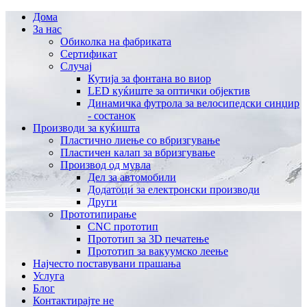
Дома
За нас
Обиколка на фабриката
Сертификат
Случај
Кутија за фонтана во виор
LED куќиште за оптички објектив
Динамичка футрола за велосипедски синџир
- состанок
Производи за куќишта
Пластично лиење со вбризгување
Пластичен калап за вбризгување
Производ од мувла
Дел за автомобили
Додатоци за електронски производи
Други
Прототипирање
CNC прототип
Прототип за 3D печатење
Прототип за вакуумско леење
Најчесто поставувани прашања
Услуга
Блог
Контактирајте не