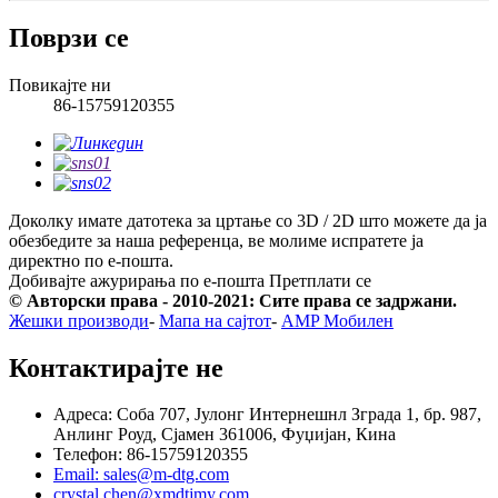
Поврзи се
Повикајте ни
86-15759120355
Доколку имате датотека за цртање со 3D / 2D што можете да ја
обезбедите за наша референца, ве молиме испратете ја
директно по е-пошта.
Добивајте ажурирања по е-пошта
Претплати се
© Авторски права - 2010-2021: Сите права се задржани.
Жешки производи
-
Мапа на сајтот
-
AMP Мобилен
Контактирајте не
Адреса: Соба 707, Јулонг Интернешнл Зграда 1, бр. 987,
Анлинг Роуд, Сјамен 361006, Фуџијан, Кина
Телефон: 86-15759120355
Email: sales@m-dtg.com
crystal.chen@xmdtjmy.com