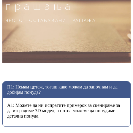
прашања
ЧЕСТО ПОСТАВУВАНИ ПРАШАЊА
П1: Немам цртеж, тогаш како можам да започнам и да
добијам понуда?
A1: Можете да ни испратите примерок за скенирање за
да изградиме 3D модел, а потоа можеме да понудиме
детална понуда.