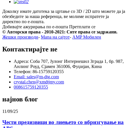
Доколку имате датотека за цртање со 3D / 2D што можете да ја
обезбедите за наша референца, ве молиме испратете ја
директно по е-пошта.
Добивајте ажурирања по е-пошта
Претплати се
© Авторски права - 2010-2021: Сите права се задржани.
Жешки производи
-
Мапа на сајтот
-
AMP Мобилен
Контактирајте не
Адреса: Соба 707, Јулонг Интернешнл Зграда 1, бр. 987,
Анлинг Роуд, Сјамен 361006, Фуџијан, Кина
Телефон: 86-15759120355
Email: sales@m-dtg.com
crystal.chen@xmdtjmy.com
008615759120355
најнов блог
11/09/25
Чести предизвици во лиењето со вбризгување на