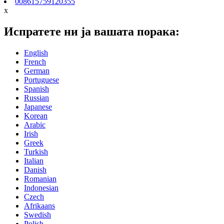
008615759120355
x
Испратете ни ја вашата порака:
English
French
German
Portuguese
Spanish
Russian
Japanese
Korean
Arabic
Irish
Greek
Turkish
Italian
Danish
Romanian
Indonesian
Czech
Afrikaans
Swedish
Polish