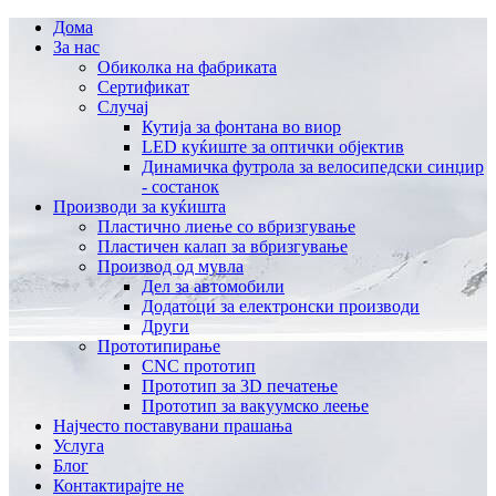
Дома
За нас
Обиколка на фабриката
Сертификат
Случај
Кутија за фонтана во виор
LED куќиште за оптички објектив
Динамичка футрола за велосипедски синџир
- состанок
Производи за куќишта
Пластично лиење со вбризгување
Пластичен калап за вбризгување
Производ од мувла
Дел за автомобили
Додатоци за електронски производи
Други
Прототипирање
CNC прототип
Прототип за 3D печатење
Прототип за вакуумско леење
Најчесто поставувани прашања
Услуга
Блог
Контактирајте не