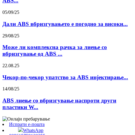
ABS...
05/09/25
Дали ABS вбризгувањето е погодно за високи...
29/08/25
Може ли комплексна рачка за лиење со
вбризгување од ABS ...
22.08.25
Чекор-по-чекор упатство за ABS инјектирање...
14/08/25
ABS лиење со вбризгување наспроти други
пластики W...
Испрати е-пошта
WhatsApp