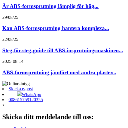
Är ABS-formsprutning lämplig för hög...
29/08/25
Kan ABS-formsprutning hantera komplexa...
22/08/25
Steg-för-steg-guide till ABS-insprutningsmaskinen...
2025-08-14
ABS-formsprutning jämfört med andra plaster...
Skicka e-post
WhatsApp
008615759120355
x
Skicka ditt meddelande till oss: