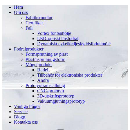
Hem
Om oss
Fabriksrundtur
Certifikat
Fall
Vortex fontänhölje
LED-optiskt linsfodral
Dynamiskt cykelkedjeskyddsfodralmöte
Fodralprodukter
Formsprutning av plast
Plastinsprutningsform
Mögelprodukt
Bildel
Tillbehör för elektroniska produkter
Andra
Prototypframställning
CNC-prototyp
3D-utskriftsprototyp
Vakuumgjutningsprototyp
Vanliga frågor
Service
Blogg
Kontakta oss