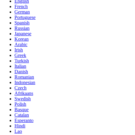
English
French
German
Portuguese
Spanish
Russian
Japanese
Korean
Arabic
Irish
Greek
Turkish
Italian
Danish
Romanian
Indonesian
Czech
Afrikaans
Swedish
Polish
Basque
Catalan
Esperanto
Hindi
Lao