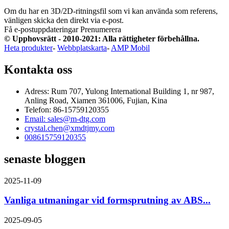
Om du har en 3D/2D-ritningsfil som vi kan använda som referens,
vänligen skicka den direkt via e-post.
Få e-postuppdateringar
Prenumerera
© Upphovsrätt - 2010-2021: Alla rättigheter förbehållna.
Heta produkter
-
Webbplatskarta
-
AMP Mobil
Kontakta oss
Adress: Rum 707, Yulong International Building 1, nr 987,
Anling Road, Xiamen 361006, Fujian, Kina
Telefon: 86-15759120355
Email: sales@m-dtg.com
crystal.chen@xmdtjmy.com
008615759120355
senaste bloggen
2025-11-09
Vanliga utmaningar vid formsprutning av ABS...
2025-09-05