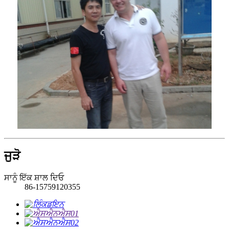
ਜੁੜੋ
ਸਾਨੂੰ ਇੱਕ ਸ਼ਾਲ ਦਿਓ
86-15759120355