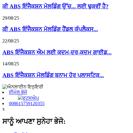
ਕੀ ABS ਇੰਜੈਕਸ਼ਨ ਮੋਲਡਿੰਗ ਉੱਚ... ਲਈ ਢੁਕਵੀਂ ਹੈ?
29/08/25
ਕੀ ABS ਇੰਜੈਕਸ਼ਨ ਮੋਲਡਿੰਗ ਹੈਂਡਲ ਕੰਪਲੈਕਸ...
22/08/25
ABS ਇੰਜੈਕਸ਼ਨ ਐਮ ਲਈ ਕਦਮ-ਦਰ-ਕਦਮ ਗਾਈਡ...
14/08/25
ABS ਇੰਜੈਕਸ਼ਨ ਮੋਲਡਿੰਗ ਬਨਾਮ ਹੋਰ ਪਲਾਸਟਿਕ...
ਈਮੇਲ ਭੇਜੋ
ਵਟਸਐਪ
008615759120355
x
ਸਾਨੂੰ ਆਪਣਾ ਸੁਨੇਹਾ ਭੇਜੋ: