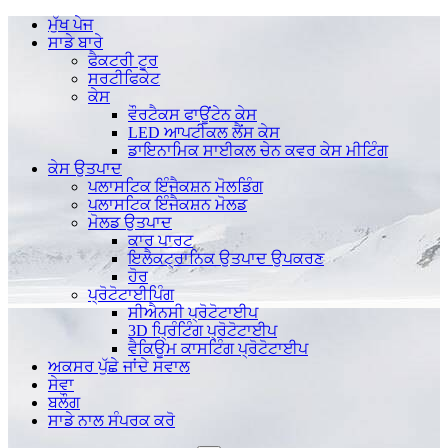
ਮੁੱਖ ਪੇਜ
ਸਾਡੇ ਬਾਰੇ
ਫੈਕਟਰੀ ਟੂਰ
ਸਰਟੀਫਿਕੇਟ
ਕੇਸ
ਵੌਰਟੈਕਸ ਫਾਊਂਟੇਨ ਕੇਸ
LED ਆਪਟੀਕਲ ਲੈਂਸ ਕੇਸ
ਡਾਇਨਾਮਿਕ ਸਾਈਕਲ ਚੇਨ ਕਵਰ ਕੇਸ ਮੀਟਿੰਗ
ਕੇਸ ਉਤਪਾਦ
ਪਲਾਸਟਿਕ ਇੰਜੈਕਸ਼ਨ ਮੋਲਡਿੰਗ
ਪਲਾਸਟਿਕ ਇੰਜੈਕਸ਼ਨ ਮੋਲਡ
ਮੋਲਡ ਉਤਪਾਦ
ਕਾਰ ਪਾਰਟ
ਇਲੈਕਟ੍ਰਾਨਿਕ ਉਤਪਾਦ ਉਪਕਰਣ
ਹੋਰ
ਪ੍ਰੋਟੋਟਾਈਪਿੰਗ
ਸੀਐਨਸੀ ਪ੍ਰੋਟੋਟਾਈਪ
3D ਪ੍ਰਿੰਟਿੰਗ ਪ੍ਰੋਟੋਟਾਈਪ
ਵੈਕਿਊਮ ਕਾਸਟਿੰਗ ਪ੍ਰੋਟੋਟਾਈਪ
ਅਕਸਰ ਪੁੱਛੇ ਜਾਂਦੇ ਸਵਾਲ
ਸੇਵਾ
ਬਲੌਗ
ਸਾਡੇ ਨਾਲ ਸੰਪਰਕ ਕਰੋ