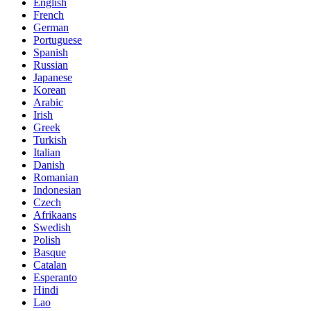
English
French
German
Portuguese
Spanish
Russian
Japanese
Korean
Arabic
Irish
Greek
Turkish
Italian
Danish
Romanian
Indonesian
Czech
Afrikaans
Swedish
Polish
Basque
Catalan
Esperanto
Hindi
Lao