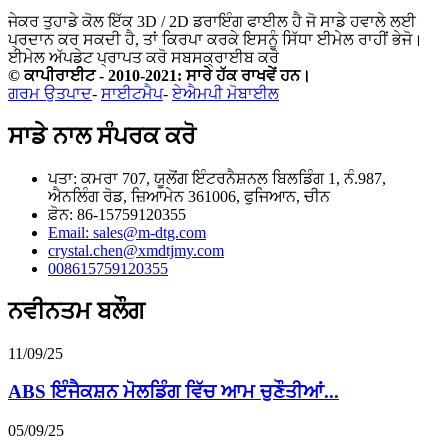
ਜੇਕਰ ਤੁਹਾਡੇ ਕੋਲ ਇੱਕ 3D / 2D ਡਰਾਇੰਗ ਫਾਈਲ ਹੈ ਜੋ ਸਾਡੇ ਹਵਾਲੇ ਲਈ
ਪ੍ਰਦਾਨ ਕਰ ਸਕਦੀ ਹੈ, ਤਾਂ ਕਿਰਪਾ ਕਰਕੇ ਇਸਨੂੰ ਸਿੱਧਾ ਈਮੇਲ ਰਾਹੀਂ ਭੇਜੋ।
ਈਮੇਲ ਅੱਪਡੇਟ ਪ੍ਰਾਪਤ ਕਰੋ
ਸਬਸਕ੍ਰਾਈਬ ਕਰੋ
© ਕਾਪੀਰਾਈਟ - 2010-2021: ਸਾਰੇ ਹੱਕ ਰਾਖਵੇਂ ਹਨ।
ਗਰਮ ਉਤਪਾਦ
-
ਸਾਈਟਮੈਪ
-
ਏਐਮਪੀ ਮੋਬਾਈਲ
ਸਾਡੇ ਨਾਲ ਸੰਪਰਕ ਕਰੋ
ਪਤਾ: ਕਮਰਾ 707, ਯੂਲੋਂਗ ਇੰਟਰਨੈਸ਼ਨਲ ਬਿਲਡਿੰਗ 1, ਨੰ.987,
ਐਨਲਿੰਗ ਰੋਡ, ਜ਼ਿਆਮੇਨ 361006, ਫੁਜਿਆਨ, ਚੀਨ
ਫ਼ੋਨ: 86-15759120355
Email: sales@m-dtg.com
crystal.chen@xmdtjmy.com
008615759120355
ਨਵੀਨਤਮ ਬਲੌਗ
11/09/25
ABS ਇੰਜੈਕਸ਼ਨ ਮੋਲਡਿੰਗ ਵਿੱਚ ਆਮ ਚੁਣੌਤੀਆਂ...
05/09/25