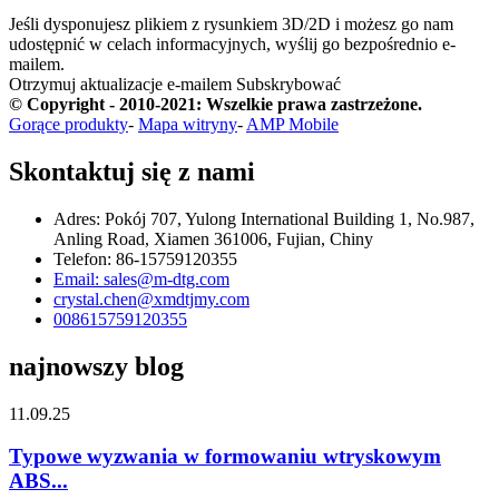
Jeśli dysponujesz plikiem z rysunkiem 3D/2D i możesz go nam
udostępnić w celach informacyjnych, wyślij go bezpośrednio e-
mailem.
Otrzymuj aktualizacje e-mailem
Subskrybować
© Copyright - 2010-2021: Wszelkie prawa zastrzeżone.
Gorące produkty
-
Mapa witryny
-
AMP Mobile
Skontaktuj się z nami
Adres: Pokój 707, Yulong International Building 1, No.987,
Anling Road, Xiamen 361006, Fujian, Chiny
Telefon: 86-15759120355
Email: sales@m-dtg.com
crystal.chen@xmdtjmy.com
008615759120355
najnowszy blog
11.09.25
Typowe wyzwania w formowaniu wtryskowym
ABS...