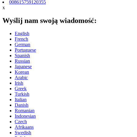
008615759120355
x
Wyślij nam swoją wiadomość:
English
French
German
Portuguese
Spanish
Russian
Japanese
Korean
Arabic
Irish
Greek
Turkish
Italian
Danish
Romanian
Indonesian
Czech
Afrikaans
Swedish