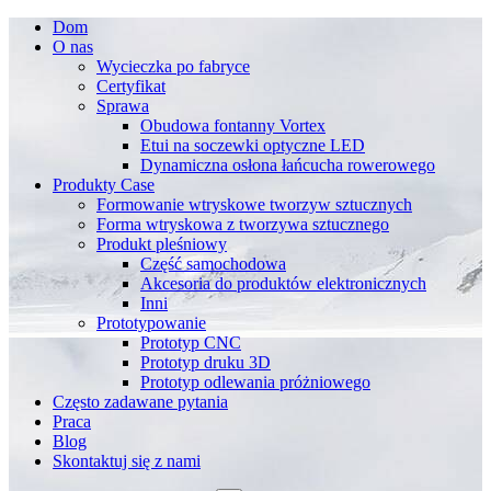
Dom
O nas
Wycieczka po fabryce
Certyfikat
Sprawa
Obudowa fontanny Vortex
Etui na soczewki optyczne LED
Dynamiczna osłona łańcucha rowerowego
Produkty Case
Formowanie wtryskowe tworzyw sztucznych
Forma wtryskowa z tworzywa sztucznego
Produkt pleśniowy
Część samochodowa
Akcesoria do produktów elektronicznych
Inni
Prototypowanie
Prototyp CNC
Prototyp druku 3D
Prototyp odlewania próżniowego
Często zadawane pytania
Praca
Blog
Skontaktuj się z nami