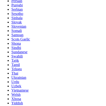
Persian
Punjabi
Serbian
Sesotho
Sinhala
Slovak
Slovenian
Somali
Samoan
Scots Gaelic
Shona
Sindhi
Sundanese
Swahili
Tajik
Tamil
Telugu
Thai
Ukrainian
Urdu
Uzbek
Vietnamese
Welsh
Xhosa
Yiddish