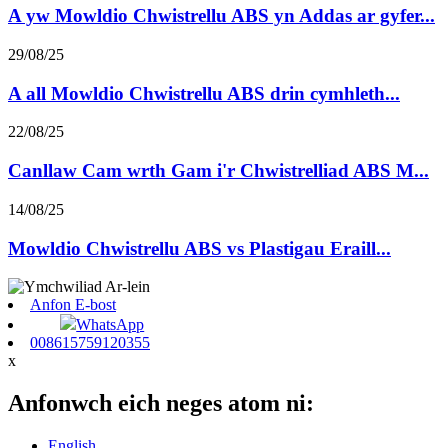
A yw Mowldio Chwistrellu ABS yn Addas ar gyfer...
29/08/25
A all Mowldio Chwistrellu ABS drin cymhleth...
22/08/25
Canllaw Cam wrth Gam i'r Chwistrelliad ABS M...
14/08/25
Mowldio Chwistrellu ABS vs Plastigau Eraill...
Anfon E-bost
WhatsApp
008615759120355
x
Anfonwch eich neges atom ni:
English