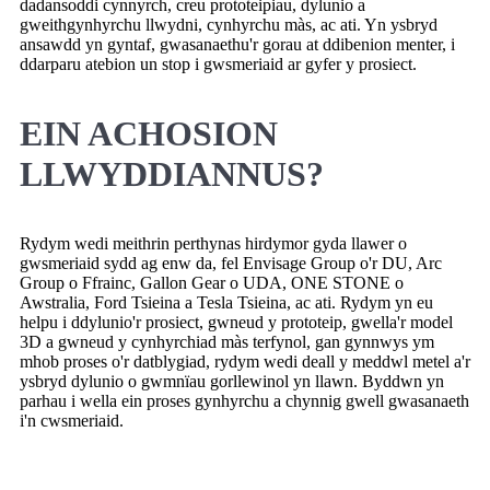
dadansoddi cynnyrch, creu prototeipiau, dylunio a
gweithgynhyrchu llwydni, cynhyrchu màs, ac ati. Yn ysbryd
ansawdd yn gyntaf, gwasanaethu'r gorau at ddibenion menter, i
ddarparu atebion un stop i gwsmeriaid ar gyfer y prosiect.
EIN ACHOSION
LLWYDDIANNUS?
Rydym wedi meithrin perthynas hirdymor gyda llawer o
gwsmeriaid sydd ag enw da, fel Envisage Group o'r DU, Arc
Group o Ffrainc, Gallon Gear o UDA, ONE STONE o
Awstralia, Ford Tsieina a Tesla Tsieina, ac ati. Rydym yn eu
helpu i ddylunio'r prosiect, gwneud y prototeip, gwella'r model
3D a gwneud y cynhyrchiad màs terfynol, gan gynnwys ym
mhob proses o'r datblygiad, rydym wedi deall y meddwl metel a'r
ysbryd dylunio o gwmnïau gorllewinol yn llawn. Byddwn yn
parhau i wella ein proses gynhyrchu a chynnig gwell gwasanaeth
i'n cwsmeriaid.