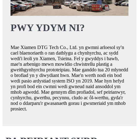
PWY YDYM NI?
Mae Xiamen DTG Tech Co., Ltd. yn gwmni arloesol sy'n
cael blaenoriaeth o ran datblygu a chynhyrchu, ac sydd
wedi'i leoli yn Xiamen, Tsieina. Fel y gwyddys i bawb,
mae'n arbenigo mewn mowldio chwistrellu plastig a
gweithgynhyrchu prototeipiau. Mae ganddo tua 20 mlynedd
o brofiad yn y diwydiant hwn. Mae'n werth nodi ein bod
wedi pasio ardystiad system ISO yn 2019. Mae hyn hefyd
yn profi bod ein cwmni wedi gwneud naid ansoddol ym
mhob agwedd. Mae gennym dîm profiadol, sef peirianwyr,
cynhyrchu, gwerthu, pecynnu, cludo ac ôl-werthu, gyda'r
nod o ddarparu'r gwasanaeth gorau i gwsmeriaid ym mhob
prosiect.