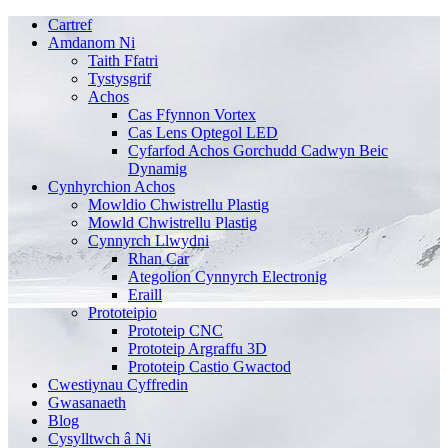
Cartref
Amdanom Ni
Taith Ffatri
Tystysgrif
Achos
Cas Ffynnon Vortex
Cas Lens Optegol LED
Cyfarfod Achos Gorchudd Cadwyn Beic
Dynamig
Cynhyrchion Achos
Mowldio Chwistrellu Plastig
Mowld Chwistrellu Plastig
Cynnyrch Llwydni
Rhan Car
Ategolion Cynnyrch Electronig
Eraill
Prototeipio
Prototeip CNC
Prototeip Argraffu 3D
Prototeip Castio Gwactod
Cwestiynau Cyffredin
Gwasanaeth
Blog
Cysylltwch â Ni