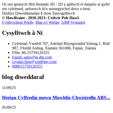
Os oes gennych ffeil lluniadu 3D / 2D y gallwch ei darparu ar gyfer
ein cyfeirnod, anfonwch hi'n uniongyrchol drwy e-bost.
Derbyn Diweddariadau E-bost
Tanysgrifiwch
© Hawlfraint - 2010-2021: Cedwir Pob Hawl.
Cynhyrchion Poeth
-
Map o'r Wefan
-
AMP Symudol
Cysylltwch â Ni
Cyfeiriad: Ystafell 707, Adeilad Rhyngwladol Yulong 1, Rhif
987, Ffordd Anling, Xiamen 361006, Fujian, Tsieina
Ffôn: 86-15759120355
Email: sales@m-dtg.com
crystal.chen@xmdtjmy.com
008615759120355
blog diweddaraf
11/09/25
Heriau Cyffredin mewn Mowldio Chwistrellu ABS...
05/09/25