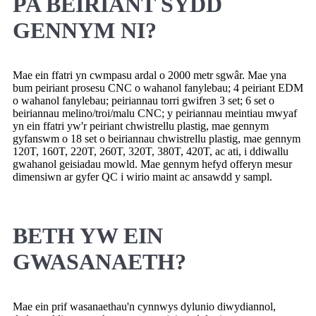
PA BEIRIANT SYDD
GENNYM NI?
Mae ein ffatri yn cwmpasu ardal o 2000 metr sgwâr. Mae yna
bum peiriant prosesu CNC o wahanol fanylebau; 4 peiriant EDM
o wahanol fanylebau; peiriannau torri gwifren 3 set; 6 set o
beiriannau melino/troi/malu CNC; y peiriannau meintiau mwyaf
yn ein ffatri yw'r peiriant chwistrellu plastig, mae gennym
gyfanswm o 18 set o beiriannau chwistrellu plastig, mae gennym
120T, 160T, 220T, 260T, 320T, 380T, 420T, ac ati, i ddiwallu
gwahanol geisiadau mowld. Mae gennym hefyd offeryn mesur
dimensiwn ar gyfer QC i wirio maint ac ansawdd y sampl.
BETH YW EIN
GWASANAETH?
Mae ein prif wasanaethau'n cynnwys dylunio diwydiannol,