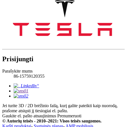
Prisijungti
Parašykite mums
86-15759120355
Jei turite 3D / 2D brėžinio failą, kurį galite pateikti kaip nuorodą,
prašome atsiųsti jį tiesiogiai el. paštu.
Gaukite el. pašto atnaujinimus
Prenumeruoti
© Autorių teisės - 2010–2021: Visos teisės saugomos.
Karšti produktai
-
Svetainės planas
-
AMP mobilusis