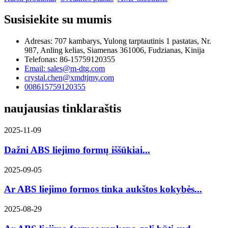
Susisiekite su mumis
Adresas: 707 kambarys, Yulong tarptautinis 1 pastatas, Nr.
987, Anling kelias, Siamenas 361006, Fudzianas, Kinija
Telefonas: 86-15759120355
Email: sales@m-dtg.com
crystal.chen@xmdtjmy.com
008615759120355
naujausias tinklaraštis
2025-11-09
Dažni ABS liejimo formų iššūkiai...
2025-09-05
Ar ABS liejimo formos tinka aukštos kokybės...
2025-08-29