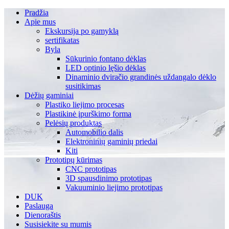
Pradžia
Apie mus
Ekskursija po gamyklą
sertifikatas
Byla
Sūkurinio fontano dėklas
LED optinio lęšio dėklas
Dinaminio dviračio grandinės uždangalo dėklo
susitikimas
Dėžių gaminiai
Plastiko liejimo procesas
Plastikinė įpurškimo forma
Pelėsių produktas
Automobilio dalis
Elektroninių gaminių priedai
Kiti
Prototipų kūrimas
CNC prototipas
3D spausdinimo prototipas
Vakuuminio liejimo prototipas
DUK
Paslauga
Dienoraštis
Susisiekite su mumis