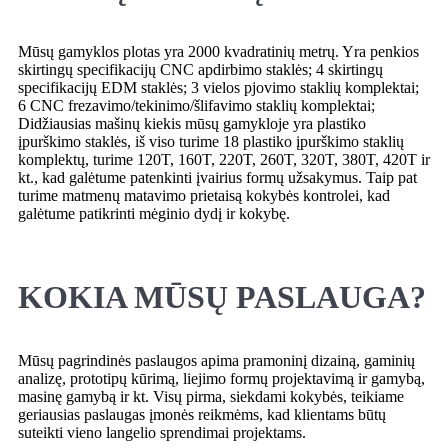
Mūsų gamyklos plotas yra 2000 kvadratinių metrų. Yra penkios
skirtingų specifikacijų CNC apdirbimo staklės; 4 skirtingų
specifikacijų EDM staklės; 3 vielos pjovimo staklių komplektai;
6 CNC frezavimo/tekinimo/šlifavimo staklių komplektai;
Didžiausias mašinų kiekis mūsų gamykloje yra plastiko
įpurškimo staklės, iš viso turime 18 plastiko įpurškimo staklių
komplektų, turime 120T, 160T, 220T, 260T, 320T, 380T, 420T ir
kt., kad galėtume patenkinti įvairius formų užsakymus. Taip pat
turime matmenų matavimo prietaisą kokybės kontrolei, kad
galėtume patikrinti mėginio dydį ir kokybę.
KOKIA MŪSŲ PASLAUGA?
Mūsų pagrindinės paslaugos apima pramoninį dizainą, gaminių
analizę, prototipų kūrimą, liejimo formų projektavimą ir gamybą,
masinę gamybą ir kt. Visų pirma, siekdami kokybės, teikiame
geriausias paslaugas įmonės reikmėms, kad klientams būtų
suteikti vieno langelio sprendimai projektams.