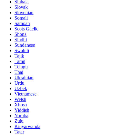
Sinhala
Slovak
Slovenian
Somali
Samoan
Scots Gaelic
Shona
Sindhi
Sundanese
Swahili
Tajik
Tamil
Telugu
Thai
Ukrainian
Urdu
Uzbek
Vietnamese
Welsh
Xhosa
Yiddish
Yoruba
Zulu
Kinyarwanda
Tatar