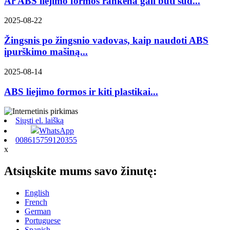
Ar ABS liejimo formos rankena gali būti sud...
2025-08-22
Žingsnis po žingsnio vadovas, kaip naudoti ABS
įpurškimo mašiną...
2025-08-14
ABS liejimo formos ir kiti plastikai...
Siųsti el. laišką
WhatsApp
008615759120355
x
Atsiųskite mums savo žinutę:
English
French
German
Portuguese
Spanish