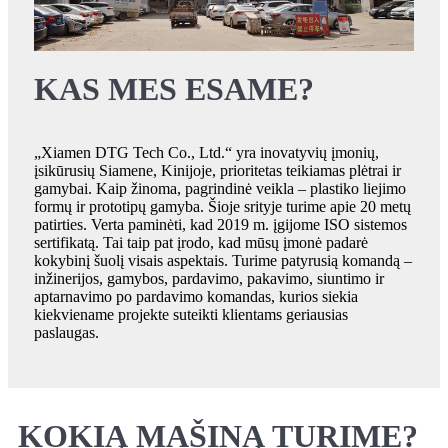
KAS MES ESAME?
„Xiamen DTG Tech Co., Ltd.“ yra inovatyvių įmonių,
įsikūrusių Siamene, Kinijoje, prioritetas teikiamas plėtrai ir
gamybai. Kaip žinoma, pagrindinė veikla – plastiko liejimo
formų ir prototipų gamyba. Šioje srityje turime apie 20 metų
patirties. Verta paminėti, kad 2019 m. įgijome ISO sistemos
sertifikatą. Tai taip pat įrodo, kad mūsų įmonė padarė
kokybinį šuolį visais aspektais. Turime patyrusią komandą –
inžinerijos, gamybos, pardavimo, pakavimo, siuntimo ir
aptarnavimo po pardavimo komandas, kurios siekia
kiekviename projekte suteikti klientams geriausias
paslaugas.
KOKIĄ MAŠINĄ TURIME?