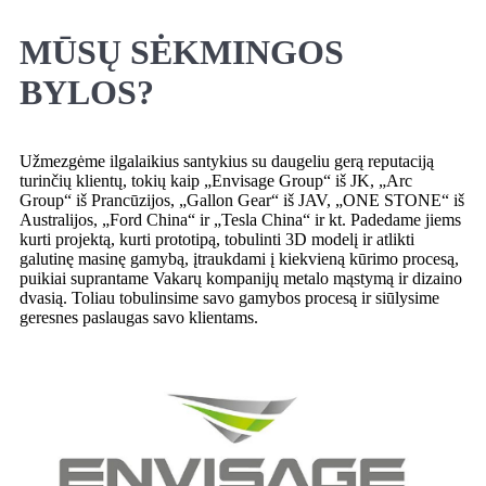
MŪSŲ SĖKMINGOS
BYLOS?
Užmezgėme ilgalaikius santykius su daugeliu gerą reputaciją
turinčių klientų, tokių kaip „Envisage Group“ iš JK, „Arc
Group“ iš Prancūzijos, „Gallon Gear“ iš JAV, „ONE STONE“ iš
Australijos, „Ford China“ ir „Tesla China“ ir kt. Padedame jiems
kurti projektą, kurti prototipą, tobulinti 3D modelį ir atlikti
galutinę masinę gamybą, įtraukdami į kiekvieną kūrimo procesą,
puikiai suprantame Vakarų kompanijų metalo mąstymą ir dizaino
dvasią. Toliau tobulinsime savo gamybos procesą ir siūlysime
geresnes paslaugas savo klientams.