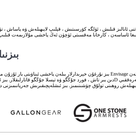
نى ئانالىز قىلىش ، ئۈلگە كۆرسىتىش ، قېلىپ لايىھىلەش ۋە ياساش ، تۈ
بىزنى
بىز نۇرغۇن خېرىدارلار بىلەن ياخشى ئىناۋىتى بار ئۇزۇن مۇددەتلىك مۇناسىۋەت ئورناتتۇق ، 