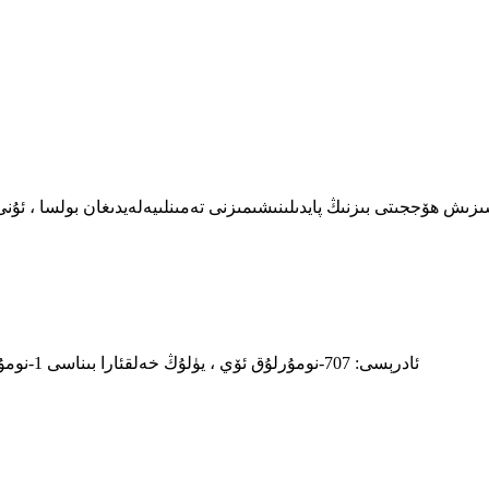
ئادرېسى: 707-نومۇرلۇق ئۆي ، يۈلۇڭ خەلقئارا بىناسى 1-نومۇر ، 98-نومۇر ، ئەنلىڭ يولى ، شيامېن 361006 ، جۇڭگو فۇجىيەن