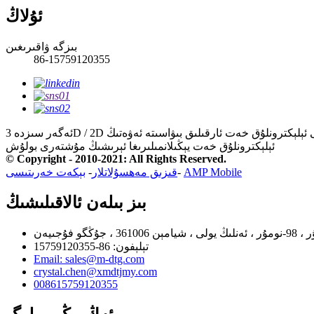
ئۇلاڭ
بىزگە ۋاقىرىغىن
86-15759120355
ئېلېكترونلۇق خەت يېڭىلانمىلىرىغا ئېرىشىڭ
مۇشتەرى بولۇش
© Copyright - 2010-2021: All Rights Reserved.
AMP Mobile
-
قىزىق مەھسۇلاتلار
-
بېكەت خەرىتىسى
بىز بىلەن ئالاقىلىشىڭ
تېلېفون: 86-15759120355
Email: sales@m-dtg.com
crystal.chen@xmdtjmy.com
008615759120355