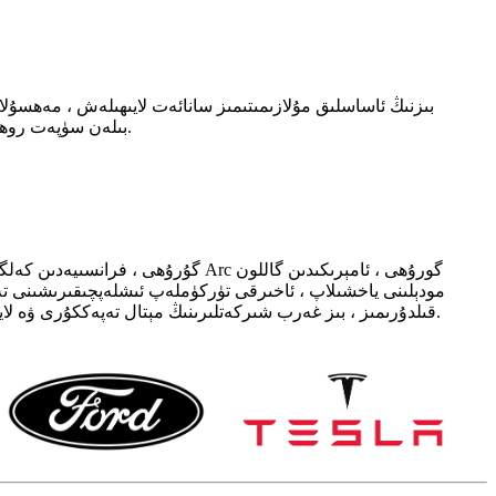
بىزنىڭ ئاساسلىق مۇلازىمىتىمىز سانائەت لايىھىلەش ، مەھسۇلات
بىلەن سۈپەت روھىغا ئاساسەن ، كارخانا مەقسىتى ئۈچۈن ئەڭ ياخشى مۇلازىمەت قىلىپ ، خېرىدارلارنى تۈرنى بىر ھەل قىلىش چارىسى بىلەن تەمىنلەش.
قىلدۇرىمىز ، بىز غەرب شىركەتلىرىنىڭ مېتال تەپەككۇرى ۋە لايىھىلەش روھىنى تولۇق چۈشىنىمىز. بىز ئىشلەپچىقىرىش جەريانىمىزنى داۋاملىق ياخشىلاپ ، خېرىدارغا تېخىمۇ ياخشى مۇلازىمەت قىلىمىز.