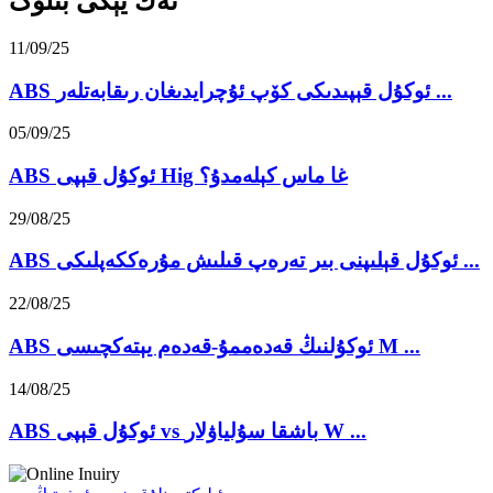
ئەڭ يېڭى بىلوگ
11/09/25
ABS ئوكۇل قېپىدىكى كۆپ ئۇچرايدىغان رىقابەتلەر ...
05/09/25
ABS ئوكۇل قېپى Hig غا ماس كېلەمدۇ؟
29/08/25
ABS ئوكۇل قېلىپنى بىر تەرەپ قىلىش مۇرەككەپلىكى ...
22/08/25
ABS ئوكۇلنىڭ قەدەممۇ-قەدەم يېتەكچىسى M ...
14/08/25
ABS ئوكۇل قېپى vs باشقا سۇلياۋلار W ...