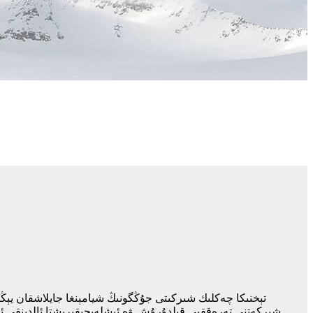
شىركەتنى تەرەققىي قىلدۇرۇش ۋە ئىشلەپچىقىرىشتا ئالدىنقى ئو