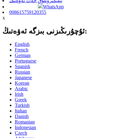
ئېلېكترونلۇق خەت ئەۋەتىڭ
WhatsApp
008615759120355
x
ئۇچۇرىڭىزنى بىزگە ئەۋەتىڭ:
English
French
German
Portuguese
Spanish
Russian
Japanese
Korean
Arabic
Irish
Greek
Turkish
Italian
Danish
Romanian
Indonesian
Czech