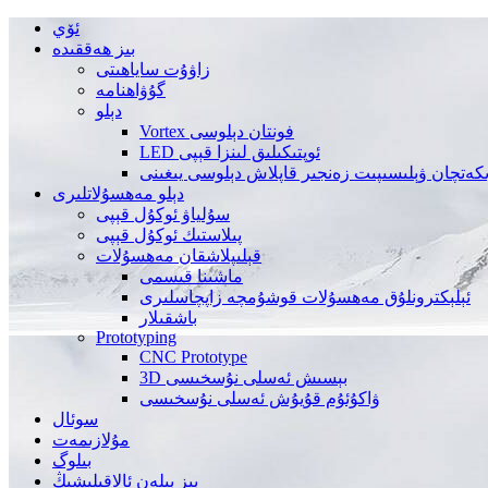
ئۆي
بىز ھەققىدە
زاۋۇت ساياھىتى
گۇۋاھنامە
دېلو
Vortex فونتان دېلوسى
LED ئوپتىكىلىق لىنزا قېپى
كەتچان ۋېلىسىپىت زەنجىر قاپلاش دېلوسى يىغىنى
دېلو مەھسۇلاتلىرى
سۇلياۋ ئوكۇل قېپى
پىلاستىك ئوكۇل قېپى
قېلىپلاشقان مەھسۇلات
ماشىنا قىسمى
ئېلېكترونلۇق مەھسۇلات قوشۇمچە زاپچاسلىرى
باشقىلار
Prototyping
CNC Prototype
3D بېسىش ئەسلى نۇسخىسى
ۋاكۇئۇم قۇيۇش ئەسلى نۇسخىسى
سوئال
مۇلازىمەت
بىلوگ
بىز بىلەن ئالاقىلىشىڭ