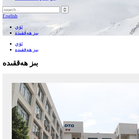
English
ئۆي
بىز ھەققىدە
ئۆي
بىز ھەققىدە
بىز ھەققىدە