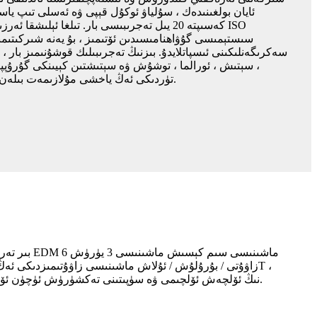
ئايان بولغىنىدەك ، سۇلياۋ ئوكۇل قېپى ۋە ئەسلى تىپ ي
سىستېمىسى گۇۋاھنامىسىدىن ئۆتىمىز ، بۇ يەنە شىركىتىم
سەكرىگەنلىكىنى ئىسپاتلايدۇ. بىزنىڭ تەجرىبىلىك قوشۇنىمىز بار ، ئ
، سېتىش ، ئورالما ، توشۇش ۋە سېتىشتىن كېيىنكى گۇرۇپپا 
تۈردىكى ئەڭ ياخشى مۇلازىمەت بىلەن تەمىنلەشنى مەقسەت قىلىدۇ.
160T ، 220T ، 260T ، 320T ، 380T ، 420T قاتارلىقلار بار ، ئوخشىمىغان قېلىپ تەلىپىگە ماس كېلىدۇ. بىزدە يەنە QC نىڭ ئۆلچەش ئۆلچىمى ۋە سۈپىتىنى تەكشۈرۈش ئۈچۈن ئۆلچەش ئەسۋابى بار.