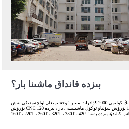
بىزدە قانداق ماشىنا بار؟
زاۋۇتىمىزنىڭ كۆلىمى 2000 كۋادرات مېتىر. ئوخشىمىغان ئۆلچەمدىكى بەش CNC بىر تەرەپ قىلىش ماشىنىسى بار ئوخشىمىغان ئۆلچەمدىكى 4 EDM ماشىنىسى سىم كېسىش ماشىنىسى 3 يۈرۈش 6
يۈرۈش CNC زاۋۇتى / بۇرۇلۇش / ئۇلاش ماشىنىسى زاۋۇتىمىزدىكى ئەڭ چوڭ مىقداردىكى ماشىنا سۇلياۋ ئوكۇل ماشىنىسى ، پۈتۈنلەي بىزدە 18 يۈرۈش سۇلياۋ ئوكۇل ماشىنىسى بار ، بىزدە 120T ،