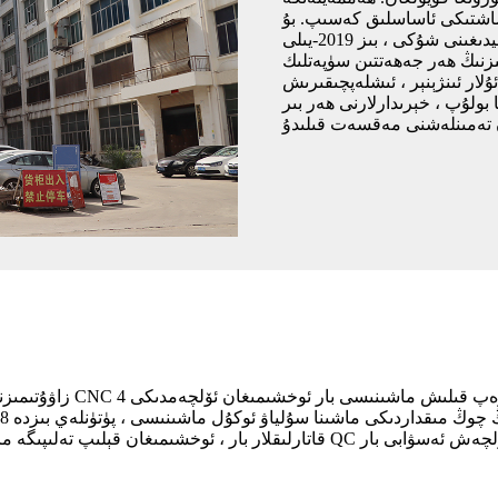
اساشتىكى ئاساسلىق كەسىپ. بۇ
كەسىپتە 20 يىل تەجرىبىسى بار. تىلغا ئېلىشقا ئەرزىيدىغىنى شۇكى ، بىز 2019-يىلى ISO
ىزنىڭ ھەر جەھەتتىن سۈپەتلىك
ۇلار ئىنژېنېر ، ئىشلەپچىقىرىش
بولۇپ ، خېرىدارلارنى ھەر بىر