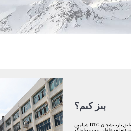
بىز كىم؟
شيامېن DTG تېخنىكا چەكلىك شىركىتى جۇڭگونىڭ شيامېنغا جايلاشقان يېڭىلىق يارىتىشچان
رۇنغا قويۇلغان. ھەممەيلەنگە