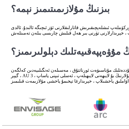
بىزنىڭ مۇلازىمىتىمىز نېمە؟
ركۈملەپ ئىشلەپچىقىرىش قاتارلىقلارنى ئۆز ئىچىگە ئالىدۇ. ئالدى
ڭ مۇۋەپپەقىيەتلىك دېلولىرىمىز؟
مەسىلەن ئەنگىلىيەدىن كەلگەن Envisage گۇرۇھى ، فرانسىيەدىن كەلگەن Arc گورۇھى ، ئامېرىكىدىن گاللون
گيېر ، AU دىن بىر تاش ، فورد جۇڭگو ۋە تېسلا جۇڭگو قاتارلىقلار. بىز ئۇلارنىڭ بۇ لايىھەنى لايىھىلەپ ، ئەسلى تىپنى ياساپ ، 3D مودېلىنى ياخشىلاپ ، ئاخىرقى تۈركۈملەپ ئىشلەپچىقىرىشىنى تەرەققىي