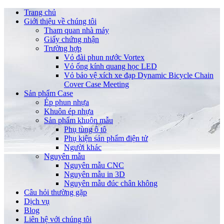
Trang chủ
Giới thiệu về chúng tôi
Tham quan nhà máy
Giấy chứng nhận
Trường hợp
Vỏ đài phun nước Vortex
Vỏ ống kính quang học LED
Vỏ bảo vệ xích xe đạp Dynamic Bicycle Chain
Cover Case Meeting
Sản phẩm Case
Ép phun nhựa
Khuôn ép nhựa
Sản phẩm khuôn mẫu
Phụ tùng ô tô
Phụ kiện sản phẩm điện tử
Người khác
Nguyên mẫu
Nguyên mẫu CNC
Nguyên mẫu in 3D
Nguyên mẫu đúc chân không
Câu hỏi thường gặp
Dịch vụ
Blog
Liên hệ với chúng tôi