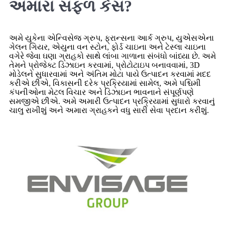
અમારા સફળ કેસ?
અમે યુકેના એન્વિસેજ ગ્રુપ, ફ્રાન્સના આર્ક ગ્રુપ, યુએસએના
ગેલન ગિયર, એયુના વન સ્ટોન, ફોર્ડ ચાઇના અને ટેસ્લા ચાઇના
વગેરે જેવા ઘણા ગ્રાહકો સાથે લાંબા ગાળાના સંબંધો બાંધ્યા છે. અમે
તેમને પ્રોજેક્ટ ડિઝાઇન કરવામાં, પ્રોટોટાઇપ બનાવવામાં, 3D
મોડેલને સુધારવામાં અને અંતિમ મોટા પાયે ઉત્પાદન કરવામાં મદદ
કરીએ છીએ, વિકાસની દરેક પ્રક્રિયામાં સામેલ, અમે પશ્ચિમી
કંપનીઓના મેટલ વિચાર અને ડિઝાઇન ભાવનાને સંપૂર્ણપણે
સમજીએ છીએ. અમે અમારી ઉત્પાદન પ્રક્રિયામાં સુધારો કરવાનું
ચાલુ રાખીશું અને અમારા ગ્રાહકને વધુ સારી સેવા પ્રદાન કરીશું.