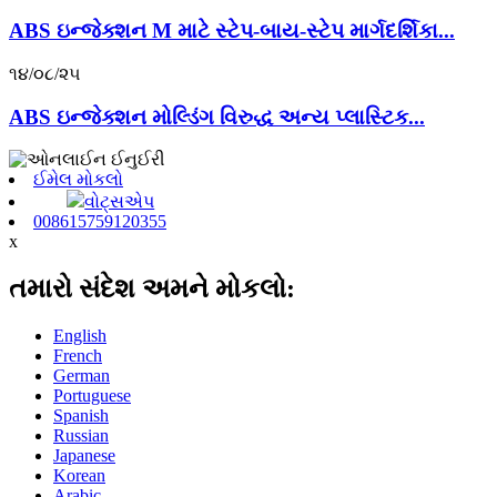
ABS ઇન્જેક્શન M માટે સ્ટેપ-બાય-સ્ટેપ માર્ગદર્શિકા...
૧૪/૦૮/૨૫
ABS ઇન્જેક્શન મોલ્ડિંગ વિરુદ્ધ અન્ય પ્લાસ્ટિક...
ઈમેલ મોકલો
વોટ્સએપ
008615759120355
x
તમારો સંદેશ અમને મોકલો:
English
French
German
Portuguese
Spanish
Russian
Japanese
Korean
Arabic