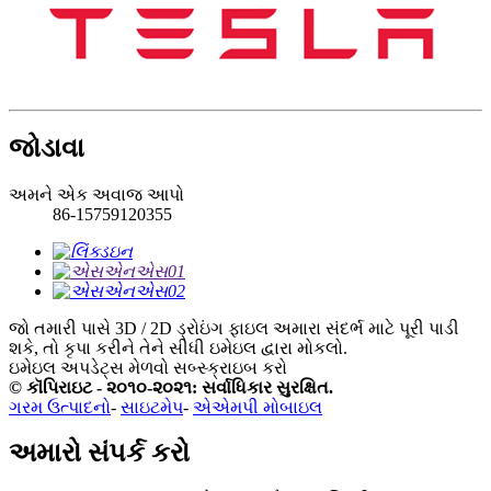
જોડાવા
અમને એક અવાજ આપો
86-15759120355
જો તમારી પાસે 3D / 2D ડ્રોઇંગ ફાઇલ અમારા સંદર્ભ માટે પૂરી પાડી
શકે, તો કૃપા કરીને તેને સીધી ઇમેઇલ દ્વારા મોકલો.
ઇમેઇલ અપડેટ્સ મેળવો
સબ્સ્ક્રાઇબ કરો
© કૉપિરાઇટ - ૨૦૧૦-૨૦૨૧: સર્વાધિકાર સુરક્ષિત.
ગરમ ઉત્પાદનો
-
સાઇટમેપ
-
એએમપી મોબાઇલ
અમારો સંપર્ક કરો