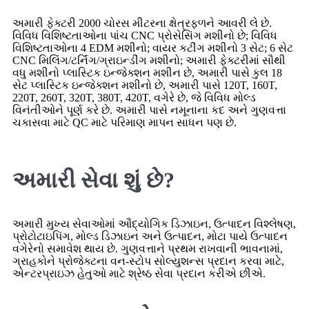
અમારી ફેક્ટરી 2000 ચોરસ મીટરના ક્ષેત્રફળને આવરી લે છે.
વિવિધ વિશિષ્ટતાઓના પાંચ CNC પ્રોસેસિંગ મશીનો છે; વિવિધ
વિશિષ્ટતાઓના 4 EDM મશીનો; વાયર કટીંગ મશીનો 3 સેટ; 6 સેટ
CNC મિલિંગ/ટર્નિંગ/ગ્રાઇન્ડીંગ મશીનો; અમારી ફેક્ટરીમાં સૌથી
વધુ મશીનો પ્લાસ્ટિક ઇન્જેક્શન મશીન છે, અમારી પાસે કુલ 18
સેટ પ્લાસ્ટિક ઇન્જેક્શન મશીનો છે, અમારી પાસે 120T, 160T,
220T, 260T, 320T, 380T, 420T, વગેરે છે, જે વિવિધ મોલ્ડ
વિનંતીઓને પૂર્ણ કરે છે. અમારી પાસે નમૂનાના કદ અને ગુણવત્તા
ચકાસવા માટે QC માટે પરિમાણ માપન સાધન પણ છે.
અમારી સેવા શું છે?
અમારી મુખ્ય સેવાઓમાં ઔદ્યોગિક ડિઝાઇન, ઉત્પાદન વિશ્લેષણ,
પ્રોટોટાઇપિંગ, મોલ્ડ ડિઝાઇન અને ઉત્પાદન, મોટા પાયે ઉત્પાદન
વગેરેનો સમાવેશ થાય છે. ગુણવત્તાને પ્રથમ રાખવાની ભાવનામાં,
ગ્રાહકોને પ્રોજેક્ટના વન-સ્ટોપ સોલ્યુશન્સ પ્રદાન કરવા માટે,
એન્ટરપ્રાઇઝ હેતુઓ માટે શ્રેષ્ઠ સેવા પ્રદાન કરીએ છીએ.