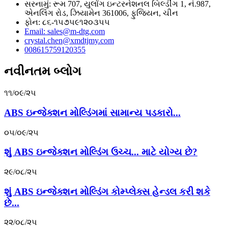
સરનામું: રૂમ 707, યુલોંગ ઇન્ટરનેશનલ બિલ્ડીંગ 1, નં.987,
એનલિંગ રોડ, ઝિયામેન 361006, ફુજિયન, ચીન
ફોન: ૮૬-૧૫૭૫૯૧૨૦૩૫૫
Email: sales@m-dtg.com
crystal.chen@xmdtjmy.com
008615759120355
નવીનતમ બ્લોગ
૧૧/૦૯/૨૫
ABS ઇન્જેક્શન મોલ્ડિંગમાં સામાન્ય પડકારો...
૦૫/૦૯/૨૫
શું ABS ઇન્જેક્શન મોલ્ડિંગ ઉચ્ચ... માટે યોગ્ય છે?
૨૯/૦૮/૨૫
શું ABS ઇન્જેક્શન મોલ્ડિંગ કોમ્પ્લેક્સ હેન્ડલ કરી શકે
છે...
૨૨/૦૮/૨૫