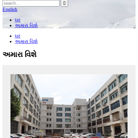
English
ઘર
અમારા વિશે
ઘર
અમારા વિશે
અમારા વિશે