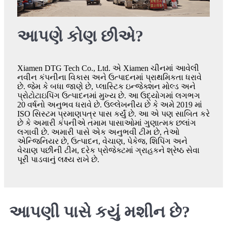
આપણે કોણ છીએ?
Xiamen DTG Tech Co., Ltd. એ Xiamen ચીનમાં આવેલી
નવીન કંપનીના વિકાસ અને ઉત્પાદનમાં પ્રાથમિકતા ધરાવે
છે. જેમ કે બધા જાણે છે, પ્લાસ્ટિક ઇન્જેક્શન મોલ્ડ અને
પ્રોટોટાઇપિંગ ઉત્પાદનમાં મુખ્ય છે. આ ઉદ્યોગમાં લગભગ
20 વર્ષનો અનુભવ ધરાવે છે. ઉલ્લેખનીય છે કે અમે 2019 માં
ISO સિસ્ટમ પ્રમાણપત્ર પાસ કર્યું છે. આ એ પણ સાબિત કરે
છે કે અમારી કંપનીએ તમામ પાસાઓમાં ગુણાત્મક છલાંગ
લગાવી છે. અમારી પાસે એક અનુભવી ટીમ છે, તેઓ
એન્જિનિયર છે, ઉત્પાદન, વેચાણ, પેકેજ, શિપિંગ અને
વેચાણ પછીની ટીમ, દરેક પ્રોજેક્ટમાં ગ્રાહકને શ્રેષ્ઠ સેવા
પૂરી પાડવાનું લક્ષ્ય રાખે છે.
આપણી પાસે કયું મશીન છે?