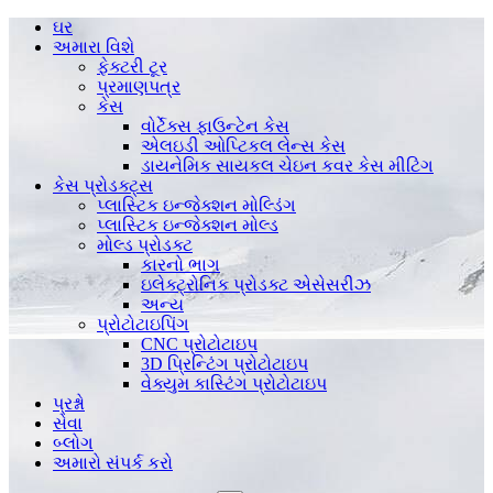
ઘર
અમારા વિશે
ફેક્ટરી ટૂર
પ્રમાણપત્ર
કેસ
વોર્ટેક્સ ફાઉન્ટેન કેસ
એલઇડી ઓપ્ટિકલ લેન્સ કેસ
ડાયનેમિક સાયકલ ચેઇન કવર કેસ મીટિંગ
કેસ પ્રોડક્ટ્સ
પ્લાસ્ટિક ઇન્જેક્શન મોલ્ડિંગ
પ્લાસ્ટિક ઇન્જેક્શન મોલ્ડ
મોલ્ડ પ્રોડક્ટ
કારનો ભાગ
ઇલેક્ટ્રોનિક પ્રોડક્ટ એસેસરીઝ
અન્ય
પ્રોટોટાઇપિંગ
CNC પ્રોટોટાઇપ
3D પ્રિન્ટિંગ પ્રોટોટાઇપ
વેક્યુમ કાસ્ટિંગ પ્રોટોટાઇપ
પ્રશ્નો
સેવા
બ્લોગ
અમારો સંપર્ક કરો