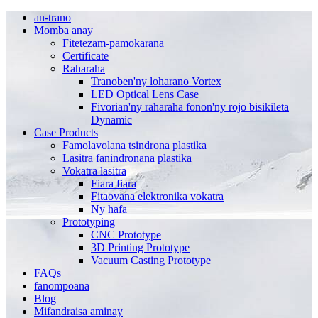
an-trano
Momba anay
Fitetezam-pamokarana
Certificate
Raharaha
Tranoben'ny loharano Vortex
LED Optical Lens Case
Fivorian'ny raharaha fonon'ny rojo bisikileta
Dynamic
Case Products
Famolavolana tsindrona plastika
Lasitra fanindronana plastika
Vokatra lasitra
Fiara fiara
Fitaovana elektronika vokatra
Ny hafa
Prototyping
CNC Prototype
3D Printing Prototype
Vacuum Casting Prototype
FAQs
fanompoana
Blog
Mifandraisa aminay