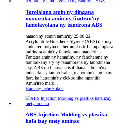
Torolàlana amin'ny dingana
manaraka amin'ny fizotran'ny
famolavolana ny tsindrona ABS
nataon'ny admin tamin'ny 25-08-22
Acrylonitrile Butadiene Styrene (ABS) dia iray
amin'ireo polymers thermoplastic be mpampiasa
indrindra amin'ny famokarana maoderina.
Fantatra amin'ny hamafiny, ny fanoherana ny
fiantraikany ary ny fanamorana ny fanodinana
azy, ABS no fitaovana isafidianana ho an'ny
indostria tsy tambo isaina, manomboka amin'ny
fiara ka hatramin'ny elektronika mpanjifa.
Amin'ireo maro...
Hamaky bebe kokoa
ABS Injection Molding vs plastika
hafa izay mety aminao