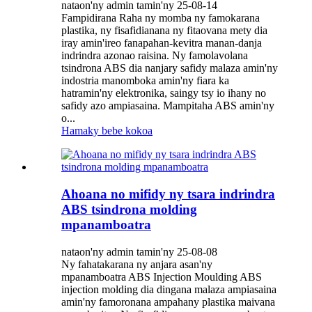
nataon'ny admin tamin'ny 25-08-14
Fampidirana Raha ny momba ny famokarana
plastika, ny fisafidianana ny fitaovana mety dia
iray amin'ireo fanapahan-kevitra manan-danja
indrindra azonao raisina. Ny famolavolana
tsindrona ABS dia nanjary safidy malaza amin'ny
indostria manomboka amin'ny fiara ka
hatramin'ny elektronika, saingy tsy io ihany no
safidy azo ampiasaina. Mampitaha ABS amin'ny
o...
Hamaky bebe kokoa
Ahoana no mifidy ny tsara indrindra
ABS tsindrona molding
mpanamboatra
nataon'ny admin tamin'ny 25-08-08
Ny fahatakarana ny anjara asan'ny
mpanamboatra ABS Injection Moulding ABS
injection molding dia dingana malaza ampiasaina
amin'ny famoronana ampahany plastika maivana