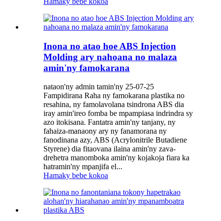
Hamaky bebe kokoa
Inona no atao hoe ABS Injection
Molding ary nahoana no malaza
amin'ny famokarana
nataon'ny admin tamin'ny 25-07-25
Fampidirana Raha ny famokarana plastika no
resahina, ny famolavolana tsindrona ABS dia
iray amin'ireo fomba be mpampiasa indrindra sy
azo itokisana. Fantatra amin'ny tanjany, ny
fahaiza-manaony ary ny fanamorana ny
fanodinana azy, ABS (Acrylonitrile Butadiene
Styrene) dia fitaovana ilaina amin'ny zava-
drehetra manomboka amin'ny kojakoja fiara ka
hatramin'ny mpanjifa el...
Hamaky bebe kokoa