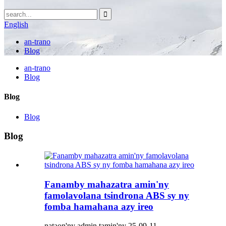
English
an-trano
Blog
an-trano
Blog
Blog
Blog
Blog
Fanamby mahazatra amin'ny
famolavolana tsindrona ABS sy ny
fomba hamahana azy ireo
nataon'ny admin tamin'ny 25-09-11