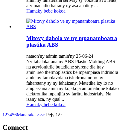
amin'ny fanaterana serivisy sy vokatra avo lenta,
ary manadio hatrany ny asa anatiny ...
Hamaky bebe kokoa
Mitovy daholo ve ny mpanamboatra
plastika ABS
nataon'ny admin tamin'ny 25-06-24
Ny fahatakarana ny ABS Plastic Molding ABS
na acrylonitrile butadiene styrene dia iray
amin'ireo thermoplastics be mpampiasa indrindra
amin'ny famolavolana tsindrona noho ny
faharetany sy ny fahaizany. Matetika izy io no
ampiasaina amin'ny kojakoja automatique kilalao
elektronika mpanjifa sy faritra indostrialy. Na
izany aza, ny qual...
Hamaky bebe kokoa
1
2
3
4
5
6
Manaraka >
>>
Pejy 1/9
Connect