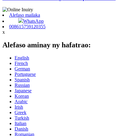
Alefaso mailaka
WhatsApp
008615759120355
x
Alefaso aminay ny hafatrao:
English
French
German
Portuguese
Spanish
Russian
Japanese
Korean
Arabic
Irish
Greek
Turkish
Italian
Danish
Romanian