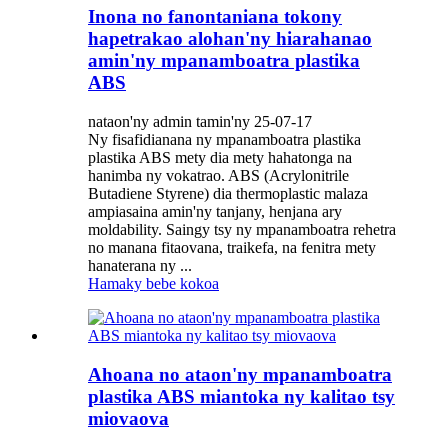
Inona no fanontaniana tokony
hapetrakao alohan'ny hiarahanao
amin'ny mpanamboatra plastika
ABS
nataon'ny admin tamin'ny 25-07-17
Ny fisafidianana ny mpanamboatra plastika
plastika ABS mety dia mety hahatonga na
hanimba ny vokatrao. ABS (Acrylonitrile
Butadiene Styrene) dia thermoplastic malaza
ampiasaina amin'ny tanjany, henjana ary
moldability. Saingy tsy ny mpanamboatra rehetra
no manana fitaovana, traikefa, na fenitra mety
hanaterana ny ...
Hamaky bebe kokoa
Ahoana no ataon'ny mpanamboatra
plastika ABS miantoka ny kalitao tsy
miovaova