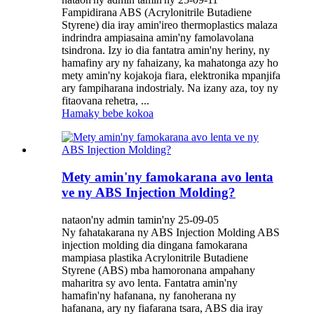
Fampidirana ABS (Acrylonitrile Butadiene
Styrene) dia iray amin'ireo thermoplastics malaza
indrindra ampiasaina amin'ny famolavolana
tsindrona. Izy io dia fantatra amin'ny heriny, ny
hamafiny ary ny fahaizany, ka mahatonga azy ho
mety amin'ny kojakoja fiara, elektronika mpanjifa
ary fampiharana indostrialy. Na izany aza, toy ny
fitaovana rehetra, ...
Hamaky bebe kokoa
Mety amin'ny famokarana avo lenta
ve ny ABS Injection Molding?
nataon'ny admin tamin'ny 25-09-05
Ny fahatakarana ny ABS Injection Molding ABS
injection molding dia dingana famokarana
mampiasa plastika Acrylonitrile Butadiene
Styrene (ABS) mba hamoronana ampahany
maharitra sy avo lenta. Fantatra amin'ny
hamafin'ny hafanana, ny fanoherana ny
hafanana, ary ny fiafarana tsara, ABS dia iray