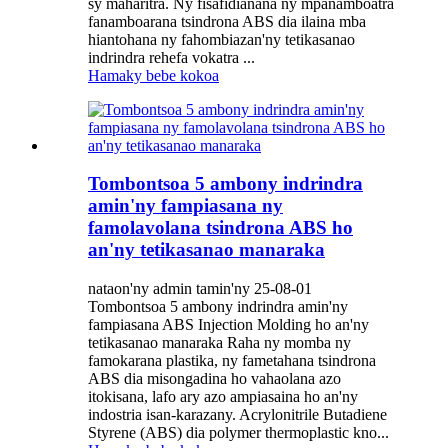
sy maharitra. Ny fisafidianana ny mpanamboatra
fanamboarana tsindrona ABS dia ilaina mba
hiantohana ny fahombiazan'ny tetikasanao
indrindra rehefa vokatra ...
Hamaky bebe kokoa
Tombontsoa 5 ambony indrindra
amin'ny fampiasana ny
famolavolana tsindrona ABS ho
an'ny tetikasanao manaraka
nataon'ny admin tamin'ny 25-08-01
Tombontsoa 5 ambony indrindra amin'ny
fampiasana ABS Injection Molding ho an'ny
tetikasanao manaraka Raha ny momba ny
famokarana plastika, ny fametahana tsindrona
ABS dia misongadina ho vahaolana azo
itokisana, lafo ary azo ampiasaina ho an'ny
indostria isan-karazany. Acrylonitrile Butadiene
Styrene (ABS) dia polymer thermoplastic kno...