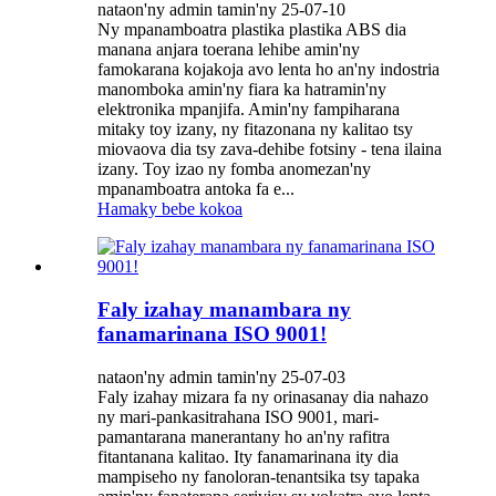
nataon'ny admin tamin'ny 25-07-10
Ny mpanamboatra plastika plastika ABS dia
manana anjara toerana lehibe amin'ny
famokarana kojakoja avo lenta ho an'ny indostria
manomboka amin'ny fiara ka hatramin'ny
elektronika mpanjifa. Amin'ny fampiharana
mitaky toy izany, ny fitazonana ny kalitao tsy
miovaova dia tsy zava-dehibe fotsiny - tena ilaina
izany. Toy izao ny fomba anomezan'ny
mpanamboatra antoka fa e...
Hamaky bebe kokoa
Faly izahay manambara ny
fanamarinana ISO 9001!
nataon'ny admin tamin'ny 25-07-03
Faly izahay mizara fa ny orinasanay dia nahazo
ny mari-pankasitrahana ISO 9001, mari-
pamantarana manerantany ho an'ny rafitra
fitantanana kalitao. Ity fanamarinana ity dia
mampiseho ny fanoloran-tenantsika tsy tapaka