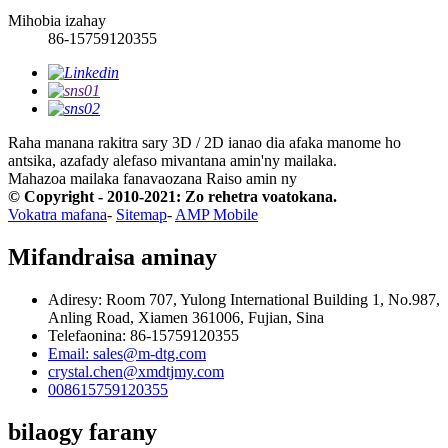
Mihobia izahay
86-15759120355
Raha manana rakitra sary 3D / 2D ianao dia afaka manome ho
antsika, azafady alefaso mivantana amin'ny mailaka.
Mahazoa mailaka fanavaozana
Raiso amin ny
© Copyright - 2010-2021: Zo rehetra voatokana.
Vokatra mafana
-
Sitemap
-
AMP Mobile
Mifandraisa aminay
Adiresy: Room 707, Yulong International Building 1, No.987,
Anling Road, Xiamen 361006, Fujian, Sina
Telefaonina: 86-15759120355
Email: sales@m-dtg.com
crystal.chen@xmdtjmy.com
008615759120355
bilaogy farany