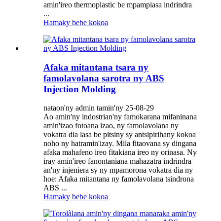
amin'ireo thermoplastic be mpampiasa indrindra
...
Hamaky bebe kokoa
Afaka mitantana tsara ny
famolavolana sarotra ny ABS
Injection Molding
nataon'ny admin tamin'ny 25-08-29
Ao amin'ny indostrian'ny famokarana mifaninana
amin'izao fotoana izao, ny famolavolana ny
vokatra dia lasa be pitsiny sy antsipirihany kokoa
noho ny hatramin'izay. Mila fitaovana sy dingana
afaka mahafeno ireo fitakiana ireo ny orinasa. Ny
iray amin'ireo fanontaniana mahazatra indrindra
an'ny injeniera sy ny mpamorona vokatra dia ny
hoe: Afaka mitantana ny famolavolana tsindrona
ABS ...
Hamaky bebe kokoa