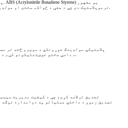
ترموپلاستیک دی چې د هغې د ځواک، سختۍ او مولډیبلیت لپاره کارول کیږي. مګر هر جوړونکی د لوړ ... رسولو لپاره سم وسایل، تجربه، یا معیارونه نلري.
داسې سختو غوښتنلیکونو کې، د کیفیت دوامداره ساتل یوازې مهم ندي - دا اړین دي. دلته دا ده چې څنګه جوړونکي ډاډ ترلاسه کوي چې ای ...
تصدیق زموږ د داخلي عملیاتو په دوامداره توګه ا