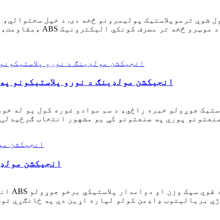
مقاومت، او د پروسس کولو
د ABS انجیکشن مولډینګ د نورو پلاستیکونو 
 جوړولو خبره راځي، د سم موادو غوره کول یو له خورا مهمو پریکړو څخه 
د ABS انجیکشن م