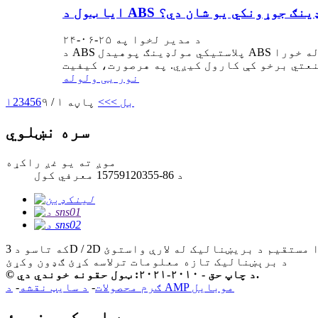
ستيکي مولډینګ جوړونکي یو شان دي؟
د مدیر لخوا په ۲۵-۰۶-۲۴
د ABS پلاستيکي مولډینګ پوهیدل ABS یا اکریلونایټریل بوټاډین سټایرین د خپل ځواک، دوام او استقامت له امله د انجیکشن مولډینګ کې یو له خورا
نور یی ولوله
بل >
>>
پاڼه ۱ / ۹
6
5
4
3
2
۱
سره نښلوي
موږ ته یو غږ راکړه
د 86-15759120355 معرفي کول
د برېښنالیک تازه معلومات ترلاسه کړئ
ګډون وکړئ
© د چاپ حق - ۲۰۱۰-۲۰۲۱: ټول حقونه خوندي دي.
د AMP موبایل
ګرم محصولات
-
د سایټ نقشه
-
موږ سره اړیکه ونیسئ