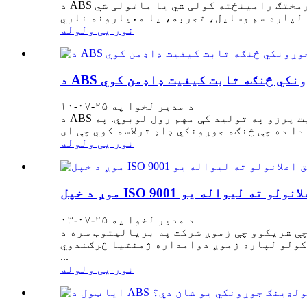
د ABS پلاستيکي مولډینګ سم جوړونکي غوره کول ستاسو د محصول پرمختګ رامینځته کولی شي یا ماتولی شي. ABS (Acrylonitrile Butadiene Styrene) یو مشهور
نور یی ولوله
جوړونکي څنګه ثابت کیفیت ډاډمن کوي
د مدیر لخوا په ۲۵-۰۷-۱۰
د ABS پلاستيکي مولډینګ جوړونکي د موټرو څخه تر مصرف کونکي الیکترونیک پورې صنعتونو لپاره د لوړ فعالیت پرزو په تولید کې مهم رول لوبوي. په
نور یی ولوله
د مدیر لخوا په ۲۵-۰۷-۰۳
 شرکت په بریالیتوب سره د ISO 9001 تصدیق ترلاسه کړی، چې د کیفیت مدیریت سیسټمونو لپاره یو نړیوال معیار دی. دا
 کولو لپاره زموږ دوامداره ژمنتیا څرګندوي
...
نور یی ولوله