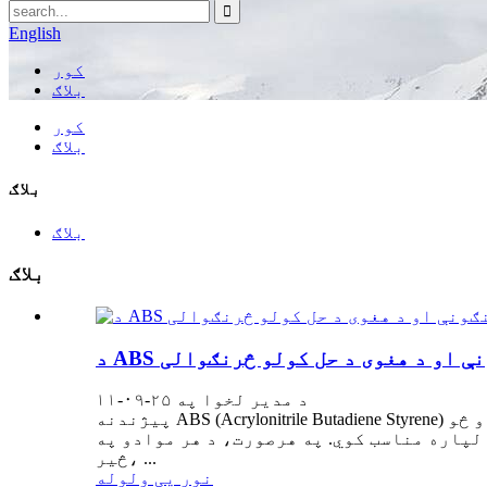
English
کور
بلاګ
کور
بلاګ
بلاګ
بلاګ
بلاګ
ګونې او د هغوی د حل کولو څرنګوالی
د مدیر لخوا په ۲۵-۰۹-۱۱
پیژندنه ABS (Acrylonitrile Butadiene Styrene) یو له خورا مشهورو ترموپلاستیکونو څخه دی چې د انجیکشن مولډینګ کې کارول کیږي. دا د خپل ځواک، سختۍ او څو
پاره مناسب کوي. په هرصورت، د هر موادو په
څیر، ...
نور یی ولوله