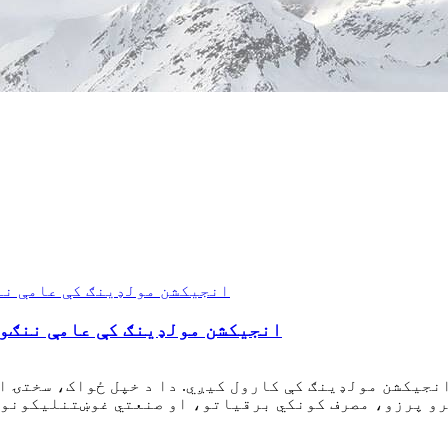
د ABS انجیکشن مولډینګ کې عامې نن
و پرزو، مصرف کونکي برقیاتو، او صنعتي غوښتنلیکونو ل