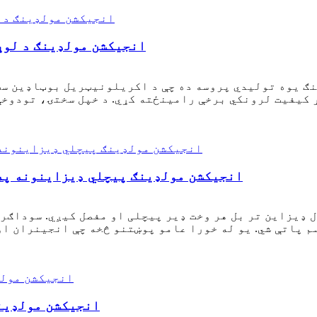
ایا د ABS انجیکشن مولډینګ 
یت لرونکي برخې رامینځته کړي. د خپل سختۍ، تودوخې مقاومت، او ښه سطح
ایا د ABS انجیکشن مولډینګ پیچلي ډیزاینون
 ډیزاین تر بل هر وخت ډیر پیچلی او مفصل کیږي. سوداګرۍ
تې شي. یو له خورا عامو پوښتنو څخه چې انجینران او د محصول پراختیا کو
د ABS انجیکشن مول