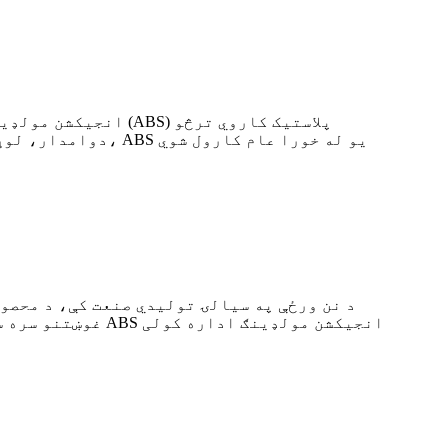
دوامدار، لوړ کیف
د نن ورځې په سیالۍ تولیدي صنعت کې، د محصول
غوښتنو سره سم پا