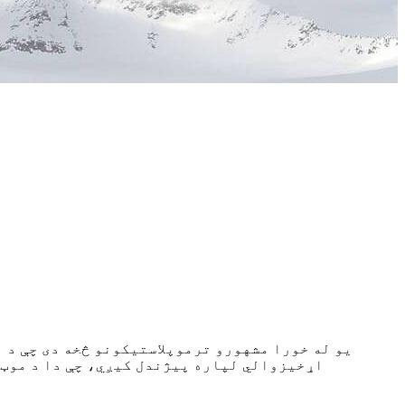
اړخیزوالي لپاره پیژندل کیږي، چې دا د موټر