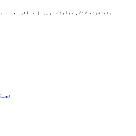
پته: خونه ۷۰۷، یولونګ نړیوال ودانۍ ۱، نمبر ۹۸۷، انلینګ سړک، ژیامین ۳۶۱۰۰۶، فوجیان، چین
ایا د S