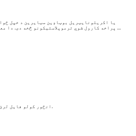
پراخه کارول شوي ترموپلاستیکونو څخه دی. دا معمولا د موټرو اجزاو، مصرف کونکي الیکترونیک لوبو او صنعتي برخو کې کارول کیږي. په هرصورت، کیفیت ...
که تاسو د 3D / 2D انځور کولو فایل لرئ چې زموږ د حوالې لپاره چمتو کیدی شي، مهرباني وکړئ دا مستقیم د بریښنالیک له لارې واستوئ.