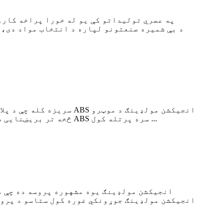
سريزه کله چې د پلاستيک
څخه تر بریښنایی صنعتونو پورې په صنعتونو کې یو مشهور انتخاب ګرځیدلی، مګر دا یوازینی انتخاب ندی چې شتون لري. د ABS سره پرتله کول ...