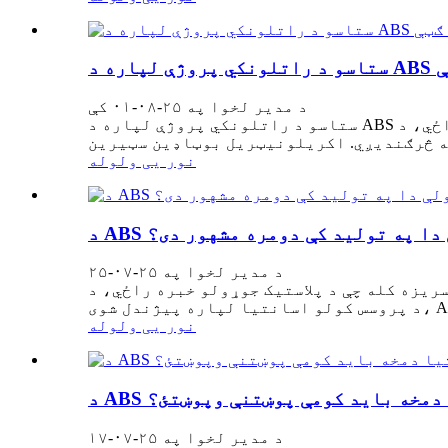
ټې
د مدیر لخوا په ۲۵-۰۸-۰۱ کې
ستاسو د راتلونکي پروژې لپاره د ABS انجیکشن مولډینګ کارولو 5 غوره ګټې کله چې د پلاستیک جوړولو خبره راځي، د ABS انجیکشن مولډینګ د صنعتونو
نور یی ولوله
لې دا په تولید کې دومره مشهور دی؟
د مدیر لخوا په ۲۵-۰۷-۲۵
ريزه کله چې د پلاستيک جوړولو خبره راځي، د ABS انجیکشن مولډینګ یو له خورا پراخه کارول شوي او باوري میتودونو څخه دی. د خپل ځواک، استعداد او
نور یی ولوله
یا دمخه باید کومې پوښتنې وپوښتئ؟
د مدیر لخوا په ۲۵-۰۷-۱۷