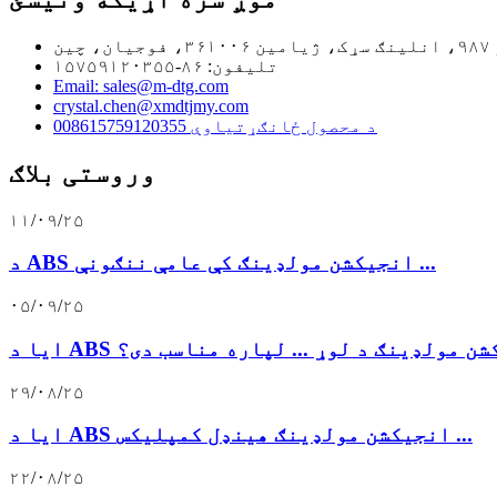
تلیفون: ۸۶-۱۵۷۵۹۱۲۰۳۵۵
Email: sales@m-dtg.com
crystal.chen@xmdtjmy.com
008615759120355 د محصول ځانګړتیاوې
وروستی بلاګ
۱۱/۰۹/۲۵
د ABS انجیکشن مولډینګ کې عامې ننګونې ...
۰۵/۰۹/۲۵
AB انجیکشن مولډینګ د لوړ ... لپاره مناسب دی؟
۲۹/۰۸/۲۵
ایا د ABS انجیکشن مولډینګ هینډل کمپلیکس ...
۲۲/۰۸/۲۵