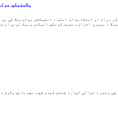
ایا ټول د ABS پلا