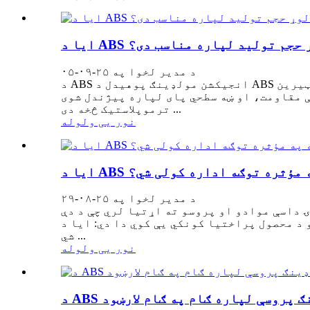
د لوړ حجم تولید لپاره مناسب دی؟
د مدیر لخوا په ۲۵-۰۹-۰۵
د ABS انجیکشن مولډینګ پوهیدل د ABS انجیکشن مولډینګ یوه تولیدي پروسه ده چې د اکریلونیټریل بوټاډین سټیرین (ABS) پلاستیک کاروي ترڅو
ي پای لپاره پیژندل شوی، ABS یو له خورا عام کارول شوي
ترموپلاستیک څخه دی ...
نور یی ولوله
ه په مؤثره توګه اداره کولی شي؟
د مدیر لخوا په ۲۵-۰۸-۲۹
 داسې موادو او پروسو ته اړتیا لري چې د دې
نکي یې کوي دا دي: ایا د ABS انجیکشن مولډینګ اداره کولی
شي ...
نور یی ولوله
ډینګ پروسې لپاره ګام په ګام لارښود