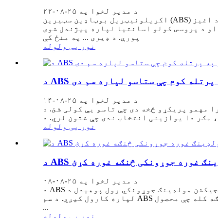
د مدیر لخوا په ۲۵-۰۸-۲۲
اکریلونیټریل بوټاډین سټیرین (ABS) په عصري تولیداتو کې یو له خورا پراخه کارول شوي ترموپلاستیک پولیمرونو څخه دی. د خپل سختوالي، د اغیز
 اسانتیا لپاره پیژندل شوی، ABS د بې شمیره صنعتونو لپاره د انتخاب مواد دی، د موټرو څخه تر مصرف کونکي الیکترونیک
پورې. د ډیری ... په منځ کې
نور یی ولوله
په پرتله کوم چې ستاسو لپاره سم دی
د مدیر لخوا په ۲۵-۰۸-۱۴
دی چې تاسو یې کولی شئ. د ABS انجیکشن مولډینګ د موټرو
نور یی ولوله
ولډینګ غوره جوړونکی څنګه غوره کړئ
د مدیر لخوا په ۲۵-۰۸-۰۸
د ABS انجیکشن مولډینګ جوړونکي رول پوهیدل د ABS انجیکشن مولډینګ یوه مشهوره پروسه ده چې د قوي سپک وزن او دوامدار پلاستيکي برخو جوړولو
لپاره کارول کیږي. د سم ABS انجیکشن مولډینګ جوړونکي غوره کول ستاسو د پروژې بریالیتوب ډاډمن کولو لپاره اړین دي په ځانګړي توګه کله چې محصول
...
نور یی ولوله