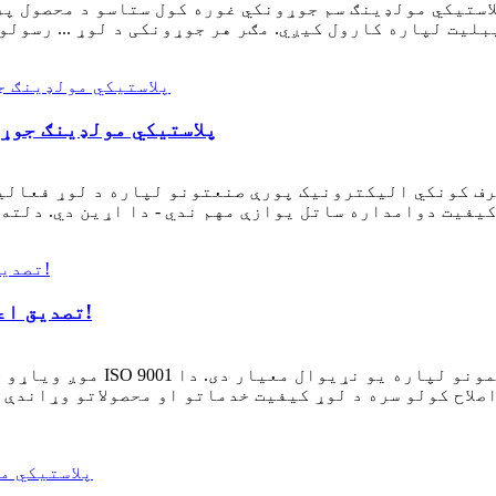
د ABS پلاستيکي مولډینګ 
موږ د خپل ISO 9001 تصدیق اعلانولو ته لیواله یو!
موږ ویاړو چې شریکوو چې زموږ
صلاح کولو سره د لوړ کیفیت خدماتو او محصولاتو وړاندې