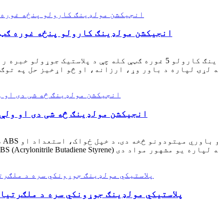
ستاسو د راتلونکي پروژې لپاره د ABS انجیکشن مولډینګ کارولو پنځه غوره ګ
د ABS انجیکشن مولډینګ څه شی دی او و
س
د ABS پلاستيکي مولډینګ جوړونکي سره د ملګرت