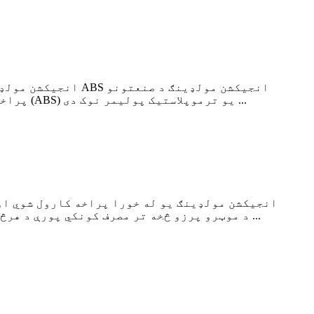
پراخه لړۍ لپاره د باور وړ، ارزانه، او څو اړخیز حل په توګه څرګندیږي. اکریلونیټریل بوټاډین سټیرین (ABS) یو ترموپلاستیک پولیمر نوک دی ...
د پروسس کولو اسانتیا لپاره پیژندل شوی، ABS (Acrylonitrile Butadiene Styrene) د موټرو پرزو څخه تر مصرف کونکي پورې د هرڅه لپاره یو مشهور مواد دی ...