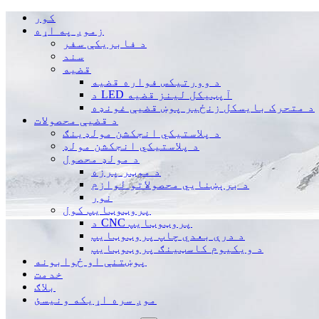
کور
زموږ په اړه
د فابریکې سفر
سند
قضیه
د وورتیکس فواره قضیه
د LED آپټیکل لینز قضیه
د متحرک بایسکل زنځیر پوښ قضیې غونډه
د قضیې محصولات
د پلاستيکي انجکشن مولډینګ
د پلاستيکي انجکشن مولډ
د مولډ محصول
د موټر پرزه
د برېښنايي محصولاتو لوازم
نور
پروټوټایپ کول
د CNC پروټوټایپ
د درې بعدي چاپ پروټوټایپ
د ویکیوم کاسټینګ پروټوټایپ
پوښتنې او ځوابونه
خدمت
بلاګ
موږ سره اړیکه ونیسئ