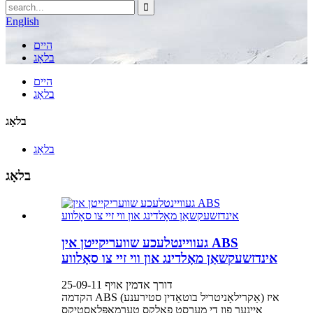
English
היים
בלאָג
היים
בלאָג
בלאָג
בלאָג
בלאָג
געוויינטלעכע שוועריקייטן אין ABS
אינדזשעקשאַן מאָלדינג און ווי זיי צו סאָלווע
דורך אדמין אויף 25-09-11
הקדמה ABS (אַקרילאָניטריל בוטאַדין סטירענע) איז
איינער פון די מערסט פאָלקס טערמאָפּלאַסטיקס