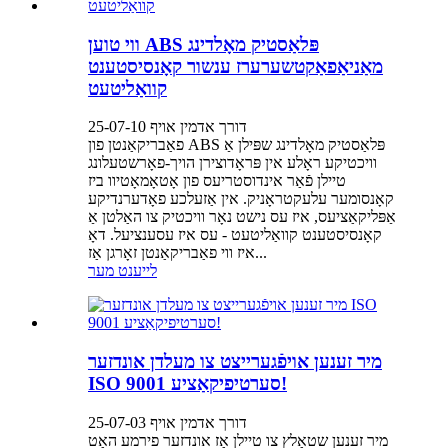
ווי טוען ABS פּלאַסטיק מאָלדינג
מאַניאַפאַקטשערערז ענשור קאָנסיסטענט
קוואַליטעט
דורך אדמין אויף 25-07-10
פאַבריקאַנטן פון ABS פּלאַסטיק מאָלדינג שפּילן אַ
וויכטיקע ראָלע אין פּראָדוצירן הויך-פאָרשטעלונג
טיילן פֿאַר אינדוסטריעס פון אָטאָמאָטיוו ביז
קאָנסומער עלעקטראָניק. אין אַזעלכע פאָדערנדיקע
אַפּליקאַציעס, איז עס נישט נאָר וויכטיק צו האַלטן אַ
קאָנסיסטענט קוואַליטעט - עס איז עסענציעל. דאָ
איז ווי פאַבריקאַנטן זאָרגן אַז...
לייענט מער
מיר זענען אויפֿגערייצט צו מעלדן אונדזער
ISO 9001 סערטיפיקאַציע!
דורך אדמין אויף 25-07-03
מיר זענען שטאָלץ צו טיילן אַז אונדזער פירמע האָט