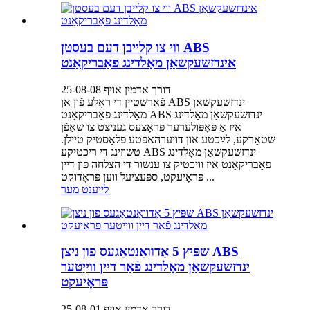
ווי צו קלייבן דעם בעסטן ABS
אינדזשעקשאַן מאָלדינג פאַבריקאַנט
דורך אדמין אויף 25-08-08
פֿאַרשטיין די ראָלע פֿון אַן ABS ינדזשעקשאַן
מאָלדינג פאַבריקאַנט ABS ינדזשעקשאַן מאָלדינג
איז אַ פּאָפּולערער פּראָצעס געניצט צו שאַפֿן
שטאַרקע, לײַכטע און דויערהאפטע פּלאַסטיק טיילן.
טשוזינג די ריכטיקע ABS ינדזשעקשאַן מאָלדינג
פאַבריקאַנט איז וויכטיק צו ענשור די הצלחה פֿון דיין
פּראָיעקט, ספּעציעל ווען פּראָדוקט ...
לייענט מער
שפּיץ 5 אַדוואַנטאַגעס פון ניצן ABS
ינדזשעקשאַן מאָלדינג פֿאַר דיין ווייַטער
פּראָיעקט
דורך אדמין אויף 25-08-01