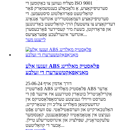
מצליח געווען צו באַקומען די ISO 9001
סערטיפיקאַציע, אַ גלאָבאַלע בענטשמאַרק פֿאַר
קוואַליטעט פאַרוואַלטונג סיסטעמען. די
סערטיפיקאַציע דעמאָנסטרירט אונדזער אָנגאָינג
דעדיקאַציע צו צושטעלן הויך-קוואַליטעט באַדינונגען
און פּראָדוקטן, בשעת מיר קעסיידער פֿאַרבעסערן
אונדזער אינערלעכע אָפּעראַציעס...
לייענט מער
זענען אַלע ABS פּלאַסטיק מאָלדינג
מאַניאַפאַקטשערערז די זעלבע
דורך אדמין אויף 25-06-24
פֿאַרשטיין ABS פּלאַסטיק מאָלדינג ABS אָדער
אַקרילאָניטריל בוטאַדין סטירענע איז איינער פֿון די
מערסט וויידלי געניצטע טערמאָפּלאַסטיקס אין
ינדזשעקשאַן מאָלדינג צוליב זײַן שטאַרקייט,
האַלטבארקייט און ווערסאַטילאַטי. עס ווערט אָפֿט
געניצט אין אָטאָמאָטיוו קאָמפּאָנענטן, קאָנסומער
עלעקטראָניק, שפּילצײַג און אינדוסטריעלע טיילן.
אָבער די קוואַליטעט...