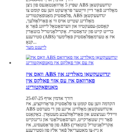
שפּיץ 5 אַדוואַנטאַגעס פון ניצן ABS ינדזשעקשאַן
מאָלדינג פֿאַר דיין ווייַטער פּראָיעקט ווען עס קומט צו
פּלאַסטיק מאַנופאַקטורינג, ABS ינדזשעקשאַן
מאָלדינג שטייט אויס ווי אַ פאַרלאָזלעך,
קאָסטן-עפעקטיוו און ווערסאַטאַל לייזונג פֿאַר אַ
ברייט קייט פון ינדאַסטריז. אַקרילאָניטריל בוטאַדין
סטירענע (ABS) איז אַ טערמאָפּלאַסטיק פּאָלימער
קנאָ...
לייענט מער
וואָס איז ABS ינדזשעקשאַן מאָלדינג און
פארוואס איז עס אַזוי פאָלקס אין
מאַנופאַקטורינג
דורך אדמין אויף 25-07-25
הקדמה ווען עס קומט צו פּלאַסטיק פּראָדוקציע, איז
ABS אינדזשעקשאַן מאָלדינג איינע פון ​​די מערסט
וויידלי געניצטע און פאַרלאָזלעכע מעטאָדן. באַקאַנט
פֿאַר זיין שטאַרקייט, ווערסאַטילאַטי און גרינגקייט
פון פּראַסעסינג, איז ABS (אַקרילאָניטריל בוטאַדין
סטירענע) אַ גיין-צו מאַטעריאַל פֿאַר אַלץ פון