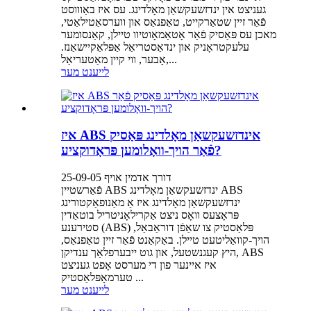
געניצט אין ינדזשעקשאַן מאָלדינג. עס איז באַוווסט
פֿאַר זיין שטאַרקייט, טאַפנאַס און ווערסאַטילאַטי,
מאכן עס פּאַסיק פֿאַר אָטאַמאָוטיוו טיילן, קאַנסומער
עלעקטראָניק און ינדאַסטריאַל אַפּלאַקיישאַנז.
אָבער, ווי קיין מאַטעריאַל,...
לייענט מער
איז ABS אינדזשעקשאַן מאָלדינג פּאַסיק
פֿאַר הויך-וואָלומען פּראָדוקציע?
דורך אדמין אויף 25-09-05
פֿאַרשטיין ABS ינדזשעקשאַן מאָלדינג ABS
ינדזשעקשאַן מאָלדינג איז אַ מאַנופאַקטורינג
פּראָצעס וואָס ניצט אַקרילאָניטריל בוטאַדין
סטירענע (ABS) פּלאַסטיק צו שאַפֿן דוראַבאַל,
הויך-קוואַליטעט טיילן. באַקאַנט פֿאַר זיין טאַפנאַס,
היץ קעגנשטעל, און גוט ייבערפלאַך ענדיקן, ABS
איז איינער פון די מערסט אָפט געניצט
טערמאָפּלאַסטיק ...
לייענט מער