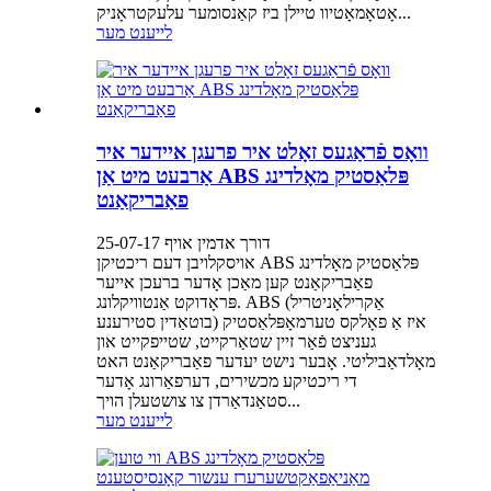
אָטאָמאָטיוו טיילן ביז קאַנסומער עלעקטראָניק...
לייענט מער
וואָס פֿראַגעס זאָלט איר פרעגן איידער איר
אַרבעט מיט אַן ABS פּלאַסטיק מאָלדינג
פאַבריקאַנט
דורך אדמין אויף 25-07-17
אויסקלויבן דעם ריכטיקן ABS פּלאַסטיק מאָלדינג
פאַבריקאַנט קען מאַכן אָדער ברעכן אייער
פּראָדוקט אַנטוויקלונג. ABS (אַקרילאָניטריל
בוטאַדין סטירענע) איז אַ פאָלקס טערמאָפּלאַסטיק
געניצט פֿאַר זיין שטאַרקייט, שטייפקייט און
מאָלדאַביליטי. אָבער נישט יעדער פאַבריקאַנט האט
די ריכטיקע מכשירים, דערפאַרונג אָדער
סטאַנדאַרדן צו צושטעלן הויך...
לייענט מער