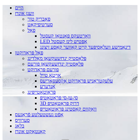
היים
וועגן אונדז
פאַבריק טור
סערטיפיקאַט
פאַל
וואָרטעקס פאָנטאַן קעסטל
LED אָפּטיש לינז קעסטל
דינאַמישע וועלאָסיפּעד קייט קאָווער קאַסע זיצונג
פאַל פּראָדוקטן
פּלאַסטיק ינדזשעקשאַן מאָלדינג
פּלאַסטיק ינדזשעקשאַן פורעם
פורעם פּראָדוקט
אויטאָ טייל
עלעקטראָניש פּראָדוקט אַקסעסאָריעס
אַנדערע
פּראָוטאָטייפּינג
סי-ען-סי פּראָטאָטיפּ
3D דרוק פּראָטאָטיפּ
וואַקוום קאַסטינג פּראָוטאַטייפּ
אָפֿט געשטעלטע פֿראַגעס
סערוויס
בלאָג
קאָנטאַקט אונדז