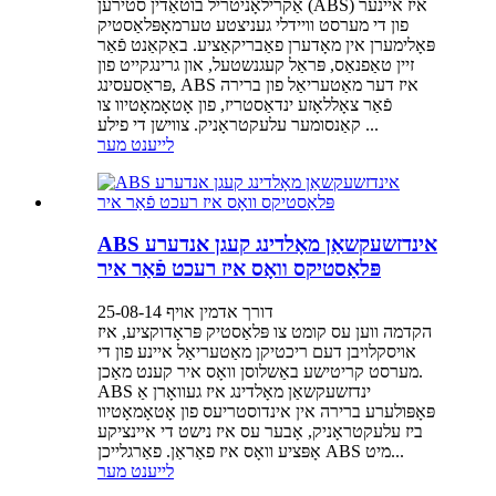
אַקרילאָניטריל בוטאַדין סטירען (ABS) איז איינער
פון די מערסט וויידלי געניצטע טערמאָפּלאַסטיק
פּאָלימערן אין מאָדערן פאַבריקאַציע. באַקאַנט פֿאַר
זיין טאַפנאַס, פּראַל קעגנשטעל, און גרינגקייט פון
פּראַסעסינג, ABS איז דער מאַטעריאַל פון ברירה
פֿאַר צאָללאָזע ינדאַסטריז, פון אָטאָמאָטיוו צו
קאַנסומער עלעקטראָניק. צווישן די פילע ...
לייענט מער
ABS אינדזשעקשאַן מאָלדינג קעגן אנדערע
פּלאַסטיקס וואָס איז רעכט פֿאַר איר
דורך אדמין אויף 25-08-14
הקדמה ווען עס קומט צו פּלאַסטיק פּראָדוקציע, איז
אויסקלויבן דעם ריכטיקן מאַטעריאַל איינע פון ​​די
מערסט קריטישע באַשלוסן וואָס איר קענט מאַכן.
ABS ינדזשעקשאַן מאָלדינג איז געוואָרן אַ
פּאָפּולערע ברירה אין אינדוסטריעס פון אָטאָמאָטיוו
ביז עלעקטראָניק, אָבער עס איז נישט די איינציקע
אָפּציע וואָס איז פאַראַן. פאַרגלייכן ABS מיט...
לייענט מער