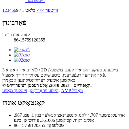
לייענט מער
ווייטער >
>>
בלאַט 1 / 9
6
5
4
3
2
1
פֿאַרבינדן
לאָזט אונדז וויסן
86-15759120355
אויב איר האָט אַ 3D / 2D צייכענונג טעקע וואָס איר קענט צושטעלן
פֿאַר אונדזער רעפֿערענץ, ביטע שיקט עס גלייך דורך אימעיל.
באַקומען אימעיל דערהייַנטיקונגען
אַבאָנירן
© קאַפּירייט - 2010-2021: אַלע רעכטן רעזערווירט.
AMP מאָביל
-
הייסע פּראָדוקטן
-
זייטלעך מאַפּע
קאָנטאַקט אונדז
אַדרעס: צימער 707, יולאָנג אינטערנאַציאָנאַלער בנין 1, נומ. 987,
אַנלינג ראָוד, קסיאַמען 361006, פודזשיאַן, כינע
טעלעפאָן: 86-15759120355