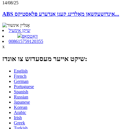
14/08/25
ABS אינדזשעקשאַן מאָלדינג קעגן אַנדערע פּלאַסטיקס...
שיקן אימעיל
וואַטסאַפּ
008615759120355
x
שיקט אייער מעסעדזש צו אונדז:
English
French
German
Portuguese
Spanish
Russian
Japanese
Korean
Arabic
Irish
Greek
Turkish