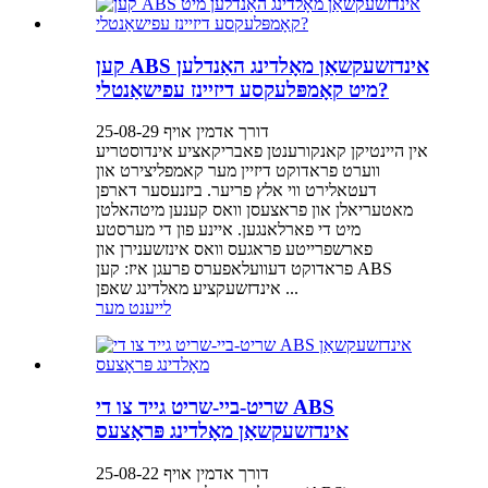
קען ABS אינדזשעקשאַן מאָלדינג האַנדלען
מיט קאָמפּלעקסע דיזיינז עפישאַנטלי?
דורך אדמין אויף 25-08-29
אין היינטיקן קאנקורענטן פאבריקאציע אינדוסטריע
ווערט פראדוקט דיזיין מער קאמפליצירט און
דעטאלירט ווי אלץ פריער. ביזנעסער דארפן
מאטעריאלן און פראצעסן וואס קענען מיטהאלטן
מיט די פארלאנגען. איינע פון ​​די מערסטע
פארשפרייטע פראגעס וואס אינזשענירן און
פראדוקט דעוועלאפערס פרעגן איז: קען ABS
אינדזשעקציע מאלדינג שאפן ...
לייענט מער
שריט-ביי-שריט גייד צו די ABS
אינדזשעקשאַן מאָלדינג פּראָצעס
דורך אדמין אויף 25-08-22