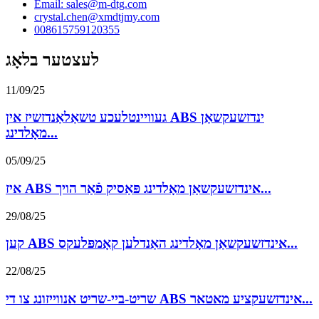
Email: sales@m-dtg.com
crystal.chen@xmdtjmy.com
008615759120355
לעצטער בלאָג
11/09/25
געוויינטלעכע טשאַלאַנדזשיז אין ABS ינדזשעקשאַן
מאָלדינג...
05/09/25
איז ABS אינדזשעקשאַן מאָלדינג פּאַסיק פֿאַר הויך...
29/08/25
קען ABS אינדזשעקשאַן מאָלדינג האַנדלען קאָמפּלעקס...
22/08/25
שריט-ביי-שריט אנווייזונג צו די ABS אינדזשעקציע מאטאר...