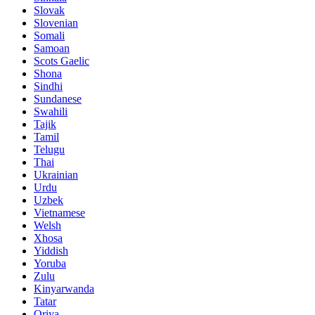
Slovak
Slovenian
Somali
Samoan
Scots Gaelic
Shona
Sindhi
Sundanese
Swahili
Tajik
Tamil
Telugu
Thai
Ukrainian
Urdu
Uzbek
Vietnamese
Welsh
Xhosa
Yiddish
Yoruba
Zulu
Kinyarwanda
Tatar
Oriya