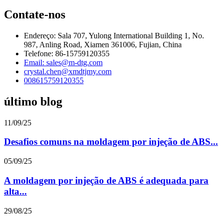
Contate-nos
Endereço: Sala 707, Yulong International Building 1, No.
987, Anling Road, Xiamen 361006, Fujian, China
Telefone: 86-15759120355
Email: sales@m-dtg.com
crystal.chen@xmdtjmy.com
008615759120355
último blog
11/09/25
Desafios comuns na moldagem por injeção de ABS...
05/09/25
A moldagem por injeção de ABS é adequada para
alta...
29/08/25