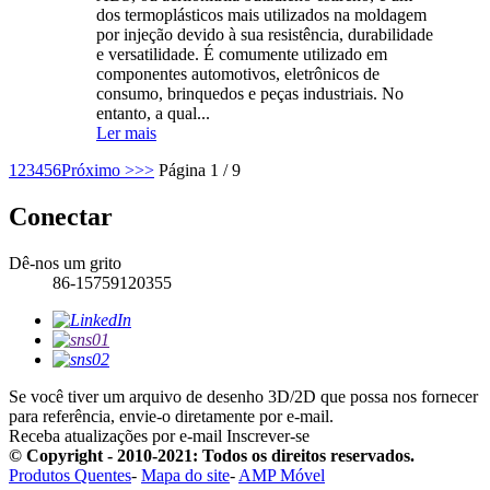
dos termoplásticos mais utilizados na moldagem
por injeção devido à sua resistência, durabilidade
e versatilidade. É comumente utilizado em
componentes automotivos, eletrônicos de
consumo, brinquedos e peças industriais. No
entanto, a qual...
Ler mais
1
2
3
4
5
6
Próximo >
>>
Página 1 / 9
Conectar
Dê-nos um grito
86-15759120355
Se você tiver um arquivo de desenho 3D/2D que possa nos fornecer
para referência, envie-o diretamente por e-mail.
Receba atualizações por e-mail
Inscrever-se
© Copyright - 2010-2021: Todos os direitos reservados.
Produtos Quentes
-
Mapa do site
-
AMP Móvel