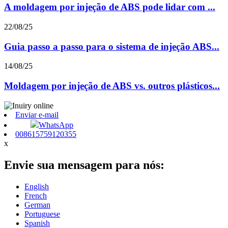
A moldagem por injeção de ABS pode lidar com ...
22/08/25
Guia passo a passo para o sistema de injeção ABS...
14/08/25
Moldagem por injeção de ABS vs. outros plásticos...
Enviar e-mail
WhatsApp
008615759120355
x
Envie sua mensagem para nós:
English
French
German
Portuguese
Spanish