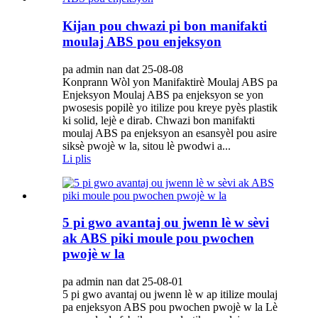
Kijan pou chwazi pi bon manifakti
moulaj ABS pou enjeksyon
pa admin nan dat 25-08-08
Konprann Wòl yon Manifaktirè Moulaj ABS pa
Enjeksyon Moulaj ABS pa enjeksyon se yon
pwosesis popilè yo itilize pou kreye pyès plastik
ki solid, lejè e dirab. Chwazi bon manifakti
moulaj ABS pa enjeksyon an esansyèl pou asire
siksè pwojè w la, sitou lè pwodwi a...
Li plis
5 pi gwo avantaj ou jwenn lè w sèvi
ak ABS piki moule pou pwochen
pwojè w la
pa admin nan dat 25-08-01
5 pi gwo avantaj ou jwenn lè w ap itilize moulaj
pa enjeksyon ABS pou pwochen pwojè w la Lè