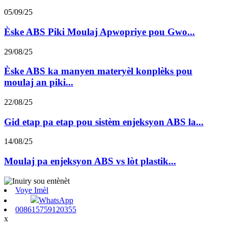
05/09/25
Èske ABS Piki Moulaj Apwopriye pou Gwo...
29/08/25
Èske ABS ka manyen materyèl konplèks pou
moulaj an piki...
22/08/25
Gid etap pa etap pou sistèm enjeksyon ABS la...
14/08/25
Moulaj pa enjeksyon ABS vs lòt plastik...
Voye Imèl
WhatsApp
008615759120355
x