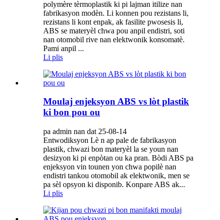
polymère tèrmoplastik ki pi lajman itilize nan
fabrikasyon modèn. Li konnen pou rezistans li,
rezistans li kont enpak, ak fasilite pwosesis li,
ABS se materyèl chwa pou anpil endistri, soti
nan otomobil rive nan elektwonik konsomatè.
Pami anpil ...
Li plis
Moulaj enjeksyon ABS vs lòt plastik
ki bon pou ou
pa admin nan dat 25-08-14
Entwodiksyon Lè n ap pale de fabrikasyon
plastik, chwazi bon materyèl la se youn nan
desizyon ki pi enpòtan ou ka pran. Bòdi ABS pa
enjeksyon vin tounen yon chwa popilè nan
endistri tankou otomobil ak elektwonik, men se
pa sèl opsyon ki disponib. Konpare ABS ak...
Li plis