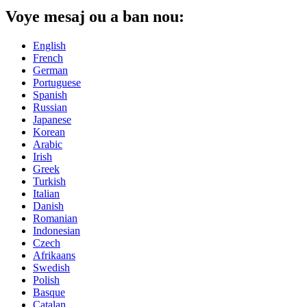
Voye mesaj ou a ban nou:
English
French
German
Portuguese
Spanish
Russian
Japanese
Korean
Arabic
Irish
Greek
Turkish
Italian
Danish
Romanian
Indonesian
Czech
Afrikaans
Swedish
Polish
Basque
Catalan