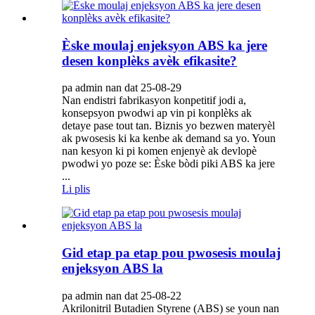
Èske moulaj enjeksyon ABS ka jere
desen konplèks avèk efikasite?
pa admin nan dat 25-08-29
Nan endistri fabrikasyon konpetitif jodi a,
konsepsyon pwodwi ap vin pi konplèks ak
detaye pase tout tan. Biznis yo bezwen materyèl
ak pwosesis ki ka kenbe ak demand sa yo. Youn
nan kesyon ki pi komen enjenyè ak devlopè
pwodwi yo poze se: Èske bòdi piki ABS ka jere
...
Li plis
Gid etap pa etap pou pwosesis moulaj
enjeksyon ABS la
pa admin nan dat 25-08-22
Akrilonitril Butadien Styrene (ABS) se youn nan