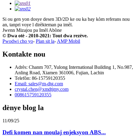
Si ou gen yon dosye desen 3D/2D ke ou ka bay kòm referans nou
an, tanpri voye l dirèkteman pa imèl.
Jwenn Mizajou pa Imèl
Abòne
© Dwa otè - 2010-2021: Tout dwa rezève.
Pwodwi cho yo
-
Plan sit la
-
AMP Mobil
Kontakte nou
Adrès: Chanm 707, Yulong International Building 1, No.987,
Anling Road, Xiamen 361006, Fujian, Lachin
Telefòn: 86-15759120355
Email: sales@m-dtg.com
crystal.chen@xmdtjmy.com
008615759120355
dènye blog la
11/09/25
Defi komen nan moulaj enjeksyon ABS...