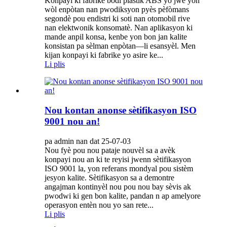
Konpayi ki fabrike bòdi plastik ABS yo jwe yon
wòl enpòtan nan pwodiksyon pyès pèfòmans
segondè pou endistri ki soti nan otomobil rive
nan elektwonik konsomatè. Nan aplikasyon ki
mande anpil konsa, kenbe yon bon jan kalite
konsistan pa sèlman enpòtan—li esansyèl. Men
kijan konpayi ki fabrike yo asire ke...
Li plis
Nou kontan anonse sètifikasyon ISO
9001 nou an!
pa admin nan dat 25-07-03
Nou fyè pou nou pataje nouvèl sa a avèk
konpayi nou an ki te reyisi jwenn sètifikasyon
ISO 9001 la, yon referans mondyal pou sistèm
jesyon kalite. Sètifikasyon sa a demontre
angajman kontinyèl nou pou nou bay sèvis ak
pwodwi ki gen bon kalite, pandan n ap amelyore
operasyon entèn nou yo san rete...
Li plis