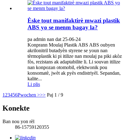
Èske tout manifaktirè mwazi plastik
ABS yo se menm bagay la?
pa admin nan dat 25-06-24
Konprann Moulaj Plastik ABS ABS oubyen
akrilonitril butadyèn styrene se youn nan
tèrmoplastik ki pi itilize nan moulaj pa piki akòz
fòs, rezistans ak adaptabilite li. Li souvan itilize
nan konpozan otomobil, elektwonik pou
konsomatè, jwèt ak pyès endistriyèl. Sepandan,
kalite...
Li plis
1
2
3
4
5
6
Pwochen >
>>
Paj 1 / 9
Konekte
Ban nou yon rèl
86-15759120355