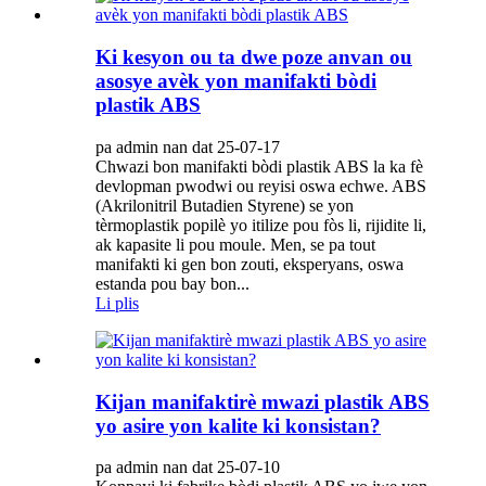
Ki kesyon ou ta dwe poze anvan ou
asosye avèk yon manifakti bòdi
plastik ABS
pa admin nan dat 25-07-17
Chwazi bon manifakti bòdi plastik ABS la ka fè
devlopman pwodwi ou reyisi oswa echwe. ABS
(Akrilonitril Butadien Styrene) se yon
tèrmoplastik popilè yo itilize pou fòs li, rijidite li,
ak kapasite li pou moule. Men, se pa tout
manifakti ki gen bon zouti, eksperyans, oswa
estanda pou bay bon...
Li plis
Kijan manifaktirè mwazi plastik ABS
yo asire yon kalite ki konsistan?
pa admin nan dat 25-07-10