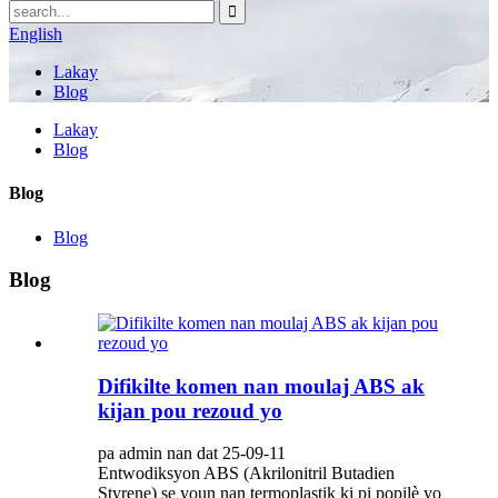
English
Lakay
Blog
Lakay
Blog
Blog
Blog
Blog
Difikilte komen nan moulaj ABS ak
kijan pou rezoud yo
pa admin nan dat 25-09-11
Entwodiksyon ABS (Akrilonitril Butadien
Styrene) se youn nan termoplastik ki pi popilè yo