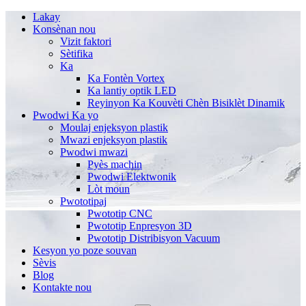
Lakay
Konsènan nou
Vizit faktori
Sètifika
Ka
Ka Fontèn Vortex
Ka lantiy optik LED
Reyinyon Ka Kouvèti Chèn Bisiklèt Dinamik
Pwodwi Ka yo
Moulaj enjeksyon plastik
Mwazi enjeksyon plastik
Pwodwi mwazi
Pyès machin
Pwodwi Elektwonik
Lòt moun
Pwototipaj
Pwototip CNC
Pwototip Enpresyon 3D
Pwototip Distribisyon Vacuum
Kesyon yo poze souvan
Sèvis
Blog
Kontakte nou