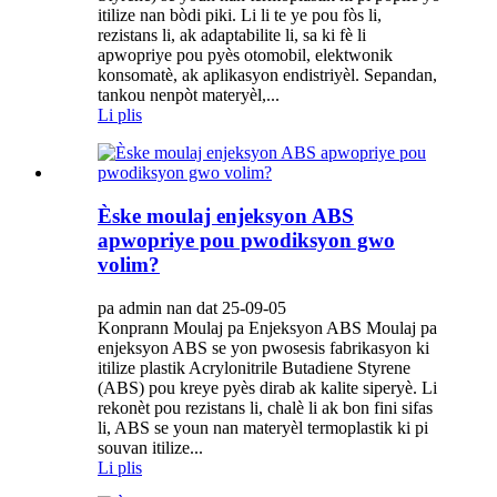
itilize nan bòdi piki. Li li te ye pou fòs li,
rezistans li, ak adaptabilite li, sa ki fè li
apwopriye pou pyès otomobil, elektwonik
konsomatè, ak aplikasyon endistriyèl. Sepandan,
tankou nenpòt materyèl,...
Li plis
Èske moulaj enjeksyon ABS
apwopriye pou pwodiksyon gwo
volim?
pa admin nan dat 25-09-05
Konprann Moulaj pa Enjeksyon ABS Moulaj pa
enjeksyon ABS se yon pwosesis fabrikasyon ki
itilize plastik Acrylonitrile Butadiene Styrene
(ABS) pou kreye pyès dirab ak kalite siperyè. Li
rekonèt pou rezistans li, chalè li ak bon fini sifas
li, ABS se youn nan materyèl termoplastik ki pi
souvan itilize...
Li plis