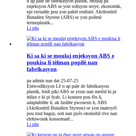
n ap pale de fabrikasyon plastik, moulaj pa
enjeksyon ABS se yon solisyon serye, ekonomik,
epi versatile pou yon pakèt endistri. Akrilonitril
Butadien Styrene (ABS) se yon polimè
termoplastik...
Li plis
Ki sa ki se moulaj enjeksyon ABS e
poukisa li tèlman popilè nan
fabrikasyon
pa admin nan dat 25-07-25
Entwodiksyon Lè n ap pale de fabrikasyon
plastik, bòdi piki ABS se youn nan metòd ki pi
itilize e ki pi fyab. Li konnen pou fòs li,
adaptabilite li, ak fasilite pwosesis li, ABS
(Akrilonitril Butadien Styrene) se yon materyèl
pou tout bagay, soti nan pyès otomobil rive nan
elektwonik konsomatè...
Li plis