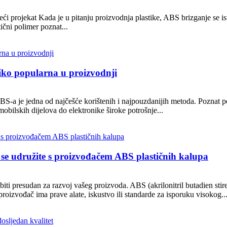
ći projekat Kada je u pitanju proizvodnja plastike, ABS brizganje se ist
tični polimer poznat...
oliko popularna u proizvodnji
S-a je jedna od najčešće korištenih i najpouzdanijih metoda. Poznat po s
omobilskih dijelova do elektronike široke potrošnje...
to se udružite s proizvođačem ABS plastičnih kalupa
i presudan za razvoj vašeg proizvoda. ABS (akrilonitril butadien stiren
proizvođač ima prave alate, iskustvo ili standarde za isporuku visokog..