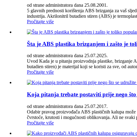
od strane administratora dana 25.08.2001.
5 glavnih prednosti korištenja ABS brizganja za vaš sljede
industrija. Akrilonitril butadien stiren (ABS) je termoplas
Pročitajte više
Šta je ABS plastika brizganjem i zašto je t
od strane administratora dana 25.07.2025.
Uvod Kada je u pitanju proizvodnja plastike, brizganje AB
butadien stiren) je materijal koji se koristi za sve, od aut
Pročitajte više
Koja pitanja trebate postaviti prije nego š
od strane administratora dana 25.07.2017.
Odabir pravog proizvođača ABS plastičnih kalupa može bit
čvrstoće, krutosti i mogućnosti oblikovanja. Ali ne svaki 
Pročitajte više