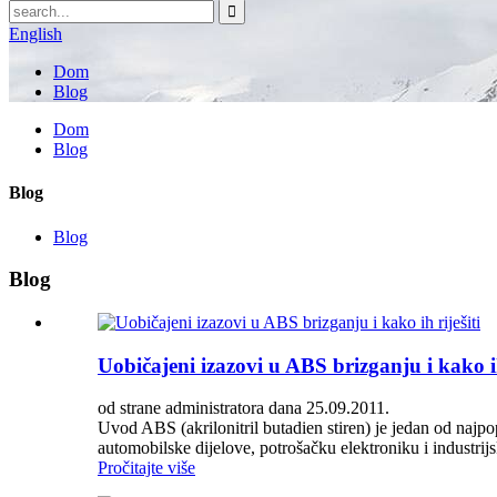
English
Dom
Blog
Dom
Blog
Blog
Blog
Blog
Uobičajeni izazovi u ABS brizganju i kako ih
od strane administratora dana 25.09.2011.
Uvod ABS (akrilonitril butadien stiren) je jedan od najpopu
automobilske dijelove, potrošačku elektroniku i industrijs
Pročitajte više