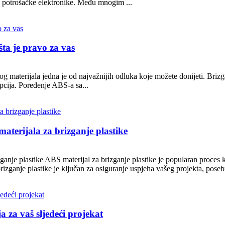
do potrošačke elektronike. Među mnogim ...
ta je pravo za vas
og materijala jedna je od najvažnijih odluka koje možete donijeti. Briz
opcija. Poređenje ABS-a sa...
terijala za brizganje plastike
e plastike ABS materijal za brizganje plastike je popularan proces koji 
zganje plastike je ključan za osiguranje uspjeha vašeg projekta, posebn
a za vaš sljedeći projekat