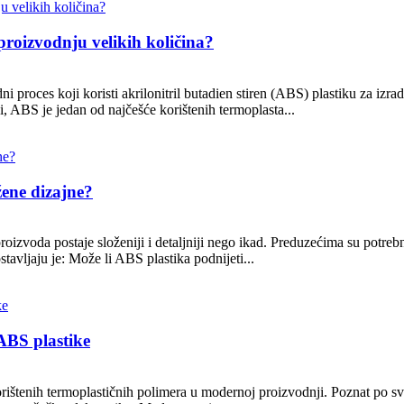
proizvodnju velikih količina?
roces koji koristi akrilonitril butadien stiren (ABS) plastiku za izradu
di, ABS je jedan od najčešće korištenih termoplasta...
žene dizajne?
oizvoda postaje složeniji i detaljniji nego ikad. Preduzećima su potrebni
stavljaju je: Može li ABS plastika podnijeti...
ABS plastike
orištenih termoplastičnih polimera u modernoj proizvodnji. Poznat po svo