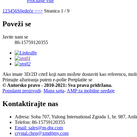
Pročitajte više
1
2
3
4
5
6
Sljedeće >
>>
Stranica 1 / 9
Poveži se
Javite nam se
86-15759120355
Ako imate 3D/2D crtež koji nam možete dostaviti kao referencu, moli
Primajte ažuriranja putem e-pošte
Pretplatite se
© Autorsko pravo - 2010-2021: Sva prava pridržana.
Popularni proizvodi
-
Mapa sajta
-
AMP za mobilne uređaje
Kontaktirajte nas
Adresa: Soba 707, Yulong International Zgrada 1, br. 987, An
Telefon: 86-15759120355
Email: sales@m-dtg.com
crystal.chen@xmdtjmy.com