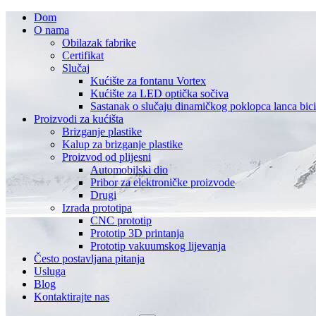
Dom
O nama
Obilazak fabrike
Certifikat
Slučaj
Kućište za fontanu Vortex
Kućište za LED optička sočiva
Sastanak o slučaju dinamičkog poklopca lanca bici
Proizvodi za kućišta
Brizganje plastike
Kalup za brizganje plastike
Proizvod od plijesni
Automobilski dio
Pribor za elektroničke proizvode
Drugi
Izrada prototipa
CNC prototip
Prototip 3D printanja
Prototip vakuumskog lijevanja
Često postavljana pitanja
Usluga
Blog
Kontaktirajte nas