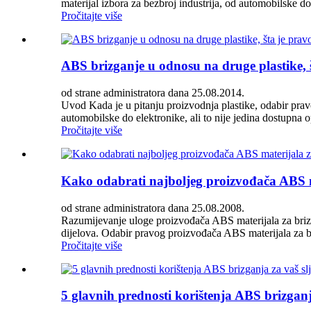
materijal izbora za bezbroj industrija, od automobilske 
Pročitajte više
ABS brizganje u odnosu na druge plastike, š
od strane administratora dana 25.08.2014.
Uvod Kada je u pitanju proizvodnja plastike, odabir prav
automobilske do elektronike, ali to nije jedina dostupna 
Pročitajte više
Kako odabrati najboljeg proizvođača ABS ma
od strane administratora dana 25.08.2008.
Razumijevanje uloge proizvođača ABS materijala za brizganj
dijelova. Odabir pravog proizvođača ABS materijala za bri
Pročitajte više
5 glavnih prednosti korištenja ABS brizganj