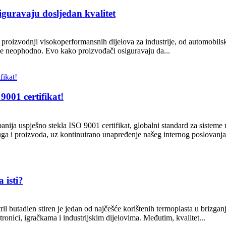
guravaju dosljedan kvalitet
u proizvodnji visokoperformansnih dijelova za industrije, od automobil
 je neophodno. Evo kako proizvođači osiguravaju da...
001 certifikat!
nija uspješno stekla ISO 9001 certifikat, globalni standard za sisteme 
ga i proizvoda, uz kontinuirano unapređenje našeg internog poslovanja.
 isti?
l butadien stiren je jedan od najčešće korištenih termoplasta u brizganju
onici, igračkama i industrijskim dijelovima. Međutim, kvalitet...