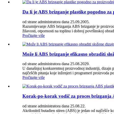
Da li je ABS brizganje plastike pogodno za 
od strane administratora dana 25.09.2005.
Razumijevanje ABS brizganja ABS brizganje je proizvodni p
žilavosti, otpornosti na toplinu i dobroj površinskoj obra
Pročitajte više
Može li ABS brizganje efikasno obraditi slo
od strane administratora dana 25.08.2029.
U današnjoj konkurentnoj proizvodnoj industriji, dizajn pr
najčešćih pitanja koje inženjeri i programeri proizvoda po
Pročitajte više
Korak-po-korak vodič za proces brizganja 
od strane administratora dana 25.08.22.
Akrilonitril butadien stiren (ABS) je jedan od najčešće k