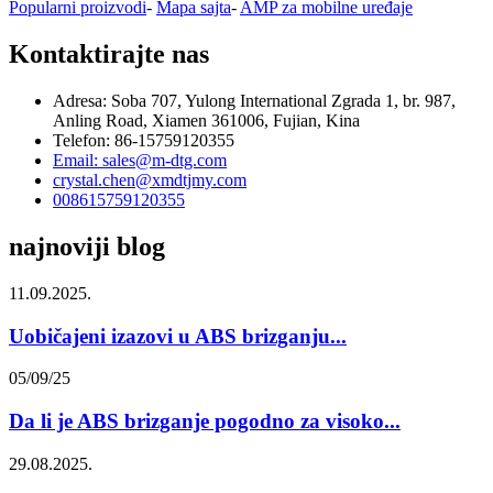
Popularni proizvodi
-
Mapa sajta
-
AMP za mobilne uređaje
Kontaktirajte nas
Adresa: Soba 707, Yulong International Zgrada 1, br. 987,
Anling Road, Xiamen 361006, Fujian, Kina
Telefon: 86-15759120355
Email: sales@m-dtg.com
crystal.chen@xmdtjmy.com
008615759120355
najnoviji blog
11.09.2025.
Uobičajeni izazovi u ABS brizganju...
05/09/25
Da li je ABS brizganje pogodno za visoko...
29.08.2025.