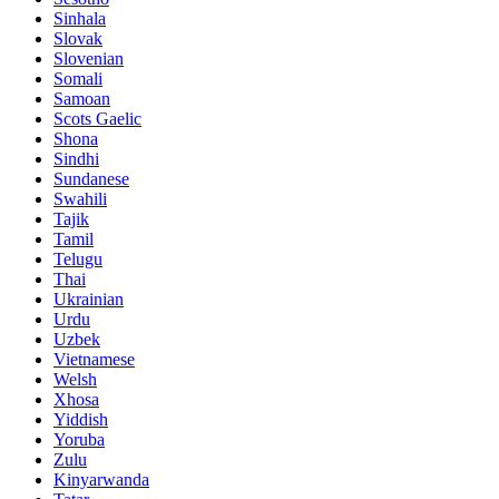
Sinhala
Slovak
Slovenian
Somali
Samoan
Scots Gaelic
Shona
Sindhi
Sundanese
Swahili
Tajik
Tamil
Telugu
Thai
Ukrainian
Urdu
Uzbek
Vietnamese
Welsh
Xhosa
Yiddish
Yoruba
Zulu
Kinyarwanda