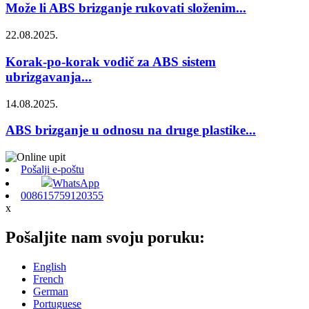
Može li ABS brizganje rukovati složenim...
22.08.2025.
Korak-po-korak vodič za ABS sistem
ubrizgavanja...
14.08.2025.
ABS brizganje u odnosu na druge plastike...
Pošalji e-poštu
WhatsApp
008615759120355
x
Pošaljite nam svoju poruku:
English
French
German
Portuguese