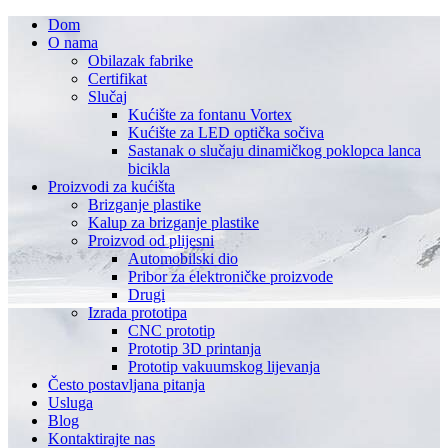
Dom
O nama
Obilazak fabrike
Certifikat
Slučaj
Kućište za fontanu Vortex
Kućište za LED optička sočiva
Sastanak o slučaju dinamičkog poklopca lanca
bicikla
Proizvodi za kućišta
Brizganje plastike
Kalup za brizganje plastike
Proizvod od plijesni
Automobilski dio
Pribor za elektroničke proizvode
Drugi
Izrada prototipa
CNC prototip
Prototip 3D printanja
Prototip vakuumskog lijevanja
Često postavljana pitanja
Usluga
Blog
Kontaktirajte nas