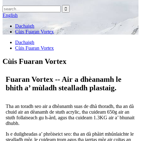
English
Dachaigh
Cùis Fuaran Vortex
Dachaigh
Cùis Fuaran Vortex
Cùis Fuaran Vortex
Fuaran Vortex -- Air a dhèanamh le
bhith a’ mùladh stealladh plastaig.
Tha an toradh seo air a dhèanamh suas de dhà thoradh, tha an dà
chuid air an dèanamh de stuth acrylic, tha cuideam 650g air an
stuth follaiseach gu h-àrd, agus tha cuideam 1.3KG air a’ bhunait
dhubh.
Is e duilgheadas a’ phròiseict seo: tha an dà phàirt mhúnlaichte le
stealladh mòr, le cuideam trom agus tha iarrtas mòr air coltas an