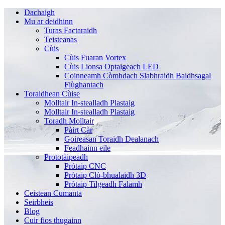
Dachaigh
Mu ar deidhinn
Turas Factaraidh
Teisteanas
Cùis
Cùis Fuaran Vortex
Cùis Lionsa Optaigeach LED
Coinneamh Còmhdach Slabhraidh Baidhsagal
Fiùghantach
Toraidhean Cùise
Molltair In-stealladh Plastaig
Molltair In-stealladh Plastaig
Toradh Molltair
Pàirt Càr
Goireasan Toraidh Dealanach
Feadhainn eile
Prototàipeadh
Pròtaip CNC
Pròtaip Clò-bhualaidh 3D
Pròtaip Tilgeadh Falamh
Ceistean Cumanta
Seirbheis
Blog
Cuir fios thugainn