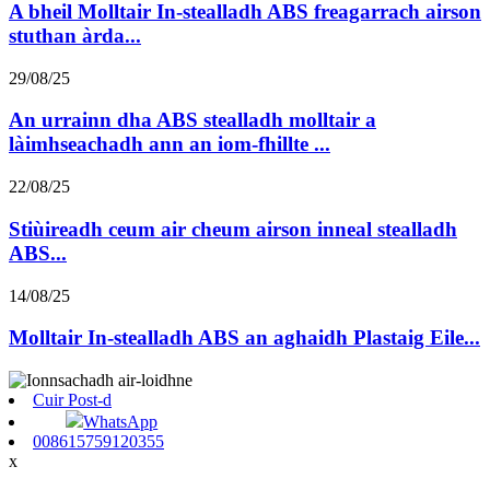
A bheil Molltair In-stealladh ABS freagarrach airson
stuthan àrda...
29/08/25
An urrainn dha ABS stealladh molltair a
làimhseachadh ann an iom-fhillte ...
22/08/25
Stiùireadh ceum air cheum airson inneal stealladh
ABS...
14/08/25
Molltair In-stealladh ABS an aghaidh Plastaig Eile...
Cuir Post-d
WhatsApp
008615759120355
x