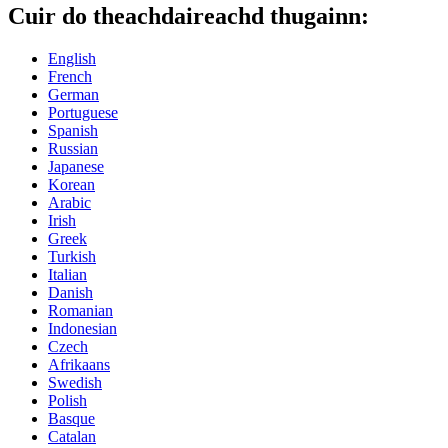
Cuir do theachdaireachd thugainn:
English
French
German
Portuguese
Spanish
Russian
Japanese
Korean
Arabic
Irish
Greek
Turkish
Italian
Danish
Romanian
Indonesian
Czech
Afrikaans
Swedish
Polish
Basque
Catalan