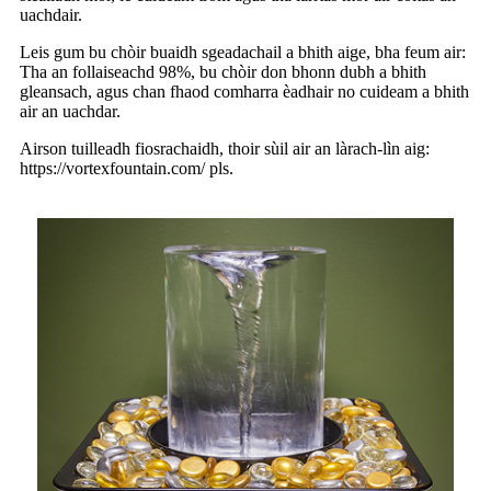
uachdair.
Leis gum bu chòir buaidh sgeadachail a bhith aige, bha feum air:
Tha an follaiseachd 98%, bu chòir don bhonn dubh a bhith
gleansach, agus chan fhaod comharra èadhair no cuideam a bhith
air an uachdar.
Airson tuilleadh fiosrachaidh, thoir sùil air an làrach-lìn aig:
https://vortexfountain.com/ pls.