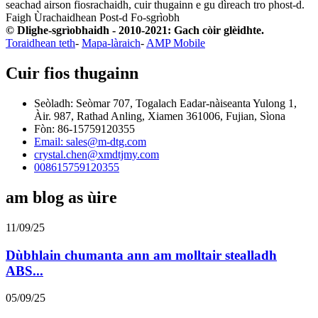
seachad airson fiosrachaidh, cuir thugainn e gu dìreach tro phost-d.
Faigh Ùrachaidhean Post-d
Fo-sgrìobh
© Dlighe-sgrìobhaidh - 2010-2021: Gach còir glèidhte.
Toraidhean teth
-
Mapa-làraich
-
AMP Mobile
Cuir fios thugainn
Seòladh: Seòmar 707, Togalach Eadar-nàiseanta Yulong 1,
Àir. 987, Rathad Anling, Xiamen 361006, Fujian, Sìona
Fòn: 86-15759120355
Email: sales@m-dtg.com
crystal.chen@xmdtjmy.com
008615759120355
am blog as ùire
11/09/25
Dùbhlain chumanta ann am molltair stealladh
ABS...
05/09/25