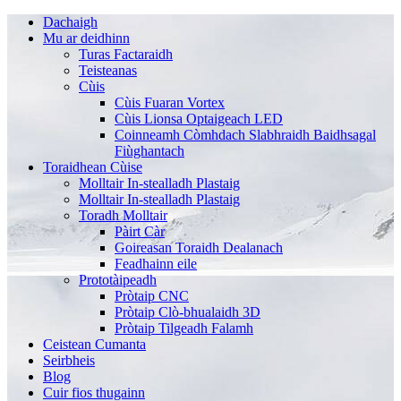
Dachaigh
Mu ar deidhinn
Turas Factaraidh
Teisteanas
Cùis
Cùis Fuaran Vortex
Cùis Lionsa Optaigeach LED
Coinneamh Còmhdach Slabhraidh Baidhsagal
Fiùghantach
Toraidhean Cùise
Molltair In-stealladh Plastaig
Molltair In-stealladh Plastaig
Toradh Molltair
Pàirt Càr
Goireasan Toraidh Dealanach
Feadhainn eile
Prototàipeadh
Pròtaip CNC
Pròtaip Clò-bhualaidh 3D
Pròtaip Tilgeadh Falamh
Ceistean Cumanta
Seirbheis
Blog
Cuir fios thugainn