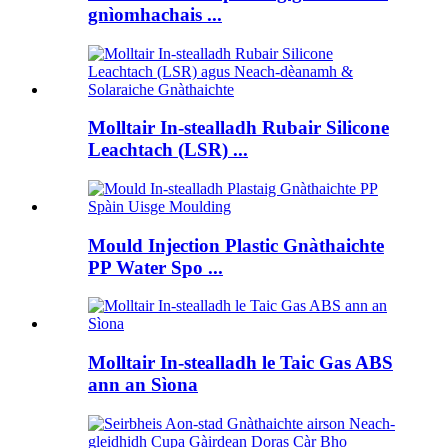
gnìomhachais ...
Molltair In-stealladh Rubair Silicone
Leachtach (LSR) ...
Mould Injection Plastic Gnàthaichte
PP Water Spo ...
Molltair In-stealladh le Taic Gas ABS
ann an Sìona