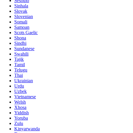
Sesotho
Sinhala
Slovak
Slovenian
Somali
Samoan
Scots Gaelic
Shona
Sindhi
Sundanese
Swahili
Tajik
Tamil
Telugu
Thai
Ukrainian
Urdu
Uzbek
Vietnamese
Welsh
Xhosa
Yiddish
Yoruba
Zulu
Kinyarwanda