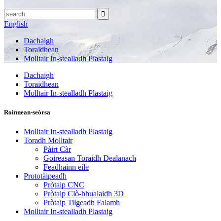
English
Dachaigh
Toraidhean
Molltair In-stealladh Plastaig
Dachaigh
Toraidhean
Molltair In-stealladh Plastaig
Roinnean-seòrsa
Molltair In-stealladh Plastaig
Toradh Molltair
Pàirt Càr
Goireasan Toraidh Dealanach
Feadhainn eile
Prototàipeadh
Pròtaip CNC
Pròtaip Clò-bhualaidh 3D
Pròtaip Tilgeadh Falamh
Molltair In-stealladh Plastaig