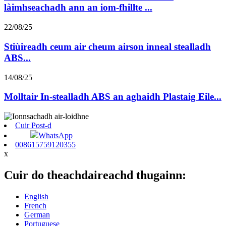
làimhseachadh ann an iom-fhillte ...
22/08/25
Stiùireadh ceum air cheum airson inneal stealladh
ABS...
14/08/25
Molltair In-stealladh ABS an aghaidh Plastaig Eile...
Cuir Post-d
WhatsApp
008615759120355
x
Cuir do theachdaireachd thugainn:
English
French
German
Portuguese