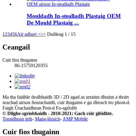
Mouldadh In-stealladh Plastaig OEM
De Mould Plastaig ...
1
2
3
4
5
6
Air adhart >
>>
Duilleag 1 / 15
Ceangail
Cuir fios thugainn
86-15759120355
Ma tha faidhle dealbhaidh 3D / 2D agad as urrainn dhuinn a thoirt
seachad airson fiosrachaidh, cuir thugainn e gu dìreach tro phost-d.
Faigh Ùrachaidhean Post-d
Fo-sgrìobh
© Dlighe-sgrìobhaidh - 2010-2021: Gach còir glèidhte.
Toraidhean teth
-
Mapa-làraich
-
AMP Mobile
Cuir fios thugainn