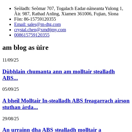
Seòladh: Seòmar 707, Togalach Eadar-nàiseanta Yulong 1,
Àir. 987, Rathad Anling, Xiamen 361006, Fujian, Sìona
Fòn: 86-15759120355
Email: sales@m-dtg.com
crystal.chen@xmdtjmy.com
008615759120355
am blog as ùire
11/09/25
Dùbhlain chumanta ann am molltair stealladh
ABS...
05/09/25
A bheil Molltair In-stealladh ABS freagarrach airson
stuthan àrda...
29/08/25
An urrainn dha ABS stealladh molltair a