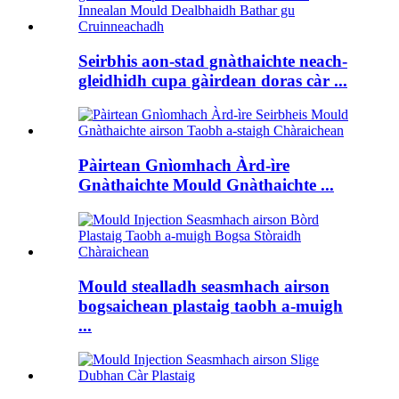
Seirbhis aon-stad gnàthaichte neach-
gleidhidh cupa gàirdean doras càr ...
Pàirtean Gnìomhach Àrd-ìre
Gnàthaichte Mould Gnàthaichte ...
Mould stealladh seasmhach airson
bogsaichean plastaig taobh a-muigh
...