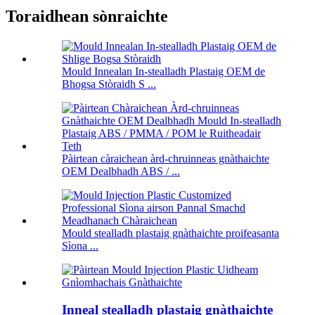
Toraidhean sònraichte
Mould Innealan In-stealladh Plastaig OEM de
Bhogsa Stòraidh S ...
Pàirtean càraichean àrd-chruinneas gnàthaichte
OEM Dealbhadh ABS / ...
Mould stealladh plastaig gnàthaichte proifeasanta
Sìona ...
Inneal stealladh plastaig gnàthaichte