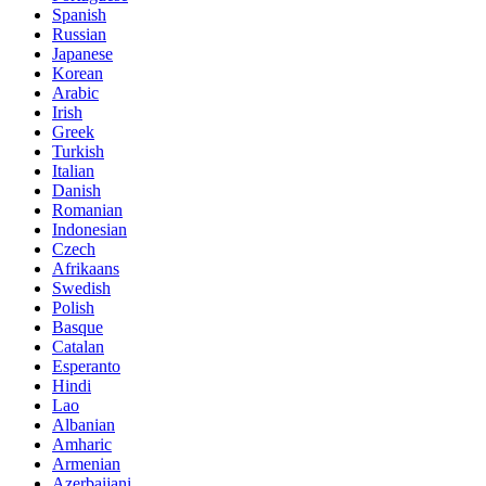
Spanish
Russian
Japanese
Korean
Arabic
Irish
Greek
Turkish
Italian
Danish
Romanian
Indonesian
Czech
Afrikaans
Swedish
Polish
Basque
Catalan
Esperanto
Hindi
Lao
Albanian
Amharic
Armenian
Azerbaijani