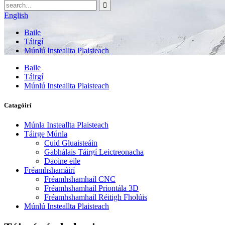
English
Baile
Táirgí
Múnlú Insteallta Plaisteach
Baile
Táirgí
Múnlú Insteallta Plaisteach
Catagóirí
Múnla Insteallta Plaisteach
Táirge Múnla
Cuid Gluaisteáin
Gabhálais Táirgí Leictreonacha
Daoine eile
Fréamhshamáirí
Fréamhshamhail CNC
Fréamhshamhail Priontála 3D
Fréamhshamhail Réitigh Fholúis
Múnlú Insteallta Plaisteach