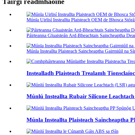
Táirgí réadmhaoine
Múnla Uirlisí Insteallta Plaisteach OEM de Bhosca Stórál
Páirteanna Gluaisteán Ard-Bheachtais Saincheaptha De
Múnla Insteallta Plaisteach Saincheaptha Gairmiúil na Sín
Instealladh Plaisteach Trealamh Tionsclaío
Múnlú Insteallta Rubair Silicone Leachtach 
Múnla Insteallta Plaisteach Saincheaptha P