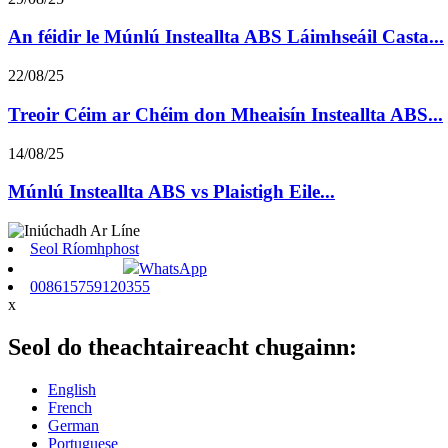
An féidir le Múnlú Insteallta ABS Láimhseáil Casta...
22/08/25
Treoir Céim ar Chéim don Mheaisín Insteallta ABS...
14/08/25
Múnlú Insteallta ABS vs Plaistigh Eile...
Seol Ríomhphost
WhatsApp
008615759120355
x
Seol do theachtaireacht chugainn:
English
French
German
Portuguese