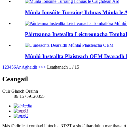
Múnla Ionsúite Turraing Ilchuas Múnla le A
Páirteanna Insteallta Leictreonacha Tomhal
Múnlú Insteallta Plaisteach OEM Dearadh M
1
2
3
4
5
6
Ar Aghaidh >
>>
Leathanach 1 / 15
Ceangail
Cuir Glaoch Orainn
86-15759120355
Más féidir leat comhad líníochta 3T/2T a sholáthar dúinn mar thagairt,