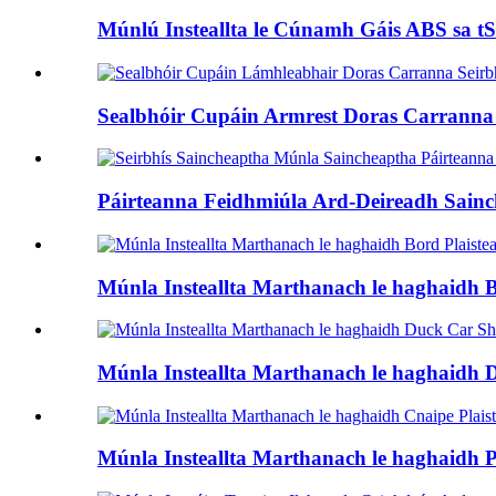
Múnlú Insteallta le Cúnamh Gáis ABS sa tS
Sealbhóir Cupáin Armrest Doras Carranna S
Páirteanna Feidhmiúla Ard-Deireadh Sainc
Múnla Insteallta Marthanach le haghaidh Bu
Múnla Insteallta Marthanach le haghaidh D
Múnla Insteallta Marthanach le haghaidh Pl