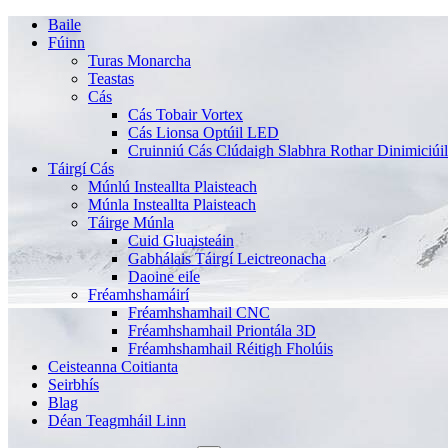
Baile
Fúinn
Turas Monarcha
Teastas
Cás
Cás Tobair Vortex
Cás Lionsa Optúil LED
Cruinniú Cás Clúdaigh Slabhra Rothar Dinimiciúil
Táirgí Cás
Múnlú Insteallta Plaisteach
Múnla Insteallta Plaisteach
Táirge Múnla
Cuid Gluaisteáin
Gabhálais Táirgí Leictreonacha
Daoine eile
Fréamhshamáirí
Fréamhshamhail CNC
Fréamhshamhail Priontála 3D
Fréamhshamhail Réitigh Fholúis
Ceisteanna Coitianta
Seirbhís
Blag
Déan Teagmháil Linn