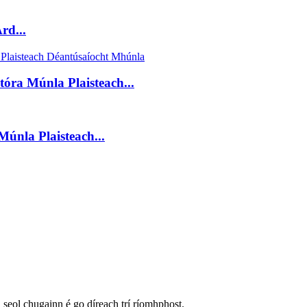
rd...
tóra Múnla Plaisteach...
únla Plaisteach...
 seol chugainn é go díreach trí ríomhphost.