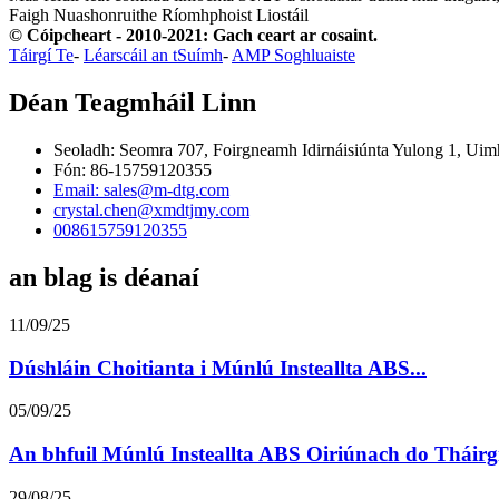
Faigh Nuashonruithe Ríomhphoist
Liostáil
© Cóipcheart - 2010-2021: Gach ceart ar cosaint.
Táirgí Te
-
Léarscáil an tSuímh
-
AMP Soghluaiste
Déan Teagmháil Linn
Seoladh: Seomra 707, Foirgneamh Idirnáisiúnta Yulong 1, Uim
Fón: 86-15759120355
Email: sales@m-dtg.com
crystal.chen@xmdtjmy.com
008615759120355
an blag is déanaí
11/09/25
Dúshláin Choitianta i Múnlú Insteallta ABS...
05/09/25
An bhfuil Múnlú Insteallta ABS Oiriúnach do Tháirgí
29/08/25