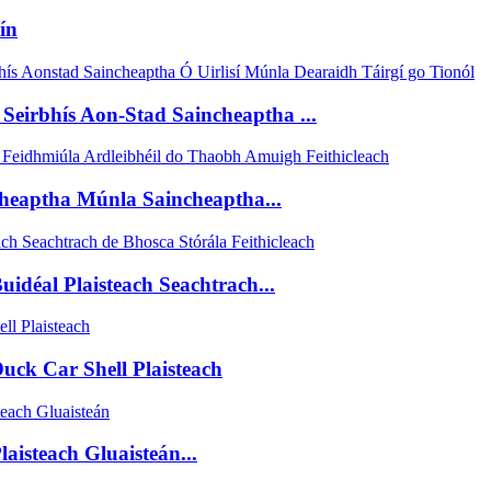
ín
eirbhís Aon-Stad Saincheaptha ...
heaptha Múnla Saincheaptha...
idéal Plaisteach Seachtrach...
uck Car Shell Plaisteach
aisteach Gluaisteán...