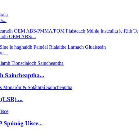
a...
aradh OEM ABS/...
e ...
ch Saincheaptha...
(LSR) ...
P Spúnóg Uisce...