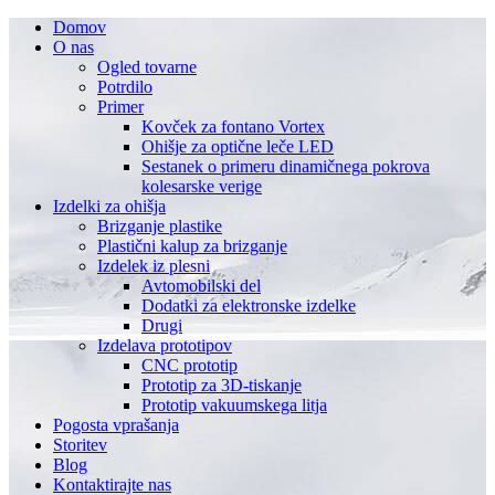
Domov
O nas
Ogled tovarne
Potrdilo
Primer
Kovček za fontano Vortex
Ohišje za optične leče LED
Sestanek o primeru dinamičnega pokrova
kolesarske verige
Izdelki za ohišja
Brizganje plastike
Plastični kalup za brizganje
Izdelek iz plesni
Avtomobilski del
Dodatki za elektronske izdelke
Drugi
Izdelava prototipov
CNC prototip
Prototip za 3D-tiskanje
Prototip vakuumskega litja
Pogosta vprašanja
Storitev
Blog
Kontaktirajte nas