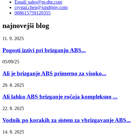
Email: sales@m-dtg.com
crystal.chen@xmdtjmy.com
008615759120355
najnovejši blog
11. 9. 2025
Pogosti izzivi pri brizganju ABS...
05/09/25
Ali je brizganje ABS primerno za visoko...
29. 8. 2025
Ali lahko ABS brizganje ročaja kompleksno ...
22. 8. 2025
Vodnik po korakih za sistem za vbrizgavanje ABS...
14. 8. 2025