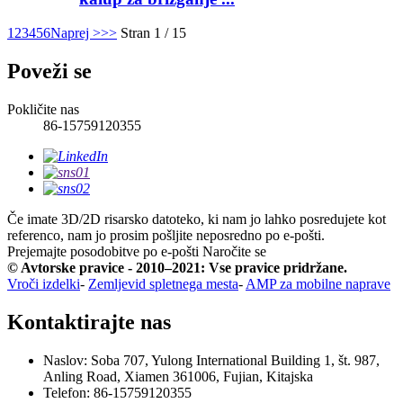
1
2
3
4
5
6
Naprej >
>>
Stran 1 / 15
Poveži se
Pokličite nas
86-15759120355
Če imate 3D/2D risarsko datoteko, ki nam jo lahko posredujete kot
referenco, nam jo prosim pošljite neposredno po e-pošti.
Prejemajte posodobitve po e-pošti
Naročite se
© Avtorske pravice - 2010–2021: Vse pravice pridržane.
Vroči izdelki
-
Zemljevid spletnega mesta
-
AMP za mobilne naprave
Kontaktirajte nas
Naslov: Soba 707, Yulong International Building 1, št. 987,
Anling Road, Xiamen 361006, Fujian, Kitajska
Telefon: 86-15759120355