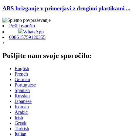
ABS brizganje v primerjavi z drugimi plastikami ...
Pošlji e-pošto
WhatsApp
008615759120355
x
Pošljite nam svoje sporočilo:
English
French
German
Portuguese
Spanish
Russian
Japanese
Korean
Arabic
Irish
Greek
Turkish
Italian