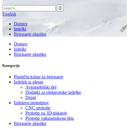
English
Domov
Izdelki
Brizganje plastike
Domov
Izdelki
Brizganje plastike
Kategorije
Plastični kalup za brizganje
Izdelek iz plesni
Avtomobilski del
Dodatki za elektronske izdelke
Drugi
Izdelava prototipov
CNC prototip
Prototip za 3D-tiskanje
Prototip vakuumskega litja
Brizganje plastike