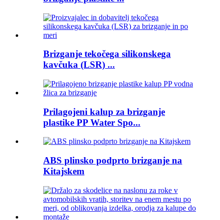
Brizganje tekočega silikonskega
kavčuka (LSR) ...
Prilagojeni kalup za brizganje
plastike PP Water Spo...
ABS plinsko podprto brizganje na
Kitajskem