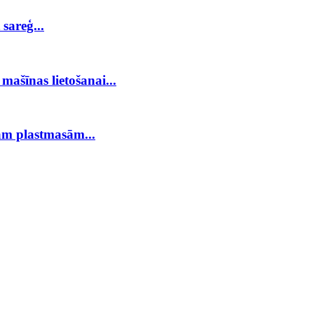
sareģ...
mašīnas lietošanai...
ām plastmasām...