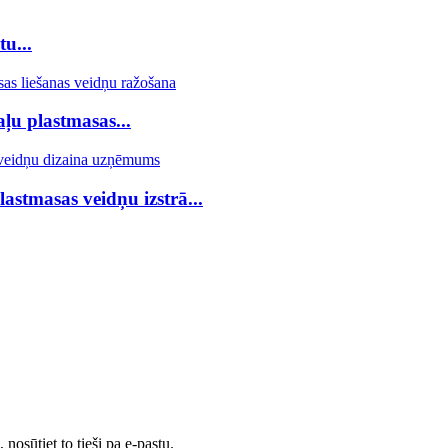
u...
aļu plastmasas...
astmasas veidņu izstrā...
nosūtiet to tieši pa e-pastu.