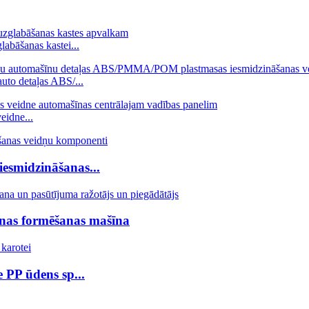
abāšanas kastei...
uto detaļas ABS/...
eidne...
iesmidzināšanas...
anas formēšanas mašīna
 PP ūdens sp...