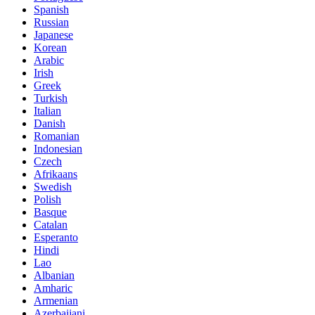
Spanish
Russian
Japanese
Korean
Arabic
Irish
Greek
Turkish
Italian
Danish
Romanian
Indonesian
Czech
Afrikaans
Swedish
Polish
Basque
Catalan
Esperanto
Hindi
Lao
Albanian
Amharic
Armenian
Azerbaijani