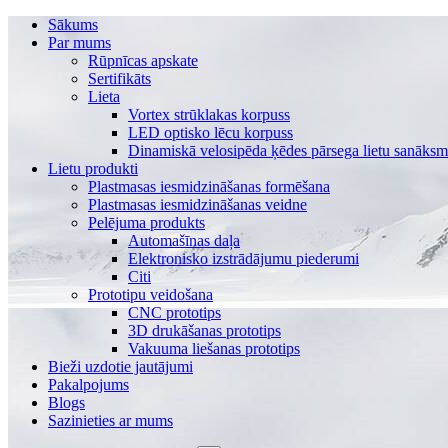
Sākums
Par mums
Rūpnīcas apskate
Sertifikāts
Lieta
Vortex strūklakas korpuss
LED optisko lēcu korpuss
Dinamiskā velosipēda ķēdes pārsega lietu sanāks
Lietu produkti
Plastmasas iesmidzināšanas formēšana
Plastmasas iesmidzināšanas veidne
Pelējuma produkts
Automašīnas daļa
Elektronisko izstrādājumu piederumi
Citi
Prototipu veidošana
CNC prototips
3D drukāšanas prototips
Vakuuma liešanas prototips
Bieži uzdotie jautājumi
Pakalpojums
Blogs
Sazinieties ar mums