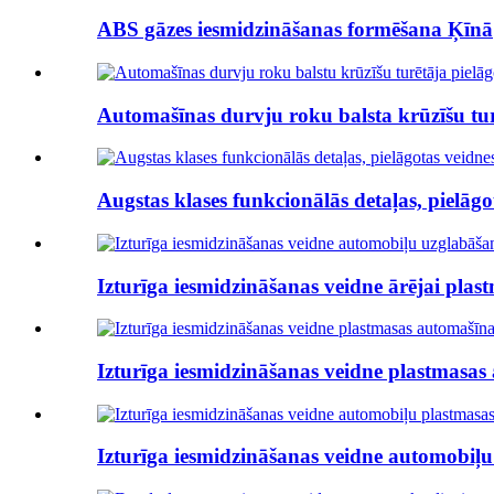
ABS gāzes iesmidzināšanas formēšana Ķīnā
Automašīnas durvju roku balsta krūzīšu turēt
Augstas klases funkcionālās detaļas, pielāgot
Izturīga iesmidzināšanas veidne ārējai plast
Izturīga iesmidzināšanas veidne plastmasa
Izturīga iesmidzināšanas veidne automobiļu 