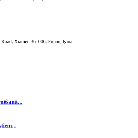
ing Road, Xiamen 361006, Fujian, Ķīna
mēšanā...
tiem...