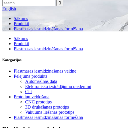
English
Sākums
Produkti
Plastmasas iesmidzināšanas formēšana
Sākums
Produkti
Plastmasas iesmidzināšanas formēšana
Kategorijas
Plastmasas iesmidzināšanas veidne
Pelējuma produkts
Automašīnas daļa
Elektronisko izstrādājumu piederumi
Citi
Prototipu veidošana
CNC prototips
3D drukāšanas prototips
Vakuuma liešanas prototips
Plastmasas iesmidzināšanas formēšana