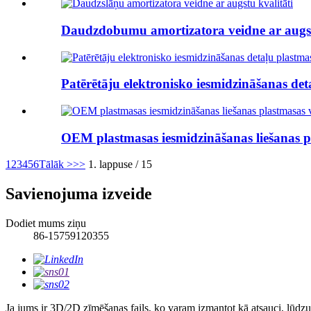
Daudzdobumu amortizatora veidne ar augst
Patērētāju elektronisko iesmidzināšanas det
OEM plastmasas iesmidzināšanas liešanas pl
1
2
3
4
5
6
Tālāk >
>>
1. lappuse / 15
Savienojuma izveide
Dodiet mums ziņu
86-15759120355
Ja jums ir 3D/2D zīmēšanas fails, ko varam izmantot kā atsauci, lūdzu, 