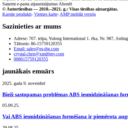
Saņemt e-pasta atjauninājumus
Abonēt
© Autortiesības — 2010.–2021. g.: Visas tiesības aizsargātas.
Karstie produkti
-
Vietnes karte
-
AMP mobilā versija
Sazinieties ar mums
Adrese: 707. telpa, Yulong International 1. ēka, Nr. 987, Anl
Tālrunis: 86-15759120355
Email: sales@m-dtg.com
crystal.chen@xmdtjmy.com
008615759120355
jaunākais emuārs
2025. gada 9. novembrī
Bieži sastopamas problēmas ABS iesmidzināšanas for
05.09.25.
Vai ABS iesmidzināšanas formēšana ir piemērota augs
29.08.25.