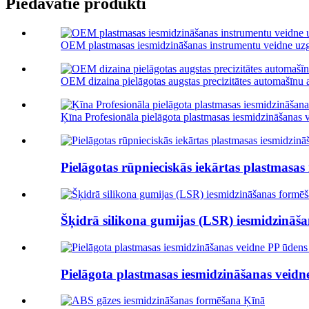
Piedāvātie produkti
OEM plastmasas iesmidzināšanas instrumentu veidne uzgl
OEM dizaina pielāgotas augstas precizitātes automašīnu a
Ķīna Profesionāla pielāgota plastmasas iesmidzināšanas v
Pielāgotas rūpnieciskās iekārtas plastmasas 
Šķidrā silikona gumijas (LSR) iesmidzināš
Pielāgota plastmasas iesmidzināšanas veidne