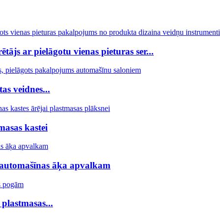
ājs ar pielāgotu vienas pieturas ser...
as veidnes...
masas kastei
s automašīnas āķa apvalkam
plastmasas...