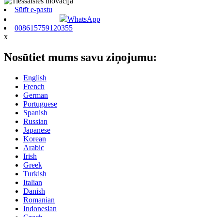
Sūtīt e-pastu
WhatsApp
008615759120355
x
Nosūtiet mums savu ziņojumu:
English
French
German
Portuguese
Spanish
Russian
Japanese
Korean
Arabic
Irish
Greek
Turkish
Italian
Danish
Romanian
Indonesian