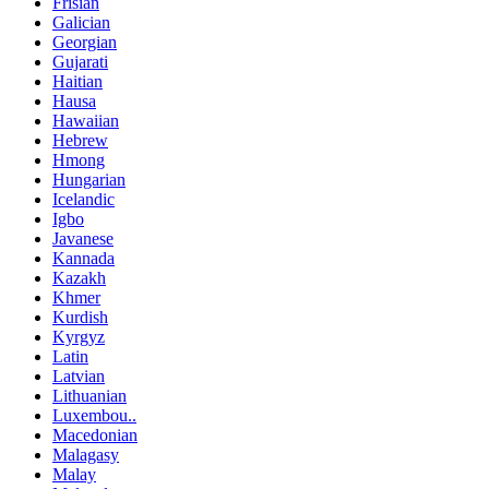
Frisian
Galician
Georgian
Gujarati
Haitian
Hausa
Hawaiian
Hebrew
Hmong
Hungarian
Icelandic
Igbo
Javanese
Kannada
Kazakh
Khmer
Kurdish
Kyrgyz
Latin
Latvian
Lithuanian
Luxembou..
Macedonian
Malagasy
Malay