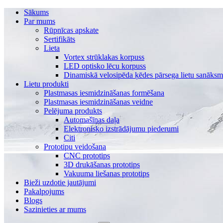
Sākums
Par mums
Rūpnīcas apskate
Sertifikāts
Lieta
Vortex strūklakas korpuss
LED optisko lēcu korpuss
Dinamiskā velosipēda ķēdes pārsega lietu sanāks
Lietu produkti
Plastmasas iesmidzināšanas formēšana
Plastmasas iesmidzināšanas veidne
Pelējuma produkts
Automašīnas daļa
Elektronisko izstrādājumu piederumi
Citi
Prototipu veidošana
CNC prototips
3D drukāšanas prototips
Vakuuma liešanas prototips
Bieži uzdotie jautājumi
Pakalpojums
Blogs
Sazinieties ar mums