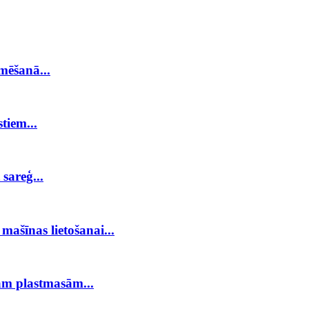
mēšanā...
tiem...
sareģ...
mašīnas lietošanai...
ām plastmasām...