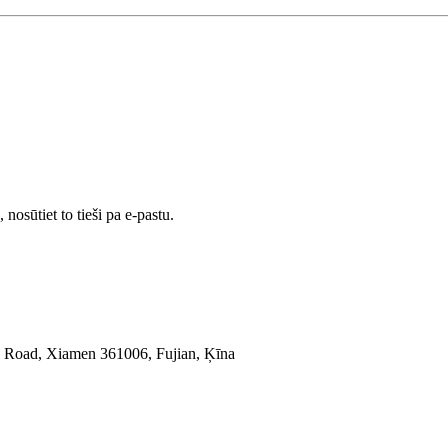
nosūtiet to tieši pa e-pastu.
ing Road, Xiamen 361006, Fujian, Ķīna