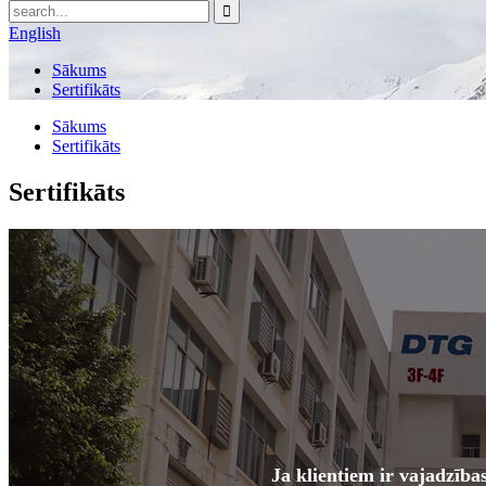
English
Sākums
Sertifikāts
Sākums
Sertifikāts
Sertifikāts
Ja klientiem ir vajadzīb