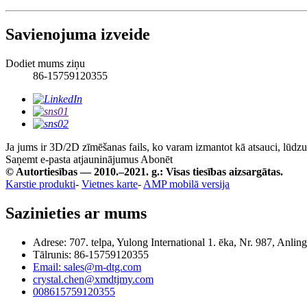
Savienojuma izveide
Dodiet mums ziņu
86-15759120355
Ja jums ir 3D/2D zīmēšanas fails, ko varam izmantot kā atsauci, lūdzu, 
Saņemt e-pasta atjauninājumus
Abonēt
© Autortiesības — 2010.–2021. g.: Visas tiesības aizsargātas.
Karstie produkti
-
Vietnes karte
-
AMP mobilā versija
Sazinieties ar mums
Adrese: 707. telpa, Yulong International 1. ēka, Nr. 987, Anl
Tālrunis: 86-15759120355
Email: sales@m-dtg.com
crystal.chen@xmdtjmy.com
008615759120355