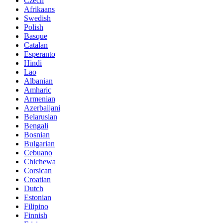
Czech
Afrikaans
Swedish
Polish
Basque
Catalan
Esperanto
Hindi
Lao
Albanian
Amharic
Armenian
Azerbaijani
Belarusian
Bengali
Bosnian
Bulgarian
Cebuano
Chichewa
Corsican
Croatian
Dutch
Estonian
Filipino
Finnish