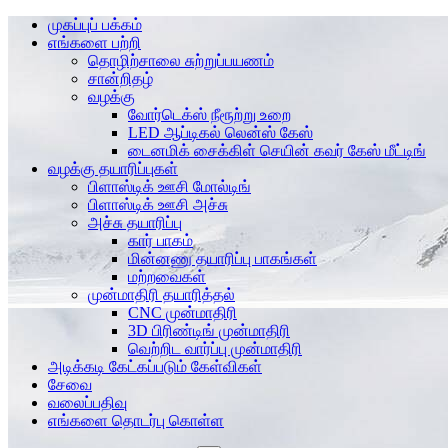
முகப்புப் பக்கம்
எங்களை பற்றி
தொழிற்சாலை சுற்றுப்பயணம்
சான்றிதழ்
வழக்கு
வோர்டெக்ஸ் நீரூற்று உறை
LED ஆப்டிகல் லென்ஸ் கேஸ்
டைனமிக் சைக்கிள் செயின் கவர் கேஸ் மீட்டிங்
வழக்கு தயாரிப்புகள்
பிளாஸ்டிக் ஊசி மோல்டிங்
பிளாஸ்டிக் ஊசி அச்சு
அச்சு தயாரிப்பு
கார் பாகம்
மின்னணு தயாரிப்பு பாகங்கள்
மற்றவைகள்
முன்மாதிரி தயாரித்தல்
CNC முன்மாதிரி
3D பிரிண்டிங் முன்மாதிரி
வெற்றிட வார்ப்பு முன்மாதிரி
அடிக்கடி கேட்கப்படும் கேள்விகள்
சேவை
வலைப்பதிவு
எங்களை தொடர்பு கொள்ள