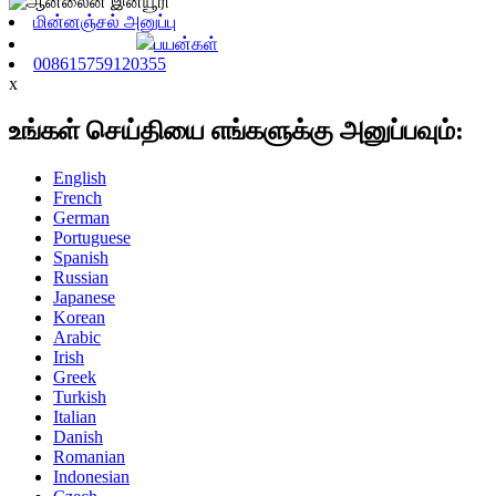
மின்னஞ்சல் அனுப்பு
பயன்கள்
008615759120355
x
உங்கள் செய்தியை எங்களுக்கு அனுப்பவும்:
English
French
German
Portuguese
Spanish
Russian
Japanese
Korean
Arabic
Irish
Greek
Turkish
Italian
Danish
Romanian
Indonesian