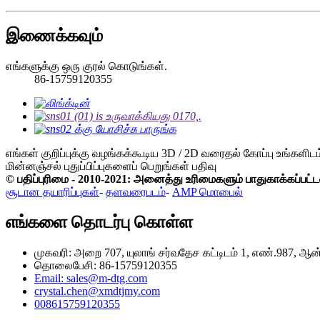
இணைக்கவும்
எங்களுக்கு ஒரு குரல் கொடுங்கள்.
86-15759120355
எங்கள் குறிப்புக்கு வழங்கக்கூடிய 3D / 2D வரைதல் கோப்பு உங்களி
மின்னஞ்சல் புதுப்பிப்புகளைப் பெறுங்கள்
பதிவு
© பதிப்புரிமை - 2010-2021: அனைத்து உரிமைகளும் பாதுகாக்கப்பட்
சூடான தயாரிப்புகள்
-
தளவரைபடம்
-
AMP மொபைல்
எங்களை தொடர்பு கொள்ள
முகவரி: அறை 707, யுலாங் சர்வதேச கட்டிடம் 1, எண்.987, ஆன
தொலைபேசி: 86-15759120355
Email: sales@m-dtg.com
crystal.chen@xmdtjmy.com
008615759120355