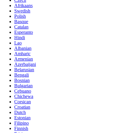
Czech
Afrikaans
Swedish
Polish
Basque
Catalan
Esperanto
Hindi
Lao
Albanian
Amharic
Armenian
Azerbaijani
Belarusian
Bengali
Bosnian
Bulgarian
Cebuano
Chichewa
Corsican
Croatian
Dutch
Estonian
Filipino
Finnish