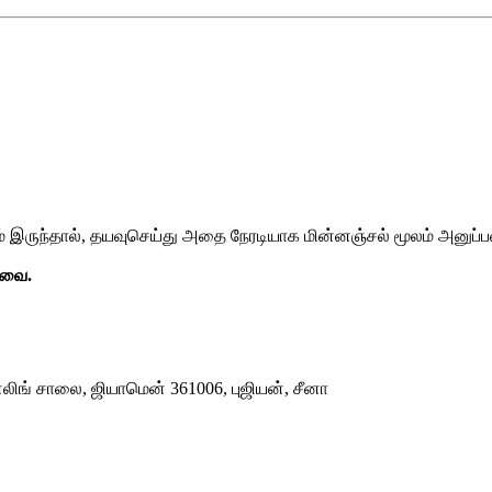
டம் இருந்தால், தயவுசெய்து அதை நேரடியாக மின்னஞ்சல் மூலம் அனுப்பவ
டவை.
்லிங் சாலை, ஜியாமென் 361006, புஜியன், சீனா