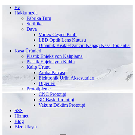
Ev
Hakkımızda
Fabrika Turu
Sertifika
Dava
Vortex Çeşme Kılıfı
LED Optik Lens Kutusu
Dinamik Bisiklet Zinciri Kapağı Kasa Toplantısı
Kasa Ürünleri
Plastik Enjeksiyon Kalıplama
Plastik Enjeksiyon Kalıbı
Kalıp Ürünü
Araba Parçası
Elektronik Ürün Aksesuarları
Diğerleri
Prototipleme
CNC Prototipi
3D Baskı Prototipi
Vakum Döküm Prototipi
SSS
Hizmet
Blog
Bize Ulaşın