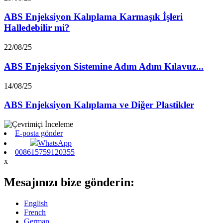
ABS Enjeksiyon Kalıplama Karmaşık İşleri
Halledebilir mi?
22/08/25
ABS Enjeksiyon Sistemine Adım Adım Kılavuz...
14/08/25
ABS Enjeksiyon Kalıplama ve Diğer Plastikler
E-posta gönder
WhatsApp
008615759120355
x
Mesajınızı bize gönderin:
English
French
German