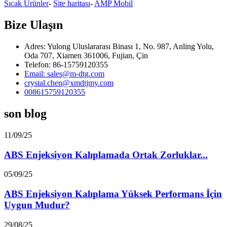
Sıcak Ürünler
-
Site haritası
-
AMP Mobil
Bize Ulaşın
Adres: Yulong Uluslararası Binası 1, No. 987, Anling Yolu,
Oda 707, Xiamen 361006, Fujian, Çin
Telefon: 86-15759120355
Email: sales@m-dtg.com
crystal.chen@xmdtjmy.com
008615759120355
son blog
11/09/25
ABS Enjeksiyon Kalıplamada Ortak Zorluklar...
05/09/25
ABS Enjeksiyon Kalıplama Yüksek Performans İçin
Uygun Mudur?
29/08/25