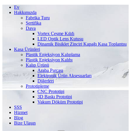
Ev
Hakkımızda
Fabrika Turu
Sertifika
Dava
Vortex Çeşme Kılıfı
LED Optik Lens Kutusu
Dinamik Bisiklet Zinciri Kapağı Kasa Toplantısı
Kasa Ürünleri
Plastik Enjeksiyon Kalıplama
Plastik Enjeksiyon Kalıbı
Kalıp Ürünü
Araba Parçası
Elektronik Ürün Aksesuarları
Diğerleri
Prototipleme
CNC Prototipi
3D Baskı Prototipi
Vakum Döküm Prototipi
SSS
Hizmet
Blog
Bize Ulaşın