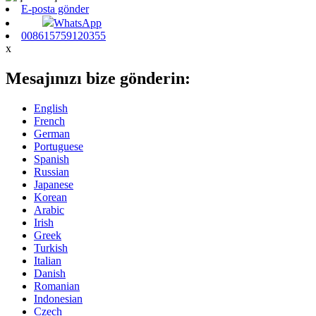
E-posta gönder
WhatsApp
008615759120355
x
Mesajınızı bize gönderin:
English
French
German
Portuguese
Spanish
Russian
Japanese
Korean
Arabic
Irish
Greek
Turkish
Italian
Danish
Romanian
Indonesian
Czech