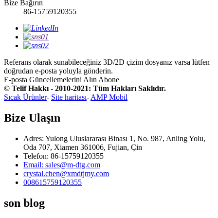
Bize Bağırın
86-15759120355
Referans olarak sunabileceğiniz 3D/2D çizim dosyanız varsa lütfen
doğrudan e-posta yoluyla gönderin.
E-posta Güncellemelerini Alın
Abone
© Telif Hakkı - 2010-2021: Tüm Hakları Saklıdır.
Sıcak Ürünler
-
Site haritası
-
AMP Mobil
Bize Ulaşın
Adres: Yulong Uluslararası Binası 1, No. 987, Anling Yolu,
Oda 707, Xiamen 361006, Fujian, Çin
Telefon: 86-15759120355
Email: sales@m-dtg.com
crystal.chen@xmdtjmy.com
008615759120355
son blog