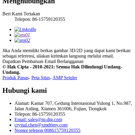
Menghubungkan
Beri Kami Teriakan
Telepon: 86-15759120355
Jika Anda memiliki berkas gambar 3D/2D yang dapat kami berikan
sebagai referensi, silakan kirimkan langsung melalui email.
Dapatkan Pembaruan Email
Berlangganan
© Hak Cipta - 2010-2021: Semua Hak Dilindungi Undang-
Undang.
Produk Panas
-
Peta Situs
-
AMP Seluler
Hubungi kami
Alamat: Kamar 707, Gedung Internasional Yulong 1, No.987,
Jalan Anling, Xiamen 361006, Fujian, Tiongkok
Telepon: 86-15759120355
Email: sales@m-dtg.com
crystal.chen@xmdtjmy.com
Nomor telepon 008615759120355