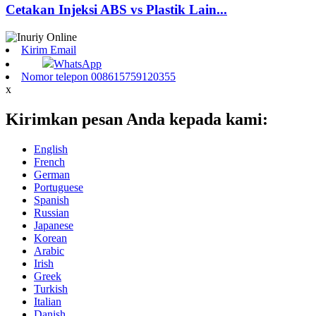
Cetakan Injeksi ABS vs Plastik Lain...
Kirim Email
WhatsApp
Nomor telepon 008615759120355
x
Kirimkan pesan Anda kepada kami:
English
French
German
Portuguese
Spanish
Russian
Japanese
Korean
Arabic
Irish
Greek
Turkish
Italian
Danish