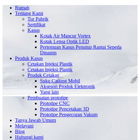
Rumah
Tentang Kami
Tur Pabrik
Sertifikat
Kasus
Kotak Air Mancur Vortex
Kotak Lensa Optik LED
Pertemuan Kasus Penutup Rantai Sepeda
Dinamis
Produk Kasus
Cetakan Injeksi Plastik
Cetakan Injeksi Plastik
Produk Cetakan
Suku Cadang Mobil
Aksesori Produk Elektronik
Yang lain
Pembuatan prototipe
Prototipe CNC
Prototipe Pencetakan 3D
Prototipe Pengecoran Vakum
Tanya Jawab Umum
Melayani
Blog
Hubungi kami