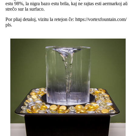
estu 98%, la nigra bazo estu brila, kaj ne rajtas esti aermarkoj aŭ
streĉo sur la surfaco.
Por pliaj detaloj, vizitu la retejon ĉe: https://vortexfountain.com/
pls.