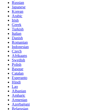
Russian
Japanese
Korean
Arabic
Irish
Greek
Turkish
Italian
Danish
Romanian
Indonesian
Czech
Afrikaans
Swedish
Polish
Basque
Catalan
Esperanto
Hindi
Lao
Albanian
Amharic
Armenian
Azerbaijani
Belarusian