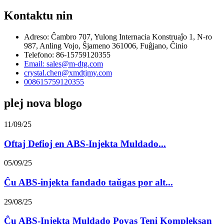
Kontaktu nin
Adreso: Ĉambro 707, Yulong Internacia Konstruaĵo 1, N-ro
987, Anling Vojo, Ŝjameno 361006, Fuĝjano, Ĉinio
Telefono: 86-15759120355
Email: sales@m-dtg.com
crystal.chen@xmdtjmy.com
008615759120355
plej nova blogo
11/09/25
Oftaj Defioj en ABS-Injekta Muldado...
05/09/25
Ĉu ABS-injekta fandado taŭgas por alt...
29/08/25
Ĉu ABS-Injekta Muldado Povas Teni Kompleksan