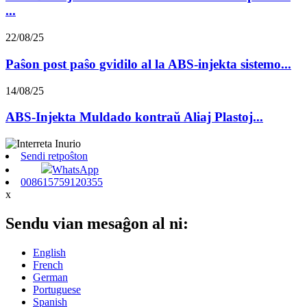
...
22/08/25
Paŝon post paŝo gvidilo al la ABS-injekta sistemo...
14/08/25
ABS-Injekta Muldado kontraŭ Aliaj Plastoj...
Sendi retpoŝton
WhatsApp
008615759120355
x
Sendu vian mesaĝon al ni:
English
French
German
Portuguese
Spanish