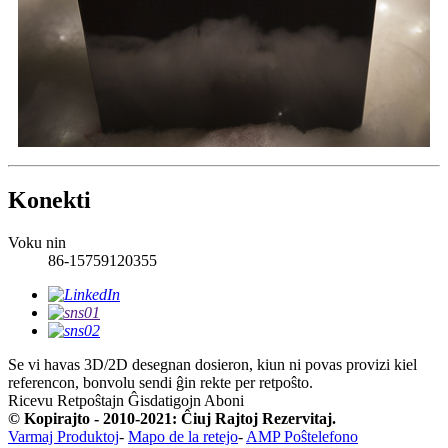
Konekti
Voku nin
86-15759120355
Se vi havas 3D/2D desegnan dosieron, kiun ni povas provizi kiel
referencon, bonvolu sendi ĝin rekte per retpoŝto.
Ricevu Retpoŝtajn Ĝisdatigojn
Aboni
© Kopirajto - 2010-2021: Ĉiuj Rajtoj Rezervitaj.
Varmaj Produktoj
-
Mapo de la retejo
-
AMP Poŝtelefono