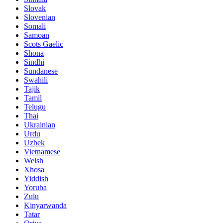
Slovak
Slovenian
Somali
Samoan
Scots Gaelic
Shona
Sindhi
Sundanese
Swahili
Tajik
Tamil
Telugu
Thai
Ukrainian
Urdu
Uzbek
Vietnamese
Welsh
Xhosa
Yiddish
Yoruba
Zulu
Kinyarwanda
Tatar