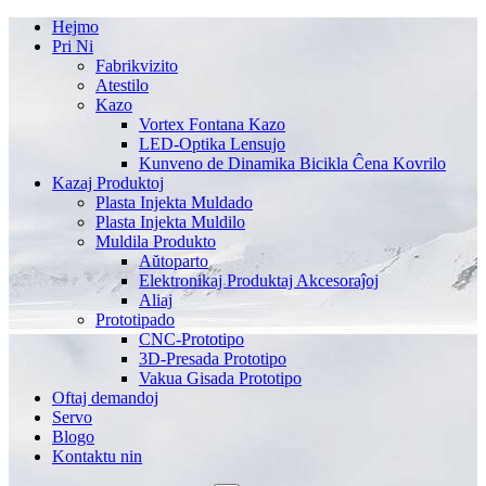
Hejmo
Pri Ni
Fabrikvizito
Atestilo
Kazo
Vortex Fontana Kazo
LED-Optika Lensujo
Kunveno de Dinamika Bicikla Ĉena Kovrilo
Kazaj Produktoj
Plasta Injekta Muldado
Plasta Injekta Muldilo
Muldila Produkto
Aŭtoparto
Elektronikaj Produktaj Akcesoraĵoj
Aliaj
Prototipado
CNC-Prototipo
3D-Presada Prototipo
Vakua Gisada Prototipo
Oftaj demandoj
Servo
Blogo
Kontaktu nin