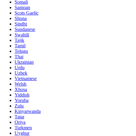
Somali
Samoan
Scots Gaelic
Shona
Sindhi
Sundanese
Swahili
Tajik
Tamil
Telugu
Thai
Ukrainian
Urdu
Uzbek
Vietnamese
Welsh
Xhosa
Yiddish
Yoruba
Zulu
Kinyarwanda
Tatar
Oriya
Turkmen
Uyghur