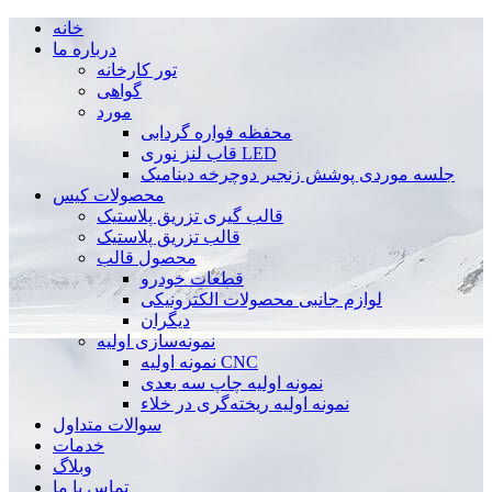
خانه
درباره ما
تور کارخانه
گواهی
مورد
محفظه فواره گردابی
قاب لنز نوری LED
جلسه موردی پوشش زنجیر دوچرخه دینامیک
محصولات کیس
قالب گیری تزریق پلاستیک
قالب تزریق پلاستیک
محصول قالب
قطعات خودرو
لوازم جانبی محصولات الکترونیکی
دیگران
نمونه‌سازی اولیه
نمونه اولیه CNC
نمونه اولیه چاپ سه بعدی
نمونه اولیه ریخته‌گری در خلاء
سوالات متداول
خدمات
وبلاگ
تماس با ما