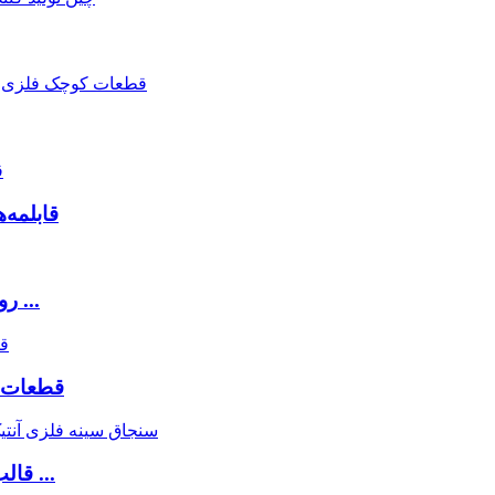
قابلمه‌
روی ریخته گری ریخته گری جام گلف / ریخته گری ...
قطعات د
قالب فلزی عتیقه سفارشی قالب پین و قالب قالب ...