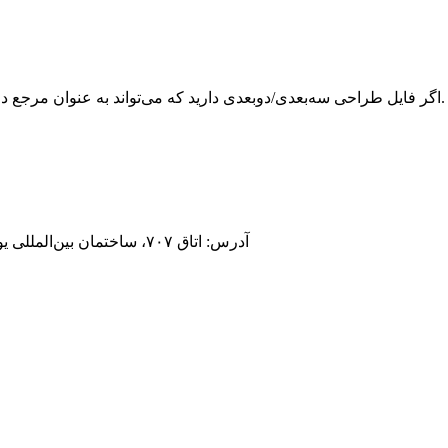
اگر فایل طراحی سه‌بعدی/دوبعدی دارید که می‌تواند به عنوان مرجع در اختیار ما قرار گیرد، لطفاً آن را مستقیماً از طریق ایمیل ارسال کنید.
آدرس: اتاق ۷۰۷، ساختمان بین‌المللی یولونگ ۱، پلاک ۹۸۷، جاده آنلینگ، شیامن ۳۶۱۰۰۶، فوجیان، چین