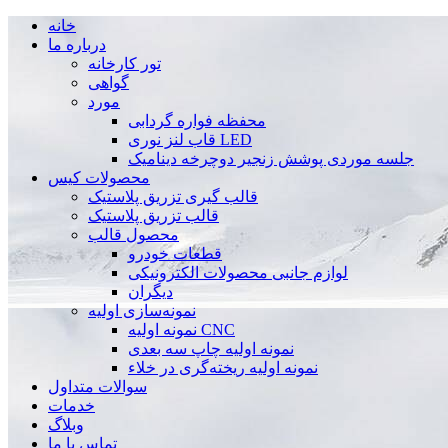
خانه
درباره ما
تور کارخانه
گواهی
مورد
محفظه فواره گردابی
قاب لنز نوری LED
جلسه موردی پوشش زنجیر دوچرخه دینامیک
محصولات کیس
قالب گیری تزریق پلاستیک
قالب تزریق پلاستیک
محصول قالب
قطعات خودرو
لوازم جانبی محصولات الکترونیکی
دیگران
نمونه‌سازی اولیه
نمونه اولیه CNC
نمونه اولیه چاپ سه بعدی
نمونه اولیه ریخته‌گری در خلاء
سوالات متداول
خدمات
وبلاگ
تماس با ما