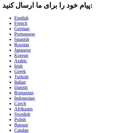
پیام خود را برای ما ارسال کنید:
English
French
German
Portuguese
Spanish
Russian
Japanese
Korean
Arabic
Irish
Greek
Turkish
Italian
Danish
Romanian
Indonesian
Czech
Afrikaans
Swedish
Polish
Basque
Catalan