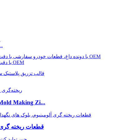
قالب تزریق پلاست
قطعات یدکی خودرو ABS / ABS با دقت بالا سفارشی طراحی OEM
قطعات خودرو ریخته گری g Zi
قطعات ریخته گری 