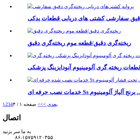
ریخته‌گری دقیق/قطعه موم ریخته‌گری دقیق
فه ای Ss برنج آلیاژ آلومینیوم ...
بعدی >
>>
صفحه ۱ / ۴
4
3
2
۱
اتصال
به ما سر بزنید
۸۶-۱۵۷۵۹۱۲۰۳۵۵