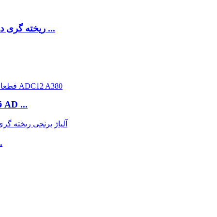
ریخته گری دقیق سفارشی کشتی های دریایی قطعات یدکی ...
قطعات ریخته گری آلومینیوم آنودایزینگ پزشکی AD ...
خدمات نصب حر