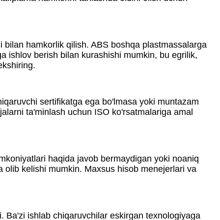
hi bilan hamkorlik qilish. ABS boshqa plastmassalarga
ga ishlov berish bilan kurashishi mumkin, bu egrilik,
ekshiring.
chiqaruvchi sertifikatga ega bo'lmasa yoki muntazam
tijalarni ta'minlash uchun ISO ko'rsatmalariga amal
imkoniyatlari haqida javob bermaydigan yoki noaniq
iga olib kelishi mumkin. Maxsus hisob menejerlari va
i. Ba'zi ishlab chiqaruvchilar eskirgan texnologiyaga