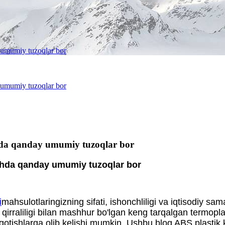
y umumiy tuzoqlar bor
y umumiy tuzoqlar bor
shda qanday umumiy tuzoqlar bor
ashda qanday umumiy tuzoqlar bor
i
mahsulotlaringizning sifati, ishonchliligi va iqtisodiy sam
p qirraliligi bilan mashhur bo'lgan keng tarqalgan termoplas
'qotishlarga olib kelishi mumkin. Ushbu blog ABS plastik