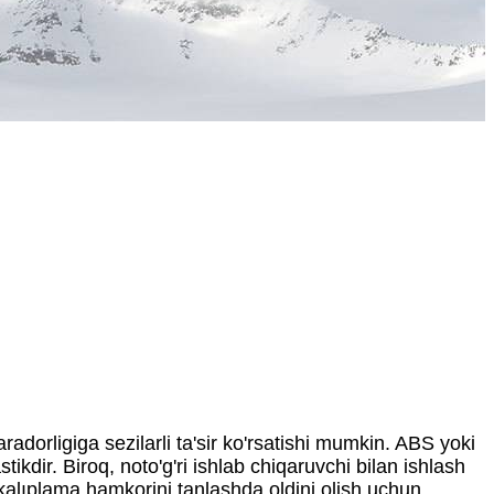
aradorligiga sezilarli ta'sir ko'rsatishi mumkin. ABS yoki
tikdir. Biroq, noto'g'ri ishlab chiqaruvchi bilan ishlash
 kalıplama hamkorini tanlashda oldini olish uchun