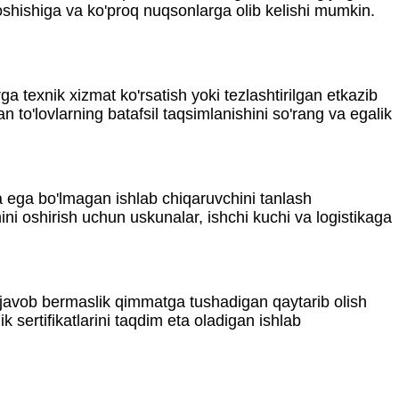
 oshishiga va ko'proq nuqsonlarga olib kelishi mumkin.
ga texnik xizmat ko'rsatish yoki tezlashtirilgan etkazib
to'lovlarning batafsil taqsimlanishini so'rang va egalik
iga ega bo'lmagan ishlab chiqaruvchini tanlash
ini oshirish uchun uskunalar, ishchi kuchi va logistikaga
a javob bermaslik qimmatga tushadigan qaytarib olish
sertifikatlarini taqdim eta oladigan ishlab