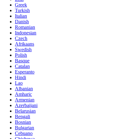
Greek
Turkish
Italian
Danish
Romanian
Indonesian
Czech
Afrikaans
Swedish
Polish
Basque
Catalan
Esperanto
Hindi
Lao
Albanian
Amharic
Armenian
Azerbaijani
Belarusian
Bengali
Bosnian
Bulgarian
Cebuano
Chichewa