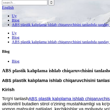
English
Uy
Blog
ABS plastik kalıplama ishlab chiqaruvchisini tanlashda qanda
Uy
Blog
ABS plastik kalıplama ishlab chiqaruvchisini tanlashda qanda
Blog
Blog
ABS plastik kalıplama ishlab chiqaruvchisini tanla
ABS plastik kalıplama ishlab chiqaruvchisini tanl
Kirish
To'g'ri tanlash
ABS plastik kalıplama ishlab chiqaruvchis
akrilonitril butadien stirol o'zining mustahkamligi va ko'
yomon mahsulot natijalari, kechikishlar va moliyaviy yo