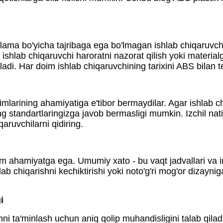
ıplama bo'yicha tajribaga ega bo'lmagan ishlab chiqaruvc
 ishlab chiqaruvchi haroratni nazorat qilish yoki material
eladi. Har doim ishlab chiqaruvchining tarixini ABS bilan t
imlarining ahamiyatiga e'tibor bermaydilar. Agar ishlab 
ing standartlaringizga javob bermasligi mumkin. Izchil na
qaruvchilarni qidiring.
im ahamiyatga ega. Umumiy xato - bu vaqt jadvallari va 
lab chiqarishni kechiktirishi yoki noto'g'ri mog'or dizayn
i
hni ta'minlash uchun aniq qolip muhandisligini talab qilad