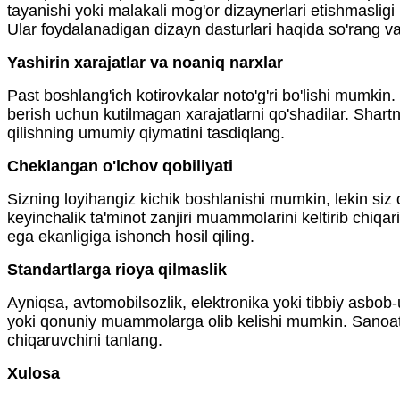
tayanishi yoki malakali mog'or dizaynerlari etishmaslig
Ular foydalanadigan dizayn dasturlari haqida so'rang va
Yashirin xarajatlar va noaniq narxlar
Past boshlang'ich kotirovkalar noto'g'ri bo'lishi mumkin. 
berish uchun kutilmagan xarajatlarni qo'shadilar. Shart
qilishning umumiy qiymatini tasdiqlang.
Cheklangan o'lchov qobiliyati
Sizning loyihangiz kichik boshlanishi mumkin, lekin siz 
keyinchalik ta'minot zanjiri muammolarini keltirib chiqa
ega ekanligiga ishonch hosil qiling.
Standartlarga rioya qilmaslik
Ayniqsa, avtomobilsozlik, elektronika yoki tibbiy asbob
yoki qonuniy muammolarga olib kelishi mumkin. Sanoatga 
chiqaruvchini tanlang.
Xulosa