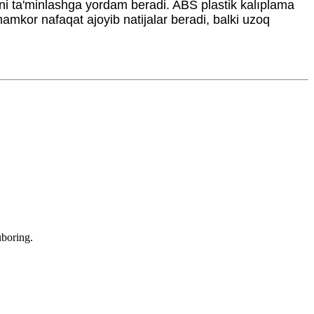
arni ta'minlashga yordam beradi. ABS plastik kalıplama
 hamkor nafaqat ajoyib natijalar beradi, balki uzoq
uboring.