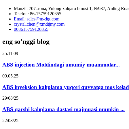
Manzil: 707-xona, Yulong xalqaro binosi 1, №987, Anling Roa
Telefon: 86-15759120355
Email: sales@m-dtg.com
crystal.chen@xmdtjmy.com
008615759120355
eng so'nggi blog
25.11.09
ABS injection Moldindagi umumiy muammolar...
09.05.25
ABS inyeksion kalıplama yuqori quvvatga mos keladi
29/08/25
ABS qarshi kalıplama dastasi majmuasi mumkin ...
22/08/25