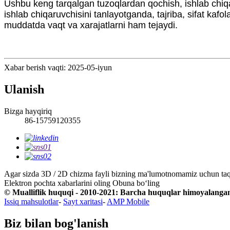
Ushbu keng tarqalgan tuzoqlardan qochish, ishlab chiqar
ishlab chiqaruvchisini tanlayotganda, tajriba, sifat kafol
muddatda vaqt va xarajatlarni ham tejaydi.
Xabar berish vaqti: 2025-05-iyun
Ulanish
Bizga hayqiriq
86-15759120355
Agar sizda 3D / 2D chizma fayli bizning ma'lumotnomamiz uchun taqdim
Elektron pochta xabarlarini oling
Obuna boʻling
© Mualliflik huquqi - 2010-2021: Barcha huquqlar himoyalanga
Issiq mahsulotlar
-
Sayt xaritasi
-
AMP Mobile
Biz bilan bog'lanish