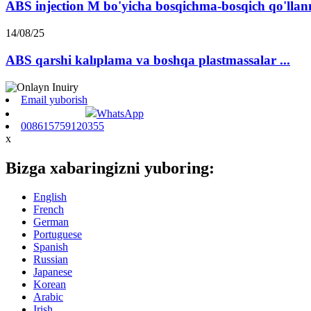
ABS injection M bo'yicha bosqichma-bosqich qo'llan
14/08/25
ABS qarshi kalıplama va boshqa plastmassalar ...
Email yuborish
WhatsApp
008615759120355
x
Bizga xabaringizni yuboring:
English
French
German
Portuguese
Spanish
Russian
Japanese
Korean
Arabic
Irish