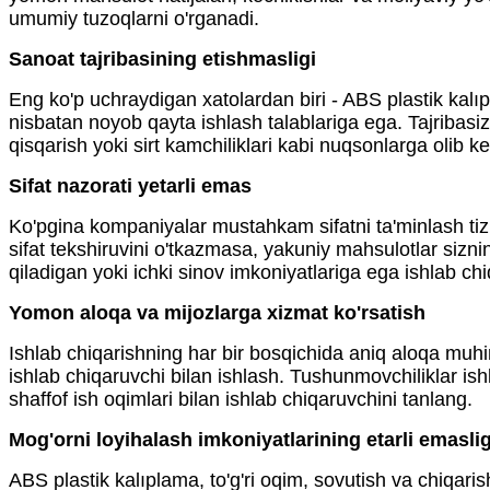
umumiy tuzoqlarni o'rganadi.
Sanoat tajribasining etishmasligi
Eng ko'p uchraydigan xatolardan biri - ABS plastik kal
nisbatan noyob qayta ishlash talablariga ega. Tajribasiz
qisqarish yoki sirt kamchiliklari kabi nuqsonlarga olib k
Sifat nazorati yetarli emas
Ko'pgina kompaniyalar mustahkam sifatni ta'minlash tiz
sifat tekshiruvini o'tkazmasa, yakuniy mahsulotlar sizn
qiladigan yoki ichki sinov imkoniyatlariga ega ishlab chi
Yomon aloqa va mijozlarga xizmat ko'rsatish
Ishlab chiqarishning har bir bosqichida aniq aloqa muh
ishlab chiqaruvchi bilan ishlash. Tushunmovchiliklar ish
shaffof ish oqimlari bilan ishlab chiqaruvchini tanlang.
Mog'orni loyihalash imkoniyatlarining etarli emaslig
ABS plastik kalıplama, to'g'ri oqim, sovutish va chiqaris