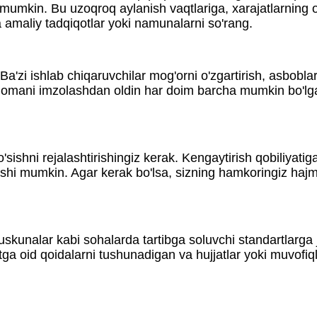
i mumkin. Bu uzoqroq aylanish vaqtlariga, xarajatlarning
 amaliy tadqiqotlar yoki namunalarni so'rang.
Ba'zi ishlab chiqaruvchilar mog'orni o'zgartirish, asboblar
nomani imzolashdan oldin har doim barcha mumkin bo'lgan 
o'sishni rejalashtirishingiz kerak. Kengaytirish qobiliyat
rishi mumkin. Agar kerak bo'lsa, sizning hamkoringiz hajm
-uskunalar kabi sohalarda tartibga soluvchi standartlarg
oid qoidalarni tushunadigan va hujjatlar yoki muvofiqlik 