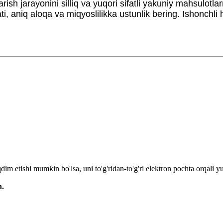
ish jarayonini silliq va yuqori sifatli yakuniy mahsulotl
ati, aniq aloqa va miqyoslilikka ustunlik bering. Ishonchli
 etishi mumkin bo'lsa, uni to'g'ridan-to'g'ri elektron pochta orqali y
n.