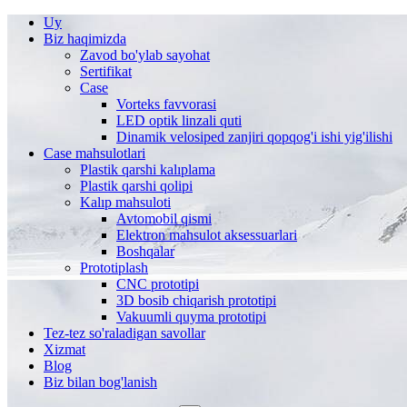
Uy
Biz haqimizda
Zavod bo'ylab sayohat
Sertifikat
Case
Vorteks favvorasi
LED optik linzali quti
Dinamik velosiped zanjiri qopqog'i ishi yig'ilishi
Case mahsulotlari
Plastik qarshi kalıplama
Plastik qarshi qolipi
Kalıp mahsuloti
Avtomobil qismi
Elektron mahsulot aksessuarlari
Boshqalar
Prototiplash
CNC prototipi
3D bosib chiqarish prototipi
Vakuumli quyma prototipi
Tez-tez so'raladigan savollar
Xizmat
Blog
Biz bilan bog'lanish