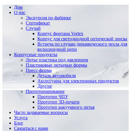
Дом
О нас
Экскурсия по фабрике
Сертификат
Случай
Корпус фонтана Vortex
Корпус для светодиодной оптической линзы
Встреча по случаю динамического чехла для
велосипедной цепи
Корпусные продукты
Литье пластика под давлением
Пластиковые литьевые формы
Пресс-форма
Деталь автомобиля
Аксессуары для электронных продуктов
Другие
Прототипирование
Прототип ЧПУ
Прототип 3D-печати
Прототип вакуумного литья
Часто задаваемые вопросы
Услуга
Блог
Связаться с нами