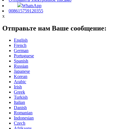
WhatsApp
008615759120355
x
Отправьте нам Ваше сообщение:
English
French
German
Portuguese
Spanish
Russian
Japanese
Korean
Arabic
Irish
Greek
Turkish
Italian
Danish
Romanian
Indonesian
Czech
Afrikaans