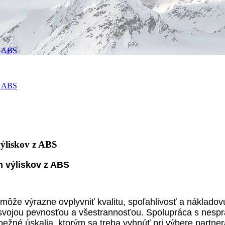
 z ABS
 z ABS
výliskov z ABS
h výliskov z ABS
môže výrazne ovplyvniť kvalitu, spoľahlivosť a nákladovú
y svojou pevnosťou a všestrannosťou. Spolupráca s nes
žné úskalia, ktorým sa treba vyhnúť pri výbere partner