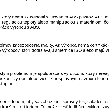
, ktorý nemá skúsenosti s lisovaním ABS plastov. ABS m
eguláciou teploty alebo manipuláciou s materiálom, čo
upráce výrobcu s ABS.
émov zabezpečenia kvality. Ak výrobca nemá certifikácie
výrobcov, ktorí dodržiavajú smernice ISO alebo majú vla
stým problémom je spolupráca s výrobcom, ktorý nereagu
oriť výrobu alebo viesť k nesprávnym návrhom foriem.
stupmi.
šenie foriem, aby sa zabezpečil správny tok, chladenie 
ní konštruktéri foriem. To môže viesť k dlhším cyklom, 