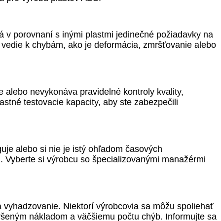
á v porovnaní s inými plastmi jedinečné požiadavky na
 vedie k chybám, ako je deformácia, zmršťovanie alebo
 alebo nevykonáva pravidelné kontroly kvality,
stné testovacie kapacity, aby ste zabezpečili
je alebo si nie je istý ohľadom časových
 Vyberte si výrobcu so špecializovanými manažérmi
a vyhadzovanie. Niektorí výrobcovia sa môžu spoliehať
zvýšeným nákladom a väčšiemu počtu chýb. Informujte sa