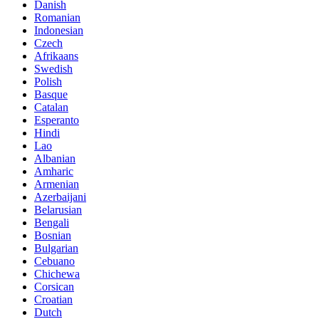
Danish
Romanian
Indonesian
Czech
Afrikaans
Swedish
Polish
Basque
Catalan
Esperanto
Hindi
Lao
Albanian
Amharic
Armenian
Azerbaijani
Belarusian
Bengali
Bosnian
Bulgarian
Cebuano
Chichewa
Corsican
Croatian
Dutch