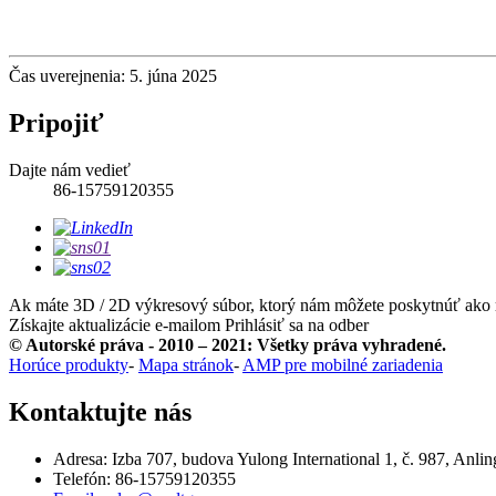
Čas uverejnenia: 5. júna 2025
Pripojiť
Dajte nám vedieť
86-15759120355
Ak máte 3D / 2D výkresový súbor, ktorý nám môžete poskytnúť ako r
Získajte aktualizácie e-mailom
Prihlásiť sa na odber
© Autorské práva - 2010 – 2021: Všetky práva vyhradené.
Horúce produkty
-
Mapa stránok
-
AMP pre mobilné zariadenia
Kontaktujte nás
Adresa: Izba 707, budova Yulong International 1, č. 987, Anl
Telefón: 86-15759120355