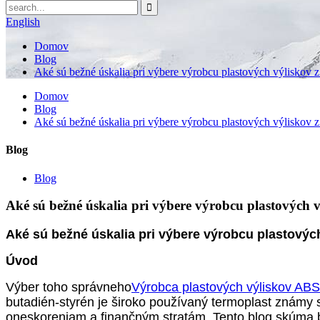
English
Domov
Blog
Aké sú bežné úskalia pri výbere výrobcu plastových výliskov
Domov
Blog
Aké sú bežné úskalia pri výbere výrobcu plastových výliskov
Blog
Blog
Aké sú bežné úskalia pri výbere výrobcu plastových 
Aké sú bežné úskalia pri výbere výrobcu plastovýc
Úvod
Výber toho správneho
Výrobca plastových výliskov ABS
butadién-styrén je široko používaný termoplast znám
oneskoreniam a finančným stratám. Tento blog skúma be