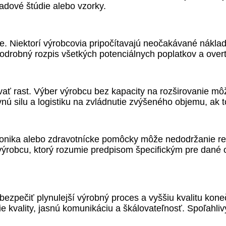
ípadové štúdie alebo vzorky.
 Niektorí výrobcovia pripočítavajú neočakávané náklad
drobný rozpis všetkých potenciálnych poplatkov a overte
vať rast. Výber výrobcu bez kapacity na rozširovanie m
vnú silu a logistiku na zvládnutie zvýšeného objemu, ak 
ronika alebo zdravotnícke pomôcky môže nedodržanie re
ýrobcu, ktorý rozumie predpisom špecifickým pre dané o
pečiť plynulejší výrobný proces a vyššiu kvalitu koneč
 kvality, jasnú komunikáciu a škálovateľnosť. Spoľahlivý