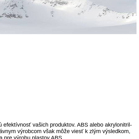
 efektívnosť vašich produktov. ABS alebo akrylonitril-
právnym výrobcom však môže viesť k zlým výsledkom,
a pre výrobu plastov ABS.