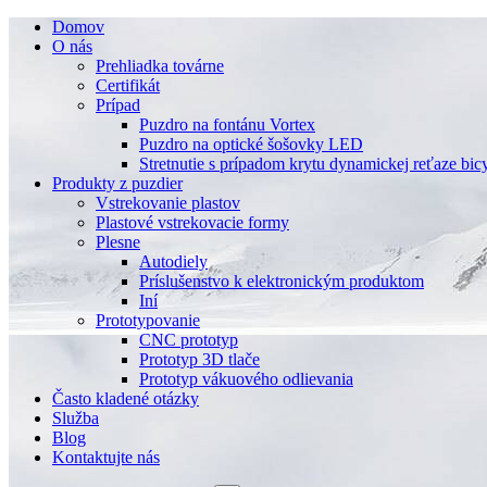
Domov
O nás
Prehliadka továrne
Certifikát
Prípad
Puzdro na fontánu Vortex
Puzdro na optické šošovky LED
Stretnutie s prípadom krytu dynamickej reťaze bic
Produkty z puzdier
Vstrekovanie plastov
Plastové vstrekovacie formy
Plesne
Autodiely
Príslušenstvo k elektronickým produktom
Iní
Prototypovanie
CNC prototyp
Prototyp 3D tlače
Prototyp vákuového odlievania
Často kladené otázky
Služba
Blog
Kontaktujte nás