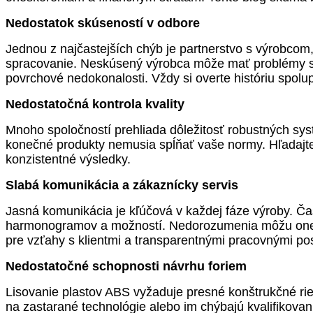
Nedostatok skúseností v odbore
Jednou z najčastejších chýb je partnerstvo s výrobcom
spracovanie. Neskúsený výrobca môže mať problémy s r
povrchové nedokonalosti. Vždy si overte históriu spol
Nedostatočná kontrola kvality
Mnoho spoločností prehliada dôležitosť robustných syst
konečné produkty nemusia spĺňať vaše normy. Hľadajte 
konzistentné výsledky.
Slabá komunikácia a zákaznícky servis
Jasná komunikácia je kľúčová v každej fáze výroby. Ča
harmonogramov a možností. Nedorozumenia môžu onesk
pre vzťahy s klientmi a transparentnými pracovnými po
Nedostatočné schopnosti návrhu foriem
Lisovanie plastov ABS vyžaduje presné konštrukčné rie
na zastarané technológie alebo im chýbajú kvalifikova