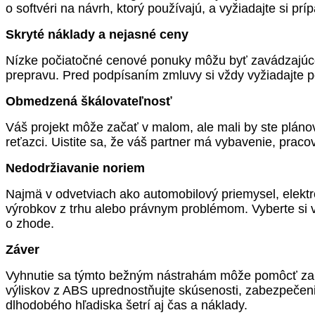
o softvéri na návrh, ktorý používajú, a vyžiadajte si pr
Skryté náklady a nejasné ceny
Nízke počiatočné cenové ponuky môžu byť zavádzajúce.
prepravu. Pred podpísaním zmluvy si vždy vyžiadajte po
Obmedzená škálovateľnosť
Váš projekt môže začať v malom, ale mali by ste pláno
reťazci. Uistite sa, že váš partner má vybavenie, praco
Nedodržiavanie noriem
Najmä v odvetviach ako automobilový priemysel, elekt
výrobkov z trhu alebo právnym problémom. Vyberte si v
o zhode.
Záver
Vyhnutie sa týmto bežným nástrahám môže pomôcť zabez
výliskov z ABS uprednostňujte skúsenosti, zabezpečenie
dlhodobého hľadiska šetrí aj čas a náklady.