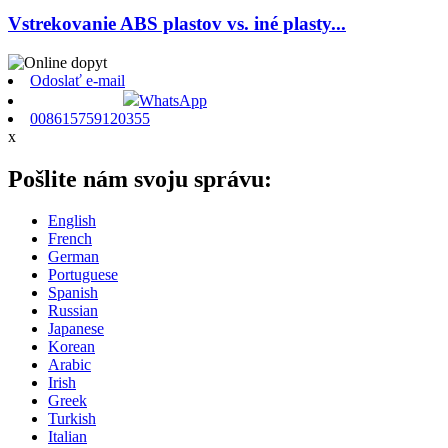
Vstrekovanie ABS plastov vs. iné plasty...
Odoslať e-mail
WhatsApp
008615759120355
x
Pošlite nám svoju správu:
English
French
German
Portuguese
Spanish
Russian
Japanese
Korean
Arabic
Irish
Greek
Turkish
Italian