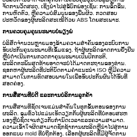
ຈັດການວັດສະດຸ, ເຊິ່ງນໍາໄປສູ່ຂໍ້ບົກພ່ອງເຊັ່ນ: ການຂັດຂືນ,
ການຫົດຕົວ, ຫຼືຄວາມບໍ່ສົມບູນຂອງພື້ນຜິວ. ກວດສອບ
ປະຫວັດຂອງຜູ້ຜະລິດສະເໝີດ້ວຍ ABS ໂດຍສະເພາະ.
ການຄວບຄຸມຄຸນນະພາບບໍ່ພຽງພໍ
ບໍລິສັດຈໍານວນຫຼາຍມອງຂ້າມຄວາມສໍາຄັນຂອງລະບົບການ
ຮັບປະກັນຄຸນນະພາບທີ່ເຂັ້ມແຂງ. ຖ້າຜູ້ຜະລິດຂາດການຢັ້ງຢືນ
ຫຼືບໍ່ດໍາເນີນການກວດກາຄຸນນະພາບເປັນປົກກະຕິ,
ຜະລິດຕະພັນສຸດທ້າຍອາດຈະບໍ່ໄດ້ມາດຕະຖານຂອງທ່ານ.
ຊອກຫາຜູ້ຜະລິດທີ່ປະຕິບັດຕາມຄໍາແນະນໍາ ISO ຫຼືມີຄວາມ
ສາມາດໃນການທົດສອບພາຍໃນເພື່ອຮັບປະກັນຜົນໄດ້ຮັບທີ່
ສອດຄ່ອງ.
ການສື່ສານທີ່ບໍ່ດີ ແລະການບໍລິການລູກຄ້າ
ການສື່ສານທີ່ຊັດເຈນແມ່ນສໍາຄັນໃນທຸກຂັ້ນຕອນຂອງການ
ຜະລິດ. ຂຸມທົ່ວໄປແມ່ນເຮັດວຽກກັບຜູ້ຜະລິດທີ່ບໍ່ຕອບສະຫ
ນອງຫຼືບໍ່ຊັດເຈນກ່ຽວກັບກໍານົດເວລາແລະຄວາມສາມາດ.
ຄວາມເຂົ້າໃຈຜິດສາມາດຊັກຊ້າການຜະລິດຫຼືນໍາໄປສູ່ການ
ອອກແບບ mold ທີ່ບໍ່ຖືກຕ້ອງ. ເລືອກຜູ້ຜະລິດທີ່ມີຜູ້ຈັດການ