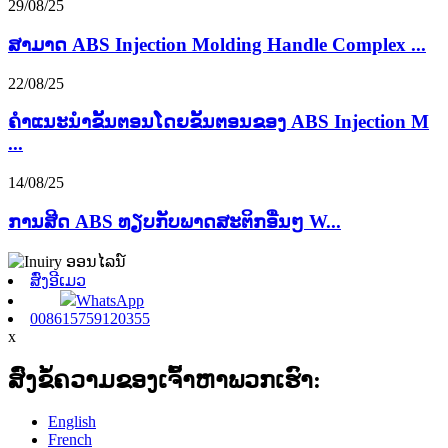
29/08/25
ສາມາດ ABS Injection Molding Handle Complex ...
22/08/25
ຄໍາແນະນໍາຂັ້ນຕອນໂດຍຂັ້ນຕອນຂອງ ABS Injection M
...
14/08/25
ການສີດ ABS ທຽບກັບພາດສະຕິກອື່ນໆ W...
ສົ່ງອີເມວ
WhatsApp
008615759120355
x
ສົ່ງຂໍ້ຄວາມຂອງເຈົ້າຫາພວກເຮົາ:
English
French