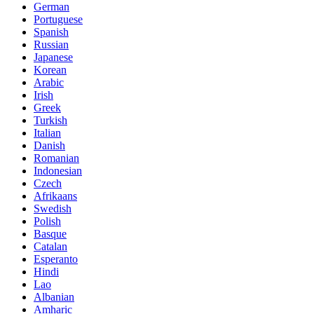
German
Portuguese
Spanish
Russian
Japanese
Korean
Arabic
Irish
Greek
Turkish
Italian
Danish
Romanian
Indonesian
Czech
Afrikaans
Swedish
Polish
Basque
Catalan
Esperanto
Hindi
Lao
Albanian
Amharic