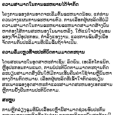
ຄວາມສາມາດໃນການຂະຫຍາຍໄດ້ຈໍາກັດ
ໂຄງການຂອງທ່ານອາດຈະເລີ່ມຕົ້ນຂະຫນາດນ້ອຍ, ແຕ່ທ່ານ
ຄວນວາງແຜນການຂະຫຍາຍຕົວ. ການເລືອກຜູ້ຜະລິດທີ່ບໍ່ມີ
ຄວາມສາມາດໃນການຂະຫຍາຍຂະຫນາດສາມາດສ້າງບັນ
ຫາຕ່ອງໂສ້ການສະຫນອງໃນພາຍຫລັງ. ໃຫ້ແນ່ໃຈວ່າຄູ່ນອນ
ຂອງເຈົ້າມີອຸປະກອນ, ກໍາລັງແຮງງານ, ແລະການຂົນສົ່ງເພື່ອ
ຈັດການກັບປະລິມານທີ່ເພີ່ມຂຶ້ນຖ້າຈໍາເປັນ.
ຄວາມລົ້ມເຫຼວທີ່ຈະປະຕິບັດຕາມມາດຕະຖານ
ໂດຍສະເພາະໃນອຸດສາຫະກໍາເຊັ່ນ: ລົດຍົນ, ເອເລັກໂຕຣນິກ,
ຫຼືອຸປະກອນການແພດ, ການບໍ່ປະຕິບັດຕາມມາດຕະຖານກົດ
ລະບຽບສາມາດສົ່ງຜົນໃຫ້ມີການເອີ້ນຄືນຄ່າໃຊ້ຈ່າຍຫຼືບັນຫາ
ທາງດ້ານກົດຫມາຍ. ເລືອກຜູ້ຜະລິດທີ່ເຂົ້າໃຈກົດລະບຽບ
ສະເພາະຂອງອຸດສາຫະກໍາແລະສາມາດສະຫນອງເອກະສານ
ຫຼືການຢັ້ງຢືນການປະຕິບັດຕາມ.
ສະຫຼຸບ
ການຫຼີກລ່ຽງຂຸມທີ່ພົບເລື້ອຍເຫຼົ່ານີ້ສາມາດຊ່ວຍຮັບປະກັນ