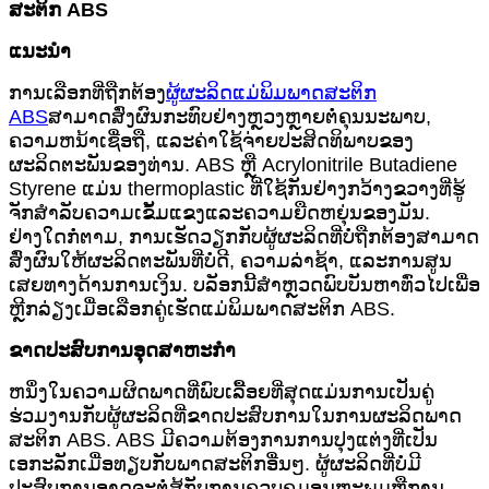
ສະຕິກ ABS
ແນະນຳ
ການເລືອກທີ່ຖືກຕ້ອງ
ຜູ້ຜະລິດແມ່ພິມພາດສະຕິກ
ABS
ສາມາດສົ່ງຜົນກະທົບຢ່າງຫຼວງຫຼາຍຕໍ່ຄຸນນະພາບ,
ຄວາມຫນ້າເຊື່ອຖື, ແລະຄ່າໃຊ້ຈ່າຍປະສິດທິພາບຂອງ
ຜະລິດຕະພັນຂອງທ່ານ. ABS ຫຼື Acrylonitrile Butadiene
Styrene ແມ່ນ thermoplastic ທີ່ໃຊ້ກັນຢ່າງກວ້າງຂວາງທີ່ຮູ້
ຈັກສໍາລັບຄວາມເຂັ້ມແຂງແລະຄວາມຍືດຫຍຸ່ນຂອງມັນ.
ຢ່າງໃດກໍ່ຕາມ, ການເຮັດວຽກກັບຜູ້ຜະລິດທີ່ບໍ່ຖືກຕ້ອງສາມາດ
ສົ່ງຜົນໃຫ້ຜະລິດຕະພັນທີ່ບໍ່ດີ, ຄວາມລ່າຊ້າ, ແລະການສູນ
ເສຍທາງດ້ານການເງິນ. ບລັອກນີ້ສຳຫຼວດພົບບັນຫາທົ່ວໄປເພື່ອ
ຫຼີກລ່ຽງເມື່ອເລືອກຄູ່ເຮັດແມ່ພິມພາດສະຕິກ ABS.
ຂາດປະສົບການອຸດສາຫະກໍາ
ຫນຶ່ງໃນຄວາມຜິດພາດທີ່ພົບເລື້ອຍທີ່ສຸດແມ່ນການເປັນຄູ່
ຮ່ວມງານກັບຜູ້ຜະລິດທີ່ຂາດປະສົບການໃນການຜະລິດພາດ
ສະຕິກ ABS. ABS ມີຄວາມຕ້ອງການການປຸງແຕ່ງທີ່ເປັນ
ເອກະລັກເມື່ອທຽບກັບພາດສະຕິກອື່ນໆ. ຜູ້ຜະລິດທີ່ບໍ່ມີ
ປະສົບການອາດຈະຕໍ່ສູ້ກັບການຄວບຄຸມອຸນຫະພູມຫຼືການ