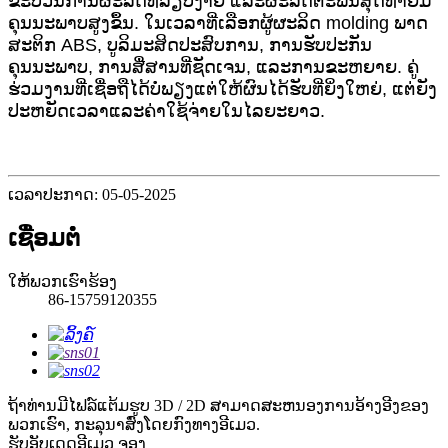
ຂະບວນການຜະລິດທີ່ລຽບງ່າຍ ແລະຜະລິດຕະພັນສຸດທ້າຍມີ
ຄຸນນະພາບສູງຂຶ້ນ. ໃນເວລາທີ່ເລືອກຜູ້ຜະລິດ molding ພາດ
ສະຕິກ ABS, ບູລິມະສິດປະສົບການ, ການຮັບປະກັນ
ຄຸນນະພາບ, ການສື່ສານທີ່ຊັດເຈນ, ແລະການຂະຫຍາຍ. ຄູ່
ຮ່ວມງານທີ່ເຊື່ອຖືໄດ້ບໍ່ພຽງແຕ່ໃຫ້ຜົນໄດ້ຮັບທີ່ຍິ່ງໃຫຍ່, ແຕ່ຍັງ
ປະຫຍັດເວລາແລະຄ່າໃຊ້ຈ່າຍໃນໄລຍະຍາວ.
ເວລາປະກາດ: 05-05-2025
ເຊື່ອມຕໍ່
ໃຫ້ພວກເຮົາຮ້ອງ
86-15759120355
ຖ້າທ່ານມີໄຟລ໌ແຕ້ມຮູບ 3D / 2D ສາມາດສະຫນອງການອ້າງອີງຂອງ
ພວກເຮົາ, ກະລຸນາສົ່ງໂດຍກົງທາງອີເມວ.
ຮັບອັບເດດອີເມວ
ຈອງ