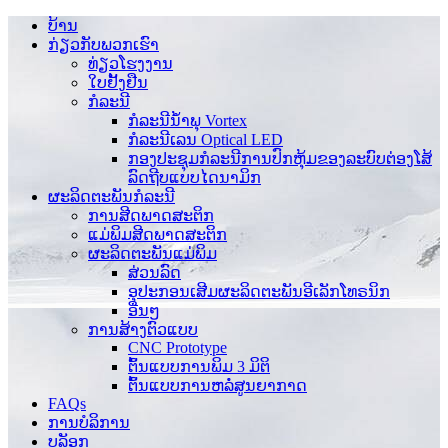
ບ້ານ
ກ່ຽວກັບພວກເຮົາ
ທ່ຽວໂຮງງານ
ໃບຢັ້ງຢືນ
ກໍລະນີ
ກໍລະນີນ້ໍາພຸ Vortex
ກໍລະນີເລນ Optical LED
ກອງປະຊຸມກໍລະນີການປົກຫຸ້ມຂອງລະບົບຕ່ອງໂສ້
ລົດຖີບແບບໄດນາມິກ
ຜະລິດຕະພັນກໍລະນີ
ການສີດພາດສະຕິກ
ແມ່ພິມສີດພາດສະຕິກ
ຜະລິດຕະພັນແມ່ພິມ
ສ່ວນລົດ
ອຸປະກອນເສີມຜະລິດຕະພັນອີເລັກໂທຣນິກ
ອື່ນໆ
ການສ້າງຕົວແບບ
CNC Prototype
ຕົ້ນແບບການພິມ 3 ມິຕິ
ຕົ້ນແບບການຫລໍ່ສູນຍາກາດ
FAQs
ການບໍລິການ
ບລັອກ