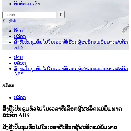
ຕິດຕໍ່ພວກເຮົາ
English
ບ້ານ
ບລັອກ
ສິ່ງທີ່ເປັນຂຸມທົ່ວໄປໃນເວລາທີ່ເລືອກຜູ້ຜະລິດແມ່ພິມພາດສະຕິກ
ABS
ບ້ານ
ບລັອກ
ສິ່ງທີ່ເປັນຂຸມທົ່ວໄປໃນເວລາທີ່ເລືອກຜູ້ຜະລິດແມ່ພິມພາດສະຕິກ
ABS
ບລັອກ
ບລັອກ
ສິ່ງທີ່ເປັນຂຸມທົ່ວໄປໃນເວລາທີ່ເລືອກຜູ້ຜະລິດແມ່ພິມພາດ
ສະຕິກ ABS
ສິ່ງທີ່ເປັນຂຸມທົ່ວໄປໃນເວລາທີ່ເລືອກຜູ້ຜະລິດແມ່ພິມພາດ