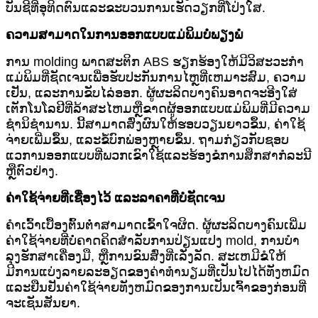
ບັນຊີທີ່ອຸທິດຕົນແລະຂະບວນການເຮັດວຽກທີ່ໂປ່ງໃສ.
ຄວາມສາມາດໃນການອອກແບບແມ່ພິມບໍ່ພຽງພໍ
ການ molding ພາດສະຕິກ ABS ຮຽກຮ້ອງໃຫ້ມີວິສະວະກໍາ
ແມ່ພິມທີ່ຊັດເຈນເພື່ອຮັບປະກັນການໄຫຼທີ່ເຫມາະສົມ, ຄວາມ
ເຢັນ, ແລະການຂັບໄລ່ອອກ. ຜູ້ຜະລິດບາງຄົນອາດຈະອີງໃສ່
ເຕັກໂນໂລຢີທີ່ລ້າສະໄຫມຫຼືຂາດຜູ້ອອກແບບແມ່ພິມທີ່ມີຄວາມ
ຊໍານິຊໍານານ. ນີ້ສາມາດສົ່ງຜົນໃຫ້ຮອບວຽນຍາວຂຶ້ນ, ຄ່າໃຊ້
ຈ່າຍເພີ່ມຂຶ້ນ, ແລະຂໍ້ບົກພ່ອງຫຼາຍຂຶ້ນ. ຖາມກ່ຽວກັບຊອບ
ແວການອອກແບບທີ່ພວກເຂົາໃຊ້ແລະຮ້ອງຂໍການສຶກສາກໍລະນີ
ຫຼືຕົວຢ່າງ.
ຄ່າໃຊ້ຈ່າຍທີ່ເຊື່ອງໄວ້ ແລະລາຄາທີ່ບໍ່ຊັດເຈນ
ຄໍາເວົ້າເບື້ອງຕົ້ນຕ່ໍາສາມາດເຂົ້າໃຈຜິດ. ຜູ້ຜະລິດບາງຄົນເພີ່ມ
ຄ່າໃຊ້ຈ່າຍທີ່ບໍ່ຄາດຄິດສໍາລັບການປ່ຽນແປງ mold, ການບໍາ
ລຸງຮັກສາເຄື່ອງມື, ຫຼືການຂົນສົ່ງທີ່ເລັ່ງລັດ. ສະເຫມີຂໍໃຫ້
ມີການແບ່ງລາຍລະອຽດຂອງຄ່າທໍານຽມທີ່ເປັນໄປໄດ້ທັງຫມົດ
ແລະຢືນຢັນຄ່າໃຊ້ຈ່າຍທັງຫມົດຂອງການເປັນເຈົ້າຂອງກ່ອນທີ່
ຈະເຊັນສັນຍາ.