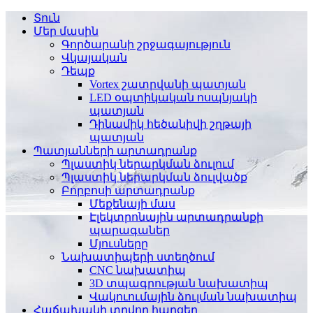
Տուն
Մեր մասին
Գործարանի շրջագայություն
Վկայական
Դեպք
Vortex շատրվանի պատյան
LED օպտիկական ոսպնյակի
պատյան
Դինամիկ հեծանիվի շղթայի
պատյան
Պատյանների արտադրանք
Պլաստիկ ներարկման ձուլում
Պլաստիկ ներարկման ձուլվածք
Բորբոսի արտադրանք
Մեքենայի մաս
Էլեկտրոնային արտադրանքի
պարագաներ
Մյուսները
Նախատիպերի ստեղծում
CNC նախատիպ
3D տպագրության նախատիպ
Վակուումային ձուլման նախատիպ
Հաճախակի տրվող հարցեր