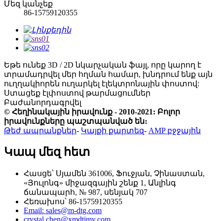
Մեզ կանչեք
86-15759120355
Եթե ​​​​ունեք 3D / 2D նկարչական ֆայլ, որը կարող է
տրամադրվել մեր հղման համար, խնդրում ենք այն
ուղղակիորեն ուղարկել էլեկտրոնային փոստով:
Ստացեք էլփոստով թարմացումներ
Բաժանորդագրվել
© Հեղինակային իրավունք - 2010-2021: Բոլոր
իրավունքները պաշտպանված են։
Թեժ ապրանքներ
-
Կայքի քարտեզ
-
AMP բջջային
Կապ մեզ հետ
Հասցե՝ Սյամեն 361006, Ֆուջյան, Չինաստան,
«Յուլոնգ» միջազգային շենք 1, Անլինգ
ճանապարհ, № 987, սենյակ 707
Հեռախոս՝ 86-15759120355
Email: sales@m-dtg.com
crystal.chen@xmdtjmy.com