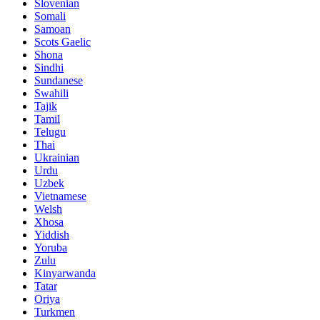
Slovenian
Somali
Samoan
Scots Gaelic
Shona
Sindhi
Sundanese
Swahili
Tajik
Tamil
Telugu
Thai
Ukrainian
Urdu
Uzbek
Vietnamese
Welsh
Xhosa
Yiddish
Yoruba
Zulu
Kinyarwanda
Tatar
Oriya
Turkmen