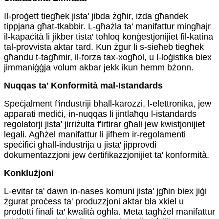
Il-proġett tiegħek jista' jibda żgħir, iżda għandek
tippjana għat-tkabbir. L-għażla ta' manifattur mingħajr
il-kapaċità li jikber tista' toħloq konġestjonijiet fil-katina
tal-provvista aktar tard. Kun żgur li s-sieħeb tiegħek
għandu t-tagħmir, il-forza tax-xogħol, u l-loġistika biex
jimmaniġġja volum akbar jekk ikun hemm bżonn.
Nuqqas ta' Konformità mal-Istandards
Speċjalment f'industriji bħall-karozzi, l-elettronika, jew
apparati mediċi, in-nuqqas li jintlaħqu l-istandards
regolatorji jista' jirriżulta f'irtirar għali jew kwistjonijiet
legali. Agħżel manifattur li jifhem ir-regolamenti
speċifiċi għall-industrija u jista' jipprovdi
dokumentazzjoni jew ċertifikazzjonijiet ta' konformità.
Konklużjoni
L-evitar ta' dawn in-nases komuni jista' jgħin biex jiġi
żgurat proċess ta' produzzjoni aktar bla xkiel u
prodotti finali ta' kwalità ogħla. Meta tagħżel manifattur