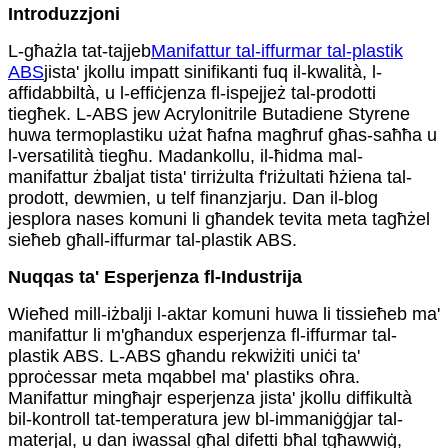
Introduzzjoni
L-għażla tat-tajjeb
Manifattur tal-iffurmar tal-plastik
ABS
jista' jkollu impatt sinifikanti fuq il-kwalità, l-
affidabbiltà, u l-effiċjenza fl-ispejjeż tal-prodotti
tiegħek. L-ABS jew Acrylonitrile Butadiene Styrene
huwa termoplastiku użat ħafna magħruf għas-saħħa u
l-versatilità tiegħu. Madankollu, il-ħidma mal-
manifattur żbaljat tista' tirriżulta f'riżultati ħżiena tal-
prodott, dewmien, u telf finanzjarju. Dan il-blog
jesplora nases komuni li għandek tevita meta tagħżel
sieħeb għall-iffurmar tal-plastik ABS.
Nuqqas ta' Esperjenza fl-Industrija
Wieħed mill-iżbalji l-aktar komuni huwa li tissieħeb ma'
manifattur li m'għandux esperjenza fl-iffurmar tal-
plastik ABS. L-ABS għandu rekwiżiti uniċi ta'
pproċessar meta mqabbel ma' plastiks oħra.
Manifattur mingħajr esperjenza jista' jkollu diffikultà
bil-kontroll tat-temperatura jew bl-immaniġġjar tal-
materjal, u dan iwassal għal difetti bħal tgħawwiġ,