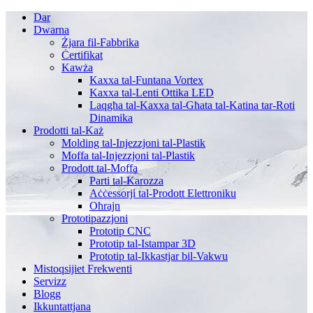
Dar
Dwarna
Żjara fil-Fabbrika
Ċertifikat
Kawża
Kaxxa tal-Funtana Vortex
Kaxxa tal-Lenti Ottika LED
Laqgħa tal-Kaxxa tal-Għata tal-Katina tar-Roti
Dinamika
Prodotti tal-Każ
Molding tal-Injezzjoni tal-Plastik
Moffa tal-Injezzjoni tal-Plastik
Prodott tal-Moffa
Parti tal-Karozza
Aċċessorji tal-Prodott Elettroniku
Oħrajn
Prototipazzjoni
Prototip CNC
Prototip tal-Istampar 3D
Prototip tal-Ikkastjar bil-Vakwu
Mistoqsijiet Frekwenti
Servizz
Blogg
Ikkuntattjana