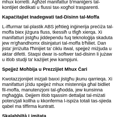
mhux korretti. Agħżel manifattur b'maniġers tal-
kontijiet dedikati u flussi tax-xogħol trasparenti.
Kapaċitajiet Inadegwati tad-Disinn tal-Moffa
L-iffurmar tal-plastik ABS jeħtieġ inġinerija preċiża tal-
moffa biex jiżgura fluss, tkessiħ u tfigħ xierqa. Xi
manifatturi jistgħu jiddependu fuq teknoloġija skaduta
jew m'għandhomx disinjaturi tal-moffa b'ħiliet. Dan
jista' jirriżulta f'ħinijiet ta' ċiklu itwal, spejjeż miżjuda u
aktar difetti. Staqsi dwar is-softwer tad-disinn li jużaw
u itlob studji ta' każijiet jew kampjuni.
Spejjeż Moħbija u Prezzijiet Mhux Ċari
Kwotazzjonijiet inizjali baxxi jistgħu jkunu qarrieqa. Xi
manifatturi jżidu spejjeż mhux mistennija għal bidliet
fil-moffa, manutenzjoni tal-għodda, jew kunsinna
mgħaġġla. Dejjem itlob tqassim dettaljat tal-miżati
potenzjali kollha u kkonferma l-ispiża totali tas-sjieda
qabel ma tiffirma kuntratt.
Skalabbiltà Limitata