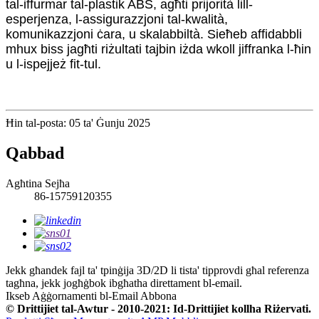
tal-iffurmar tal-plastik ABS, agħti prijorità lill-
esperjenza, l-assigurazzjoni tal-kwalità,
komunikazzjoni ċara, u skalabbiltà. Sieħeb affidabbli
mhux biss jagħti riżultati tajbin iżda wkoll jiffranka l-ħin
u l-ispejjeż fit-tul.
Ħin tal-posta: 05 ta' Ġunju 2025
Qabbad
Agħtina Sejħa
86-15759120355
Jekk għandek fajl ta' tpinġija 3D/2D li tista' tipprovdi għal referenza
tagħna, jekk jogħġbok ibgħatha direttament bl-email.
Ikseb Aġġornamenti bl-Email
Abbona
© Drittijiet tal-Awtur - 2010-2021: Id-Drittijiet kollha Riżervati.