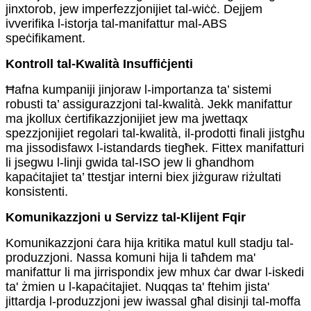
jinxtorob, jew imperfezzjonijiet tal-wiċċ. Dejjem
ivverifika l-istorja tal-manifattur mal-ABS
speċifikament.
Kontroll tal-Kwalità Insuffiċjenti
Ħafna kumpaniji jinjoraw l-importanza ta’ sistemi
robusti ta’ assigurazzjoni tal-kwalità. Jekk manifattur
ma jkollux ċertifikazzjonijiet jew ma jwettaqx
spezzjonijiet regolari tal-kwalità, il-prodotti finali jistgħu
ma jissodisfawx l-istandards tiegħek. Fittex manifatturi
li jsegwu l-linji gwida tal-ISO jew li għandhom
kapaċitajiet ta’ ttestjar interni biex jiżguraw riżultati
konsistenti.
Komunikazzjoni u Servizz tal-Klijent Fqir
Komunikazzjoni ċara hija kritika matul kull stadju tal-
produzzjoni. Nassa komuni hija li taħdem ma'
manifattur li ma jirrispondix jew mhux ċar dwar l-iskedi
ta' żmien u l-kapaċitajiet. Nuqqas ta' ftehim jista'
jittardja l-produzzjoni jew iwassal għal disinji tal-moffa