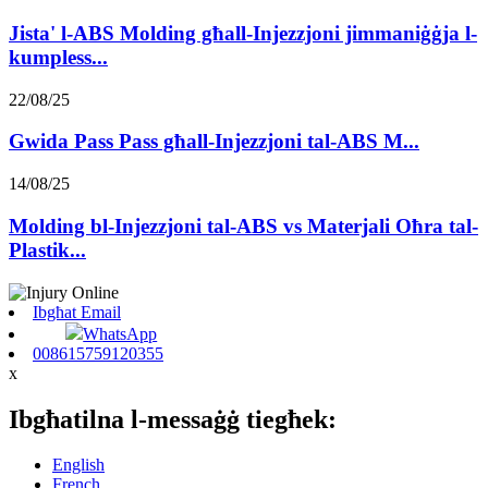
Jista' l-ABS Molding għall-Injezzjoni jimmaniġġja l-
kumpless...
22/08/25
Gwida Pass Pass għall-Injezzjoni tal-ABS M...
14/08/25
Molding bl-Injezzjoni tal-ABS vs Materjali Oħra tal-
Plastik...
Ibgħat Email
WhatsApp
008615759120355
x
Ibgħatilna l-messaġġ tiegħek:
English
French