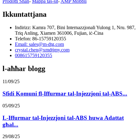
Prodotti Sħan
-
Mappa tas-sit
-
AMP Mobbli
Ikkuntattjana
Indirizz: Kamra 707, Bini Internazzjonali Yulong 1, Nru. 987,
Triq Anling, Xiamen 361006, Fujian, iċ-Ċina
Telefon: 86-15759120355
Email: sales@m-dtg.com
crystal.chen@xmdtjmy.com
008615759120355
l-aħħar blogg
11/09/25
Sfidi Komuni fl-Iffurmar tal-Injezzjoni tal-ABS...
05/09/25
L-Iffurmar tal-Injezzjoni tal-ABS huwa Adattat
għal...
29/08/25